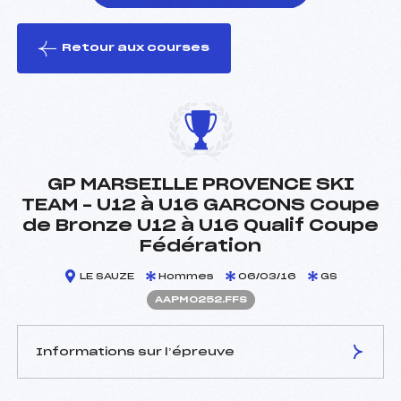
Retour aux courses
foi(s) le ski
GP MARSEILLE PROVENCE SKI
TEAM – U12 à U16 GARCONS Coupe
de Bronze U12 à U16 Qualif Coupe
Fédération
LE SAUZE
Hommes
06/03/16
GS
AAPM0252.FFS
Informations sur l’épreuve
JURY DE COMPÉTITION