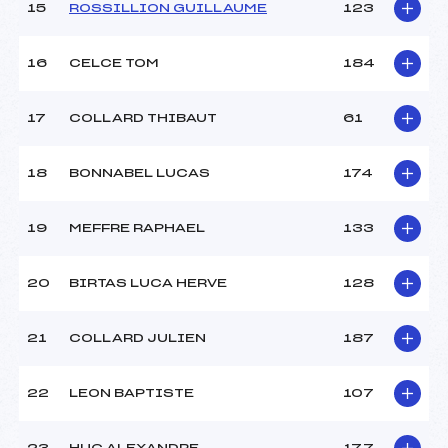
15
ROSSILLION GUILLAUME
123
Température départ :
-11
Température arrivée :
-11
16
CELCE TOM
184
Pénalité appliquée :
173.5200
17
COLLARD THIBAUT
61
Catégorie :
U12->U16
18
BONNABEL LUCAS
174
19
MEFFRE RAPHAEL
133
20
BIRTAS LUCA HERVE
128
21
COLLARD JULIEN
187
22
LEON BAPTISTE
107