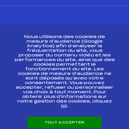
CONTACT
Nous utilisons des cookies de
ESPACE PRESSE
mesure d’audience (Google
Analytics) afin d’analyser la
fréquentation du site, vous
Ressources
proposer du contenu vidéo et les
performances du site, ainsi que des
Pass’Neige
cookies permettant le
Projet sportif fédéral
fonctionnement du site. Les
cookies de mesure d’audience ne
Projet de performance fédéral
sont déposés qu’avec votre
Antidopage
consentement. Vous pouvez
Pôle Développement, Formation, Suivi
accepter, refuser ou personnaliser
Scientifique
vos choix à tout moment. Pour
Listes ministérielles
obtenir plus d'informations sur
notre gestion des cookies, cliquez
Pôle vie de l’athlète
ici
.
Enseignement professionnel
Informatique et chronométrage
Circuits
TOUT ACCEPTER
Carrières