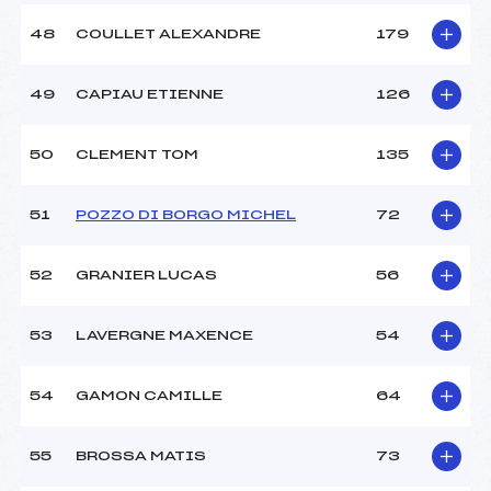
48
COULLET ALEXANDRE
179
49
CAPIAU ETIENNE
126
50
CLEMENT TOM
135
51
POZZO DI BORGO MICHEL
72
52
GRANIER LUCAS
56
53
LAVERGNE MAXENCE
54
54
GAMON CAMILLE
64
55
BROSSA MATIS
73