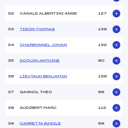
32
CANALE ALBERTINI ANGE
127
33
TISON THOMAS
139
34
CHARBONNEL JOHAN
132
35
DOQUIN ANTOINE
60
36
LIEUTAUD BENJAMIN
136
37
GAGNOL THEO
66
38
AUDIBERT MARC
112
39
CARRETTA BASILE
68