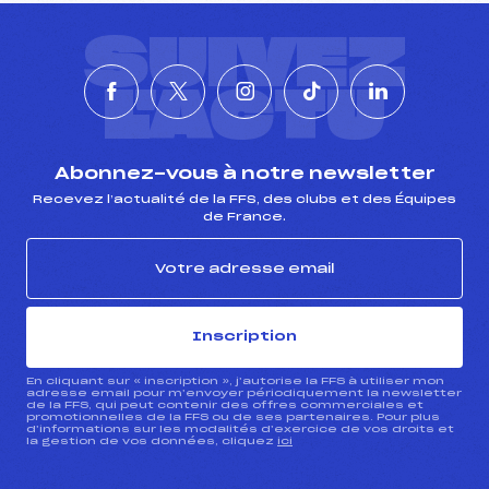
SUIVEZ
L'ACTU
Abonnez-vous à notre newsletter
Recevez l’actualité de la FFS, des clubs et des Équipes
de France.
Inscription
En cliquant sur « inscription », j’autorise la FFS à utiliser mon
adresse email pour m’envoyer périodiquement la newsletter
de la FFS, qui peut contenir des offres commerciales et
promotionnelles de la FFS ou de ses partenaires. Pour plus
d’informations sur les modalités d’exercice de vos droits et
la gestion de vos données, cliquez
ici