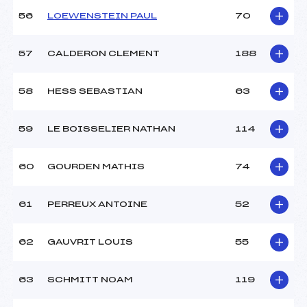
56
LOEWENSTEIN PAUL
70
57
CALDERON CLEMENT
188
58
HESS SEBASTIAN
63
59
LE BOISSELIER NATHAN
114
60
GOURDEN MATHIS
74
61
PERREUX ANTOINE
52
62
GAUVRIT LOUIS
55
63
SCHMITT NOAM
119