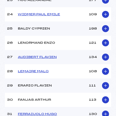
23
HUC ALEXANDRE
177
24
WIDMER PAUL EMILE
109
25
BALDY CYPRIEN
198
26
LENORMAND ENZO
121
27
AUDIBERT FLAVIEN
134
28
LEMAIRE MALO
108
29
ERARIO FLAVIEN
111
30
FANJAS ARTHUR
113
31
FERRAIUOLO HUGO
130