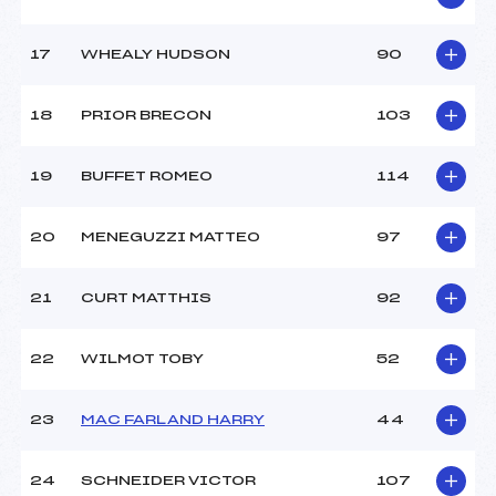
Catégorie :
U12
17
WHEALY HUDSON
90
18
PRIOR BRECON
103
19
BUFFET ROMEO
114
20
MENEGUZZI MATTEO
97
21
CURT MATTHIS
92
22
WILMOT TOBY
52
23
MAC FARLAND HARRY
44
24
SCHNEIDER VICTOR
107