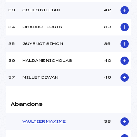
33
SCULO KILLIAN
42
34
CHARDOT LOUIS
30
35
GUYENOT SIMON
35
36
HALDANE NICHOLAS
40
37
MILLET DIWAN
46
Abandons
VAULTIER MAXIME
38