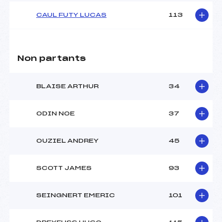
CAUL FUTY LUCAS
113
Non partants
BLAISE ARTHUR
34
ODIN NOE
37
OUZIEL ANDREY
45
SCOTT JAMES
93
SEINGNERT EMERIC
101