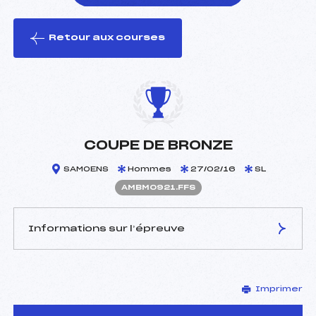
Retour aux courses
foi(s) le ski
COUPE DE BRONZE
SAMOENS
Hommes
27/02/16
SL
AMBM0921.FFS
Informations sur l’épreuve
JURY DE COMPÉTITION
Imprimer
Délégué Technique :
BOISIER BRUNO (MB)
Arbitre :
–