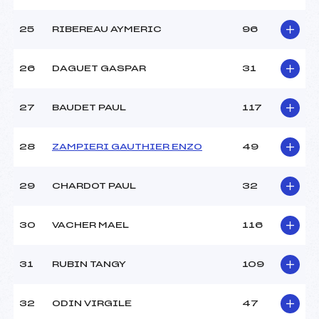
25
RIBEREAU AYMERIC
96
26
DAGUET GASPAR
31
27
BAUDET PAUL
117
28
ZAMPIERI GAUTHIER ENZO
49
29
CHARDOT PAUL
32
30
VACHER MAEL
116
31
RUBIN TANGY
109
32
ODIN VIRGILE
47