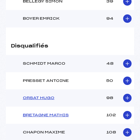
BELLEGY SIMON
39
BOYER EMRICK
94
Disqualifiés
SCHMIDT MARCO
48
PRESSET ANTOINE
50
ORSAT HUGO
98
BRETAGNE MATHIS
102
CHAPON MAXIME
108