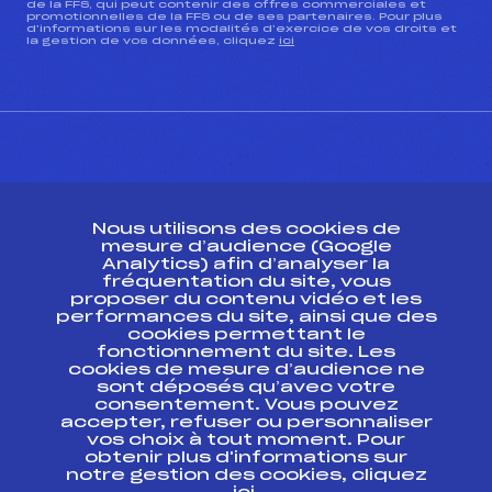
de la FFS, qui peut contenir des offres commerciales et
promotionnelles de la FFS ou de ses partenaires. Pour plus
d’informations sur les modalités d’exercice de vos droits et
la gestion de vos données, cliquez
ici
CONTACT
Nous utilisons des cookies de
ESPACE PRESSE
mesure d’audience (Google
Analytics) afin d’analyser la
fréquentation du site, vous
Ressources
proposer du contenu vidéo et les
performances du site, ainsi que des
Pass’Neige
cookies permettant le
Projet sportif fédéral
fonctionnement du site. Les
cookies de mesure d’audience ne
Projet de performance fédéral
sont déposés qu’avec votre
Antidopage
consentement. Vous pouvez
Pôle Développement, Formation, Suivi
accepter, refuser ou personnaliser
Scientifique
vos choix à tout moment. Pour
Listes ministérielles
obtenir plus d'informations sur
notre gestion des cookies, cliquez
Pôle vie de l’athlète