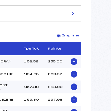
ES DE LA PISTE
Imprimer
LES GARDES
1350
1250
Tps Tot
Points
100
2640/12/10
IORAN
1:52.58
255.00
SSOIRE
1:54.85
269.52
38
MONT
1:57.88
288.90
E
12h30
TRAPENAT GUILLAUME (AU)
UBIERE
1:59.30
297.98
PRADEAU ROMAIN (AU)
BOKKERINK ROMANE (AU)
MONT