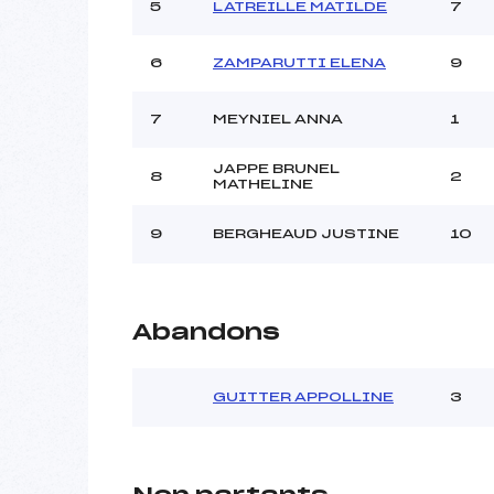
Ouvreurs C :
5
LATREILLE MATILDE
7
Ouvreurs D :
Ouvreurs E :
6
ZAMPARUTTI ELENA
9
Météo :
Neige :
7
MEYNIEL ANNA
1
JAPPE BRUNEL
8
2
Pénalité appliquée :
MATHELINE
Catégorie :
9
BERGHEAUD JUSTINE
10
Abandons
GUITTER APPOLLINE
3