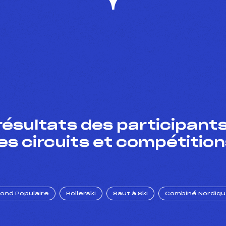
résultats des participants
es circuits et compétition
Fond Populaire
Rollerski
Saut à Ski
Combiné Nordiq