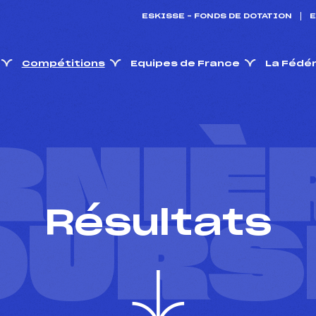
ESKISSE – FONDS DE DOTATION
E
Compétitions
Equipes de France
La Fédé
RNIÈ
Résultats
OURS