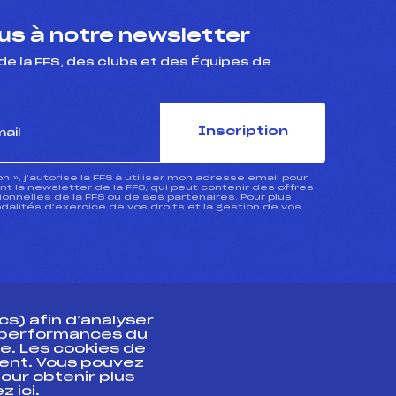
s à notre newsletter
de la FFS, des clubs et des Équipes de
Inscription
ion », j’autorise la FFS à utiliser mon adresse email pour
 la newsletter de la FFS, qui peut contenir des offres
nnelles de la FFS ou de ses partenaires. Pour plus
dalités d’exercice de vos droits et la gestion de vos
s) afin d’analyser
s performances du
e. Les cookies de
ent. Vous pouvez
athlète
our obtenir plus
uez
ici
.
t professionnel