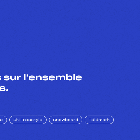
 sur l’ensemble
s.
ue
Ski Freestyle
Snowboard
Télémark