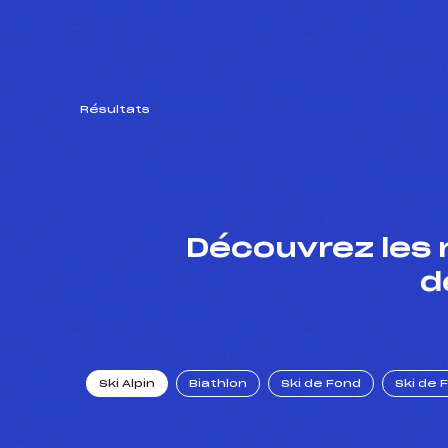
Résultats
Découvrez les 
d
Ski Alpin
Biathlon
Ski de Fond
Ski de 