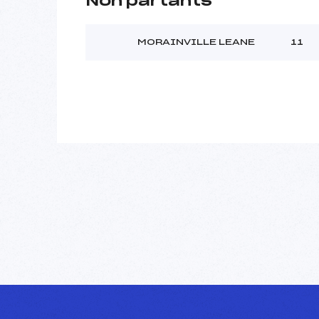
Non partants
MORAINVILLE LEANE
11