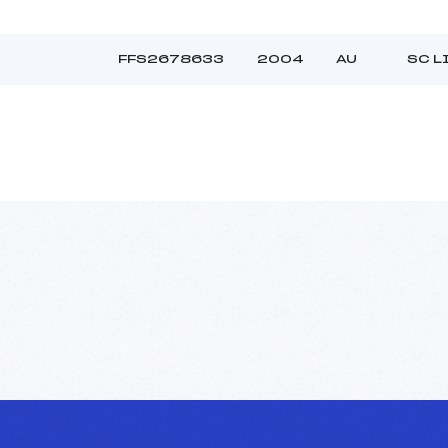
FFS2678633
2004
AU
SC L