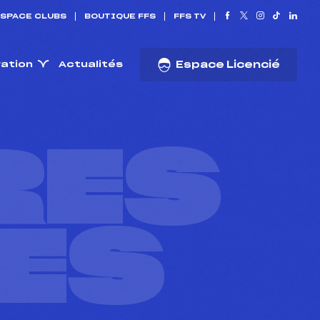
SPACE CLUBS
BOUTIQUE FFS
FFS TV
ration
Actualités
Espace Licencié
RES
ES