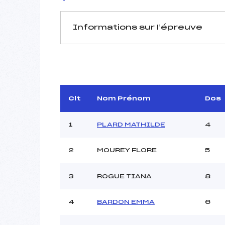
Informations sur l’épreuve
JURY DE COMPÉTITION
Délégué Technique :
Arbitre :
Assistant :
Clt
Nom Prénom
Dos
Dir. Epreuve :
G
1
PLARD MATHILDE
4
2
MOUREY FLORE
5
MANCHE 1
Nombre de portes :
3
ROGUE TIANA
8
Heure de départ :
Traceur :
BELMONT
4
BARDON EMMA
6
Ouvreurs A :
P
Ouvreurs B :
BOK