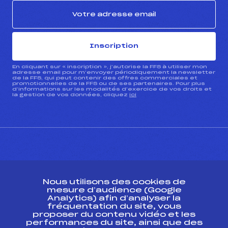
Inscription
En cliquant sur « inscription », j’autorise la FFS à utiliser mon
adresse email pour m’envoyer périodiquement la newsletter
de la FFS, qui peut contenir des offres commerciales et
promotionnelles de la FFS ou de ses partenaires. Pour plus
d’informations sur les modalités d’exercice de vos droits et
la gestion de vos données, cliquez
ici
CONTACT
Nous utilisons des cookies de
ESPACE PRESSE
mesure d’audience (Google
Analytics) afin d’analyser la
fréquentation du site, vous
Ressources
proposer du contenu vidéo et les
performances du site, ainsi que des
Pass’Neige