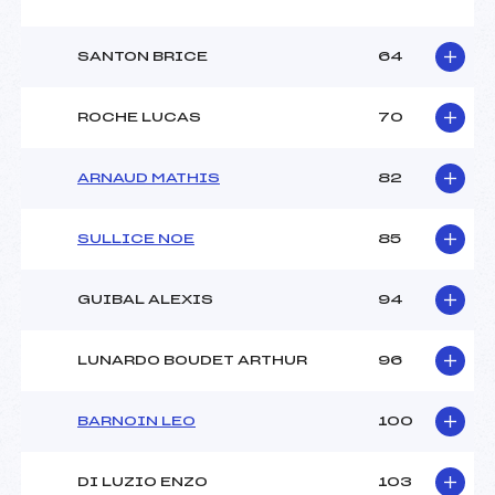
SANTON BRICE
64
ROCHE LUCAS
70
ARNAUD MATHIS
82
SULLICE NOE
85
GUIBAL ALEXIS
94
LUNARDO BOUDET ARTHUR
96
BARNOIN LEO
100
DI LUZIO ENZO
103