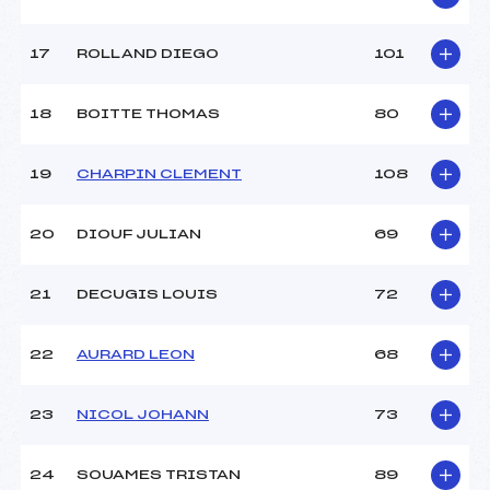
17
ROLLAND DIEGO
101
Pénalité appliquée :
255.0000
Catégorie :
U12
18
BOITTE THOMAS
80
19
CHARPIN CLEMENT
108
20
DIOUF JULIAN
69
21
DECUGIS LOUIS
72
22
AURARD LEON
68
23
NICOL JOHANN
73
24
SOUAMES TRISTAN
89