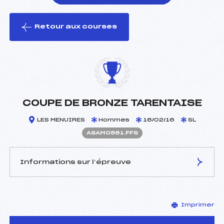
Retour aux courses
foi(s) le ski
COUPE DE BRONZE TARENTAISE
LES MENUIRES
Hommes
16/02/16
SL
ASAM0561.FFS
Informations sur l’épreuve
JURY DE COMPÉTITION
Imprimer
Délégué Technique :
AUFRERE ANNE FLORE
(SA)