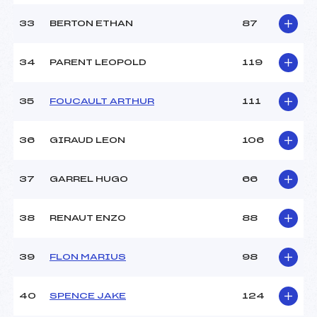
33
BERTON ETHAN
87
34
PARENT LEOPOLD
119
35
FOUCAULT ARTHUR
111
36
GIRAUD LEON
106
37
GARREL HUGO
66
38
RENAUT ENZO
88
39
FLON MARIUS
98
40
SPENCE JAKE
124