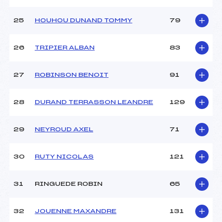
25
HOUHOU DUNAND TOMMY
79
26
TRIPIER ALBAN
83
27
ROBINSON BENOIT
91
28
DURAND TERRASSON LEANDRE
129
29
NEYROUD AXEL
71
30
RUTY NICOLAS
121
31
RINGUEDE ROBIN
65
32
JOUENNE MAXANDRE
131