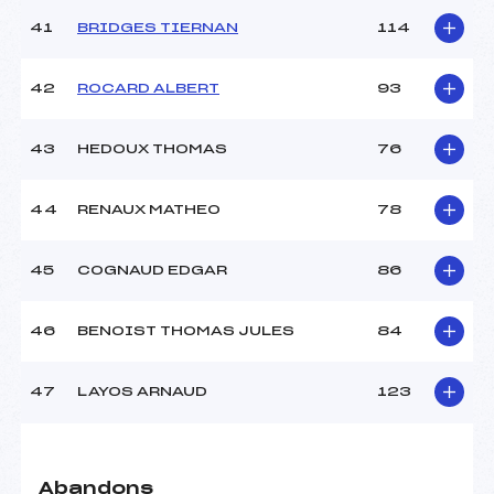
41
BRIDGES TIERNAN
114
42
ROCARD ALBERT
93
43
HEDOUX THOMAS
76
44
RENAUX MATHEO
78
45
COGNAUD EDGAR
86
46
BENOIST THOMAS JULES
84
47
LAYOS ARNAUD
123
Abandons