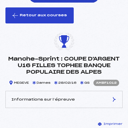
Retour aux courses
foi(s) le ski
Manche-Sprint : COUPE D'ARGENT
U16 FILLES TOPHEE BANQUE
POPULAIRE DES ALPES
MEGEVE
Dames
28/02/16
GS
AMBF1012
Informations sur l’épreuve
JURY DE COMPÉTITION
Imprimer
Délégué Technique :
FERREIRA CLAUDINE (MB)