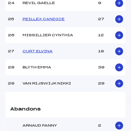
24
REVIL GAELLE
9
25
PEILLEX CANDICE
27
26
MISSILLIER CYNTHIA
12
27
CURT ELVINA
19
28
BLYTH EMMA
39
29
VAN RIJSWIJK NIKKI
29
Abandons
ARNAUD FANNY
2