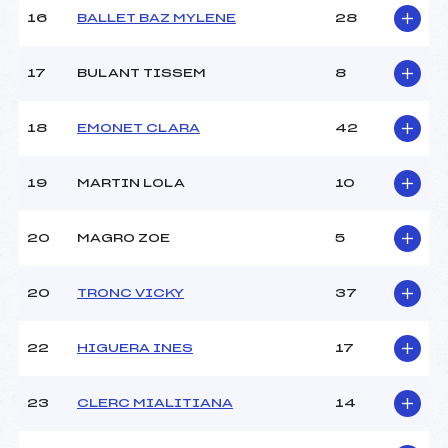
16
BALLET BAZ MYLENE
28
Pénalité appliquée :
109.1700
Catégorie :
U16
17
BULANT TISSEM
8
18
EMONET CLARA
42
19
MARTIN LOLA
10
20
MAGRO ZOE
5
20
TRONC VICKY
37
22
HIGUERA INES
17
23
CLERC MIALITIANA
14