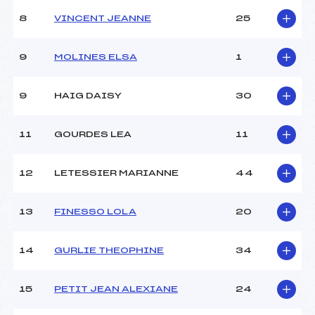
Ouvreurs C :
–
8
VINCENT JEANNE
25
Ouvreurs D :
–
Ouvreurs E :
–
Météo :
COUVERT
9
MOLINES ELSA
1
Neige :
DURE
9
HAIG DAISY
30
MANCHE 2
11
GOURDES LEA
11
Nombre de portes :
–
Heure de départ :
–
Traceur :
MOLLIER CAMUS
12
LETESSIER MARIANNE
44
YANNICK (MB)
Ouvreurs A :
–
13
FINESSO LOLA
20
Ouvreurs B :
–
Ouvreurs C :
–
Ouvreurs D :
–
14
GURLIE THEOPHINE
34
Ouvreurs E :
–
Température départ :
-1
15
PETIT JEAN ALEXIANE
24
Température arrivée :
–