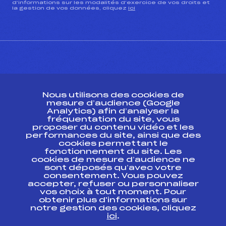
d’informations sur les modalités d’exercice de vos droits et
la gestion de vos données, cliquez
ici
CONTACT
Nous utilisons des cookies de
ESPACE PRESSE
mesure d’audience (Google
Analytics) afin d’analyser la
fréquentation du site, vous
Ressources
proposer du contenu vidéo et les
performances du site, ainsi que des
Pass’Neige
cookies permettant le
Projet sportif fédéral
fonctionnement du site. Les
cookies de mesure d’audience ne
Projet de performance fédéral
sont déposés qu’avec votre
Antidopage
consentement. Vous pouvez
Pôle Développement, Formation, Suivi
accepter, refuser ou personnaliser
Scientifique
vos choix à tout moment. Pour
Listes ministérielles
obtenir plus d'informations sur
notre gestion des cookies, cliquez
Pôle vie de l’athlète
ici
.
Enseignement professionnel