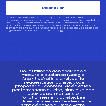
Inscription
En cliquant sur « inscription », j’autorise la FFS à utiliser mon
adresse email pour m’envoyer périodiquement la newsletter
de la FFS, qui peut contenir des offres commerciales et
promotionnelles de la FFS ou de ses partenaires. Pour plus
d’informations sur les modalités d’exercice de vos droits et
la gestion de vos données, cliquez
ici
CONTACT
Nous utilisons des cookies de
ESPACE PRESSE
mesure d’audience (Google
Analytics) afin d’analyser la
fréquentation du site, vous
Ressources
proposer du contenu vidéo et les
performances du site, ainsi que des
Pass’Neige
cookies permettant le
Projet sportif fédéral
fonctionnement du site. Les
cookies de mesure d’audience ne
Projet de performance fédéral
sont déposés qu’avec votre