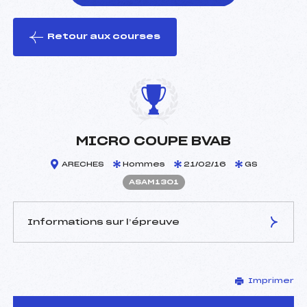
Retour aux courses
foi(s) le ski
MICRO COUPE BVAB
ARECHES
Hommes
21/02/16
GS
ASAM1301
Informations sur l’épreuve
JURY DE COMPÉTITION
Imprimer
Délégué Technique :
PICCARD TED (SA)
Arbitre :
JAILLET GUY (SA)