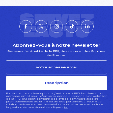
Température arrivée :
-1
SUIVEZ
Pénalité appliquée :
185.9400
Catégorie :
C
L'ACTU
Abonnez-vous à notre newsletter
Recevez l’actualité de la FFS, des clubs et des Équipes
de France.
Inscription
En cliquant sur « inscription », j’autorise la FFS à utiliser mon
adresse email pour m’envoyer périodiquement la newsletter
de la FFS, qui peut contenir des offres commerciales et
promotionnelles de la FFS ou de ses partenaires. Pour plus
d’informations sur les modalités d’exercice de vos droits et
la gestion de vos données, cliquez
ici