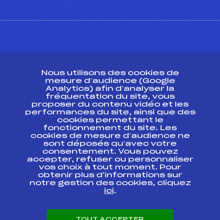
CONTACT
Nous utilisons des cookies de
ESPACE PRESSE
mesure d’audience (Google
Analytics) afin d’analyser la
fréquentation du site, vous
Ressources
proposer du contenu vidéo et les
performances du site, ainsi que des
Pass’Neige
cookies permettant le
Projet sportif fédéral
fonctionnement du site. Les
cookies de mesure d’audience ne
Projet de performance fédéral
sont déposés qu’avec votre
Antidopage
consentement. Vous pouvez
Pôle Développement, Formation, Suivi
accepter, refuser ou personnaliser
Scientifique
vos choix à tout moment. Pour
Listes ministérielles
obtenir plus d'informations sur
notre gestion des cookies, cliquez
Pôle vie de l’athlète
ici
.
Enseignement professionnel
Informatique et chronométrage
Circuits
TOUT ACCEPTER