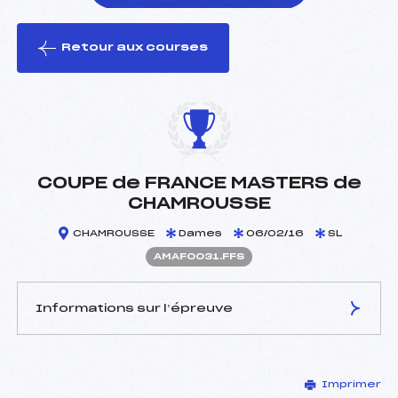
Retour aux courses
foi(s) le ski
COUPE de FRANCE MASTERS de
CHAMROUSSE
CHAMROUSSE
Dames
06/02/16
SL
AMAF0031.FFS
Informations sur l’épreuve
JURY DE COMPÉTITION
Imprimer
Délégué Technique :
ADRIAENSEN BJORN ()