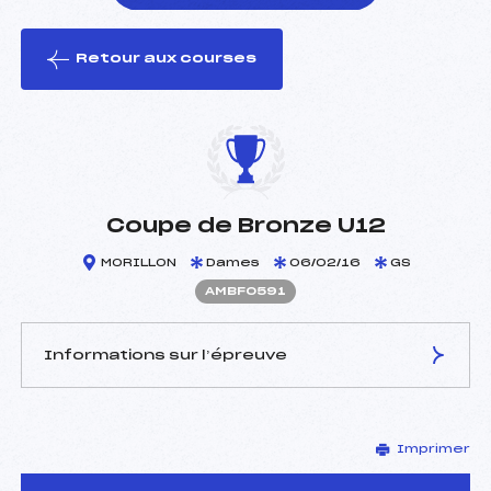
Retour aux courses
foi(s) le ski
Coupe de Bronze U12
MORILLON
Dames
06/02/16
GS
AMBF0591
Informations sur l’épreuve
JURY DE COMPÉTITION
Imprimer
Délégué Technique :
THEVENET THIERRY (MB)
Arbitre :
–