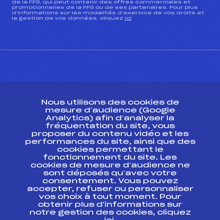
de la FFS, qui peut contenir des offres commerciales et
promotionnelles de la FFS ou de ses partenaires. Pour plus
d’informations sur les modalités d’exercice de vos droits et
la gestion de vos données, cliquez
ici
CONTACT
Nous utilisons des cookies de
ESPACE PRESSE
mesure d’audience (Google
Analytics) afin d’analyser la
fréquentation du site, vous
Ressources
proposer du contenu vidéo et les
performances du site, ainsi que des
Pass’Neige
cookies permettant le
Projet sportif fédéral
fonctionnement du site. Les
cookies de mesure d’audience ne
Projet de performance fédéral
sont déposés qu’avec votre
Antidopage
consentement. Vous pouvez
Pôle Développement, Formation, Suivi
accepter, refuser ou personnaliser
Scientifique
vos choix à tout moment. Pour
Listes ministérielles
obtenir plus d'informations sur
notre gestion des cookies, cliquez
Pôle vie de l’athlète