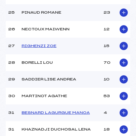
25
PINAUD ROMANE
23
26
NECTOUX MAIWENN
12
27
RIGHENZI ZOE
15
28
BORELLI LOU
70
29
SADDIER LISE ANDREA
10
30
MARTINOT AGATHE
53
31
BESNARD LAGURGUE MANOA
4
31
KHAZNADJI DUCHOSAL LENA
18