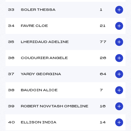
33
SOLER THESSA
1
34
FAVRE CLOE
21
35
LHERIDAUD ADELINE
77
36
COUDURIER ANGELE
26
37
YARDY GEORGINA
64
38
BAUDOIN ALICE
7
39
ROBERT NOWTASH OMBELINE
16
40
ELLISON INDIA
14