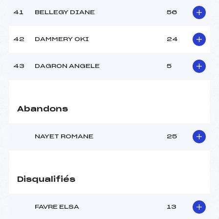
41
BELLEGY DIANE
56
42
DAMMERY OKI
24
43
DAGRON ANGELE
5
Abandons
NAYET ROMANE
25
Disqualifiés
FAVRE ELSA
13