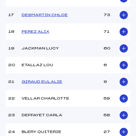
Pénalité appliquée :
255.0000
Catégorie :
U12
17
DESMARTIN CHLOE
73
18
PEREZ ALIX
71
19
JACKMAN LUCY
60
20
ETALLAZ LOU
6
21
GIRAUD EULALIE
9
22
VELLAR CHARLOTTE
59
23
DEFFAYET CARLA
58
24
BLERY QUITERIE
27