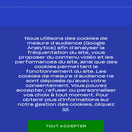
CONTACT
Nous utilisons des cookies de
ESPACE PRESSE
mesure d’audience (Google
Analytics) afin d’analyser la
fréquentation du site, vous
Ressources
proposer du contenu vidéo et les
performances du site, ainsi que des
Pass’Neige
cookies permettant le
Projet sportif fédéral
fonctionnement du site. Les
cookies de mesure d’audience ne
Projet de performance fédéral
sont déposés qu’avec votre
Antidopage
consentement. Vous pouvez
Pôle Développement, Formation, Suivi
accepter, refuser ou personnaliser
Scientifique
vos choix à tout moment. Pour
Listes ministérielles
obtenir plus d'informations sur
notre gestion des cookies, cliquez
Pôle vie de l’athlète
ici
.
Enseignement professionnel
Informatique et chronométrage
Circuits
TOUT ACCEPTER
Carrières