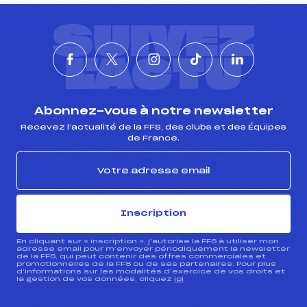
SUIVEZ
L'ACTU
Abonnez-vous à notre newsletter
Recevez l’actualité de la FFS, des clubs et des Équipes
de France.
Inscription
En cliquant sur « inscription », j’autorise la FFS à utiliser mon
adresse email pour m’envoyer périodiquement la newsletter
de la FFS, qui peut contenir des offres commerciales et
promotionnelles de la FFS ou de ses partenaires. Pour plus
d’informations sur les modalités d’exercice de vos droits et
la gestion de vos données, cliquez
ici