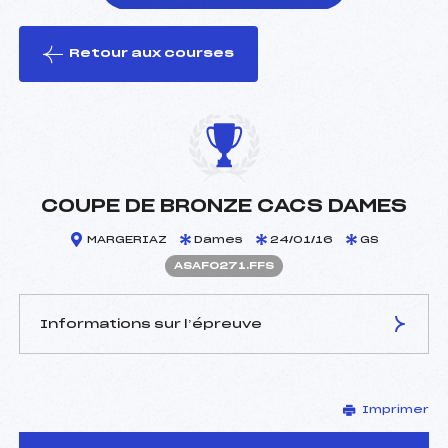
Retour aux courses
foi(s) le ski
COUPE DE BRONZE CACS DAMES
MARGERIAZ
Dames
24/01/16
GS
ASAF0271.FFS
Informations sur l’épreuve
JURY DE COMPÉTITION
Imprimer
Délégué Technique :
BRANCAZ FERNAND (SA)
Arbitre :
REMANDET ROBERT (SA)