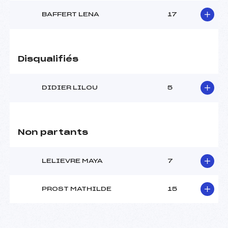
Catégorie :
U12
BAFFERT LENA
17
Disqualifiés
DIDIER LILOU
5
Non partants
LELIEVRE MAYA
7
PROST MATHILDE
15