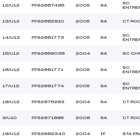
SC
12/U12
FFS2667485
2005
SA
ENTRE
13/U12
FFS2662810
2005
SA
CT RO
SC
14/U12
FFS2661773
2005
SA
ENTRE
15/U12
FFS2659036
2004
SA
SC CH
SC
16/U12
FFS2661771
2005
SA
ENTRE
SC
17/U12
FFS2661774
2005
SA
ENTRE
18/U12
FFS2675263
2004
SA
CT RO
3/U10
FFS2671885
2006
SA
CT RO
19/U12
FFS2682340
2004
IF
STA F