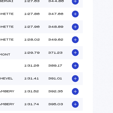
–
GERVAI
1:27.63
344.86
–
–
CHETTE
1:27.86
347.66
 :
–
 :
–
CHETTE
1:27.96
348.89
CHETTE
1:28.02
349.62
1:29.79
371.23
MONT
1:31.26
389.17
HEVEL
1:31.41
391.01
AMBERY
1:31.52
392.35
AMBERY
1:31.74
395.03