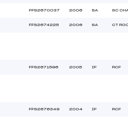
FFS2670037
2006
SA
SC CH
FFS2674225
2006
SA
CT RO
FFS2671596
2005
IF
RCF
FFS2676349
2004
IF
RCF