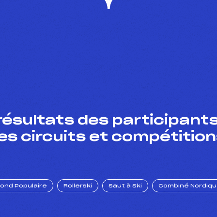
résultats des participants
es circuits et compétition
Fond Populaire
Rollerski
Saut à Ski
Combiné Nordiq