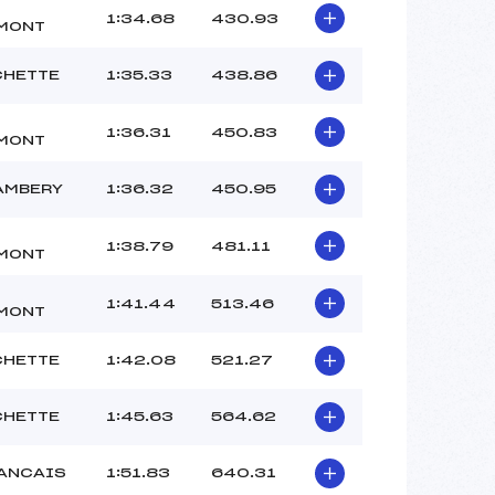
1:34.68
430.93
MONT
CHETTE
1:35.33
438.86
1:36.31
450.83
MONT
AMBERY
1:36.32
450.95
1:38.79
481.11
MONT
1:41.44
513.46
MONT
CHETTE
1:42.08
521.27
CHETTE
1:45.63
564.62
RANCAIS
1:51.83
640.31