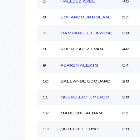
Ouvreurs C :
5
HALLIEZ AXEL
45
Ouvreurs D :
Ouvreurs E :
6
ECHARDOUR NOLAN
57
Météo :
Neige :
7
CAMPANELLI ULYSSE
39
8
RODRIGUEZ EVAN
42
Pénalité appliquée :
Catégorie :
9
PERRIN ALEXIS
54
10
BALLANDE EDOUARD
26
11
GUERILLOT EMERIC
36
12
MADEDDU ALBAN
31
13
QUILLIET TIMO
38