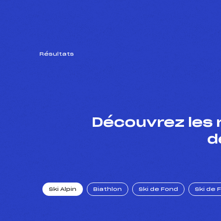
Résultats
Découvrez les 
d
Ski Alpin
Biathlon
Ski de Fond
Ski de 