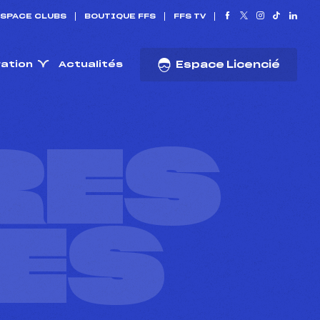
SPACE CLUBS
BOUTIQUE FFS
FFS TV
ration
Actualités
Espace Licencié
RES
ES