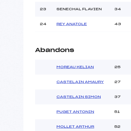
23
SENECHAL FLAVIEN
34
24
REY ANATOLE
43
Abandons
MOREAU KELIAN
25
CASTELAIN AMAURY
27
CASTELAIN SIMON
37
PUGET ANTONIN
51
MOLLET ARTHUR
52