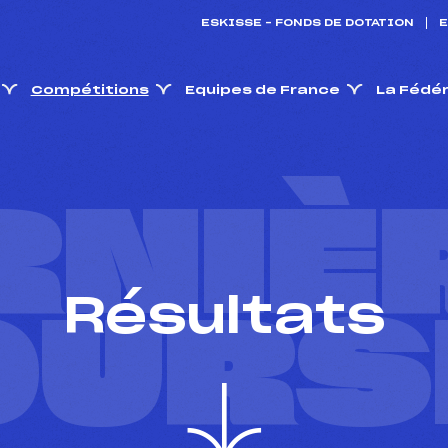
ESKISSE – FONDS DE DOTATION
E
Compétitions
Equipes de France
La Fédé
RNIÈ
Résultats
OURS