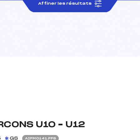
Affiner les résultats
RCONS U10 – U12
5
GS
AIFM0141.FFS