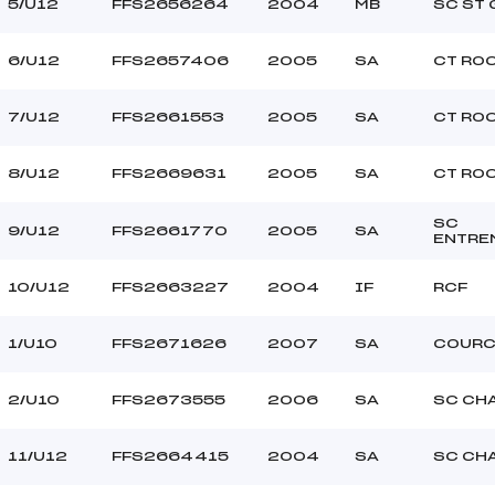
BLAIN SWAN (AP)
Ouvreurs C :
5/U12
FFS2656264
2004
MB
SC ST 
–
Ouvreurs D :
–
Ouvreurs E :
6/U12
FFS2657406
2005
SA
CT RO
BEAU
Température départ
DURE
Température arrivée
7/U12
FFS2661553
2005
SA
CT RO
8/U12
FFS2669631
2005
SA
CT RO
255.0000
U10+U12
SC
9/U12
FFS2661770
2005
SA
ENTRE
10/U12
FFS2663227
2004
IF
RCF
1/U10
FFS2671626
2007
SA
COURC
2/U10
FFS2673555
2006
SA
SC CH
11/U12
FFS2664415
2004
SA
SC CH