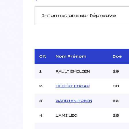
Informations sur l’épreuve
JURY DE COMPÉTITION
Délégué Technique :
Arbitre :
D
Assistant :
Clt
Nom Prénom
Dos
Dir. Epreuve :
ZUC
1
RAULT EMILIEN
29
2
HEBERT EDGAR
30
MANCHE 1
Nombre de portes :
3
GARDIEN ROBIN
56
Heure de départ :
Traceur :
ZUCCH
4
LAMI LEO
28
Ouvreurs A :
Ouvreurs B :