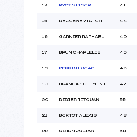
14
PYOT VITCOR
41
15
DECOENE VICTOR
44
16
GARNIER RAPHAEL
40
17
BRUN CHARLELIE
46
18
PERRIN LUCAS
49
19
BRANCAZ CLEMENT
47
20
DIDIER TITOUAN
55
21
BORTOT ALEXIS
48
22
SIRON JULIAN
50