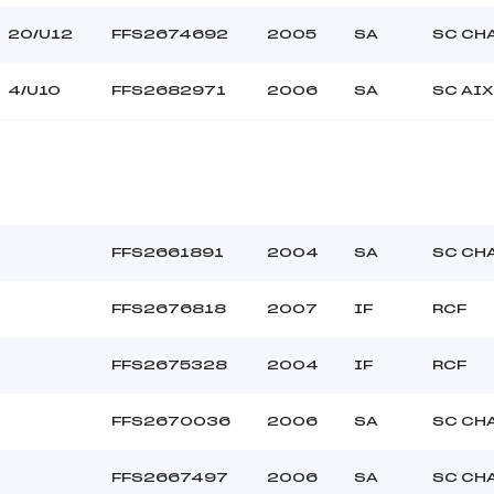
20/U12
FFS2674692
2005
SA
SC CH
4/U10
FFS2682971
2006
SA
SC AIX
FFS2661891
2004
SA
SC CH
FFS2676818
2007
IF
RCF
FFS2675328
2004
IF
RCF
FFS2670036
2006
SA
SC CH
FFS2667497
2006
SA
SC CH