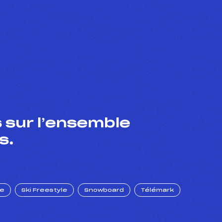
 sur l’ensemble
s.
ue
Ski Freestyle
Snowboard
Télémark