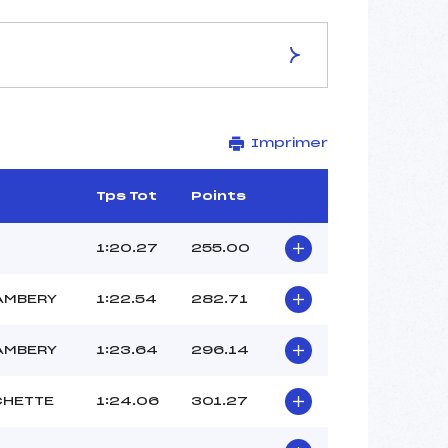
ES DE LA PISTE
Imprimer
LA CACHETTE
1880
1680
Tps Tot
Points
200
2444/04/09
1:20.27
255.00
AMBERY
1:22.54
282.71
24
AMBERY
1:23.64
296.14
14H00
ZUCCHI JEAN-MICHEL (SA)
CHETTE
1:24.06
301.27
WALL KILIAN (SA)
–