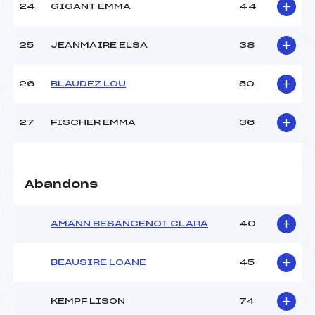
24
GIGANT EMMA
44
25
JEANMAIRE ELSA
38
26
BLAUDEZ LOU
50
27
FISCHER EMMA
36
Abandons
AMANN BESANCENOT CLARA
40
BEAUSIRE LOANE
45
KEMPF LISON
74