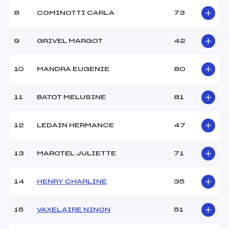
Ouvreurs B :
–
8
COMINOTTI CARLA
73
Ouvreurs C :
–
Ouvreurs D :
–
Ouvreurs E :
–
9
GRIVEL MARGOT
42
Météo :
BROUILLARD
Neige :
NATURELLE
10
MANDRA EUGENIE
80
MANCHE 2
11
BATOT MELUSINE
81
Nombre de portes :
21
Heure de départ :
11h45
12
LEDAIN HERMANCE
47
Traceur :
DODIN YVES (MV)
Ouvreurs A :
MANGEL FABRICE (MV)
13
MAROTEL JULIETTE
71
Ouvreurs B :
–
Ouvreurs C :
–
Ouvreurs D :
–
14
HENRY CHARLINE
35
Ouvreurs E :
–
Température départ :
–
15
VAXELAIRE NINON
51
Température arrivée :
–