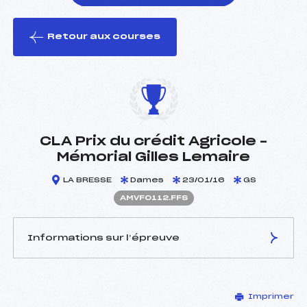
Retour aux courses
foi(s) le ski
CLA Prix du crédit Agricole –
Mémorial Gilles Lemaire
LA BRESSE
Dames
23/01/16
GS
AMVF0112.FFS
Informations sur l’épreuve
JURY DE COMPÉTITION
Imprimer
Délégué Technique :
AUER LAURENT (MV)