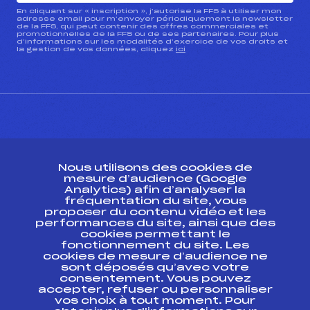
En cliquant sur « inscription », j’autorise la FFS à utiliser mon
adresse email pour m’envoyer périodiquement la newsletter
de la FFS, qui peut contenir des offres commerciales et
promotionnelles de la FFS ou de ses partenaires. Pour plus
d’informations sur les modalités d’exercice de vos droits et
la gestion de vos données, cliquez
ici
CONTACT
Nous utilisons des cookies de
ESPACE PRESSE
mesure d’audience (Google
Analytics) afin d’analyser la
fréquentation du site, vous
Ressources
proposer du contenu vidéo et les
performances du site, ainsi que des
Pass’Neige
cookies permettant le
Projet sportif fédéral
fonctionnement du site. Les
cookies de mesure d’audience ne
Projet de performance fédéral
sont déposés qu’avec votre
Antidopage
consentement. Vous pouvez
Pôle Développement, Formation, Suivi
accepter, refuser ou personnaliser
Scientifique
vos choix à tout moment. Pour