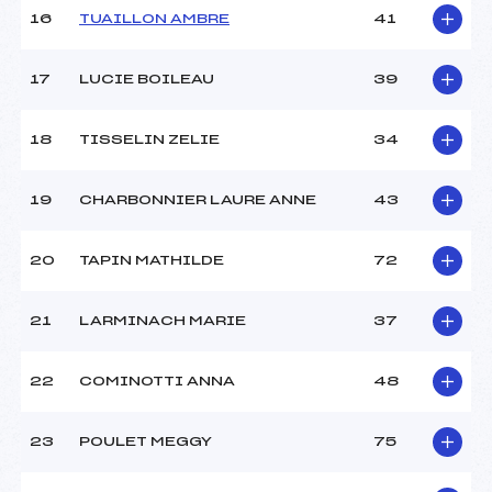
16
TUAILLON AMBRE
41
Pénalité appliquée :
203.5600
Catégorie :
U12+U14
17
LUCIE BOILEAU
39
18
TISSELIN ZELIE
34
19
CHARBONNIER LAURE ANNE
43
20
TAPIN MATHILDE
72
21
LARMINACH MARIE
37
22
COMINOTTI ANNA
48
23
POULET MEGGY
75