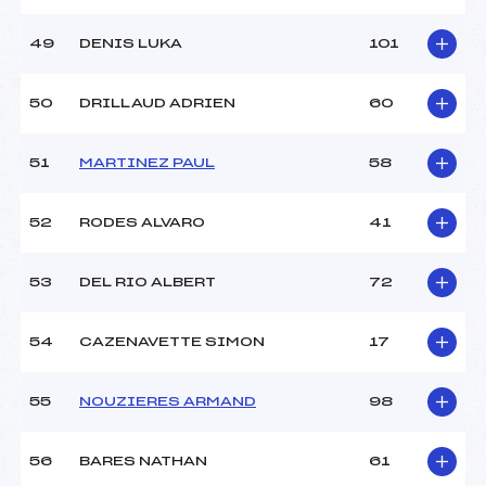
49
DENIS LUKA
101
50
DRILLAUD ADRIEN
60
51
MARTINEZ PAUL
58
52
RODES ALVARO
41
53
DEL RIO ALBERT
72
54
CAZENAVETTE SIMON
17
55
NOUZIERES ARMAND
98
56
BARES NATHAN
61