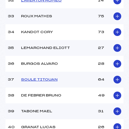
32
LAVERTON ROMEO
14
33
ROUX MATHIS
75
34
KANDOT CORY
73
35
LEMARCHAND ELIOTT
27
36
BURGOS ALVARO
28
37
SOULE TITOUAN
64
38
DE FEBRER BRUNO
49
39
TABONE MAEL
31
40
GRANAT LUCAS
26