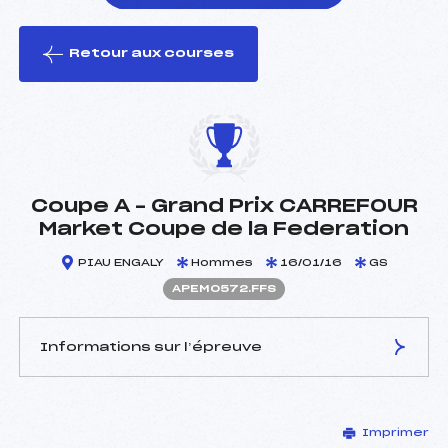
Retour aux courses
foi(s) le ski
Coupe A – Grand Prix CARREFOUR
Market Coupe de la Federation
PIAU ENGALY
Hommes
16/01/16
GS
APEM0572.FFS
Informations sur l’épreuve
JURY DE COMPÉTITION
Imprimer
Délégué Technique :
TARDOS GEORGES (PE)