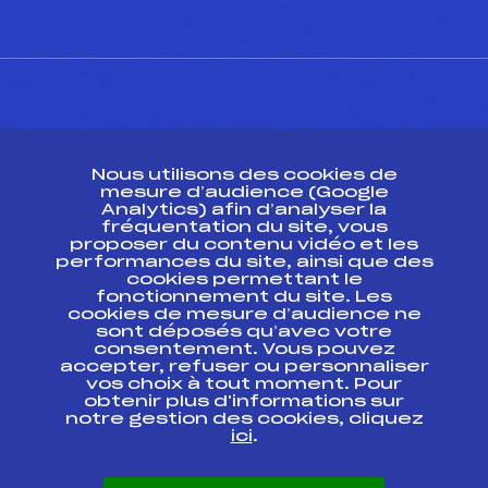
CONTACT
Nous utilisons des cookies de
ESPACE PRESSE
mesure d’audience (Google
Analytics) afin d’analyser la
fréquentation du site, vous
Ressources
proposer du contenu vidéo et les
performances du site, ainsi que des
Pass’Neige
cookies permettant le
Projet sportif fédéral
fonctionnement du site. Les
cookies de mesure d’audience ne
Projet de performance fédéral
sont déposés qu’avec votre
Antidopage
consentement. Vous pouvez
Pôle Développement, Formation, Suivi
accepter, refuser ou personnaliser
Scientifique
vos choix à tout moment. Pour
Listes ministérielles
obtenir plus d'informations sur
notre gestion des cookies, cliquez
Pôle vie de l’athlète
ici
.
Enseignement professionnel
Informatique et chronométrage