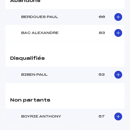
Abandons
BERDOUES PAUL
66
BAC ALEXANDRE
83
Disqualifiés
BIBEN PAUL
53
Non partants
BOYRIE ANTHONY
57