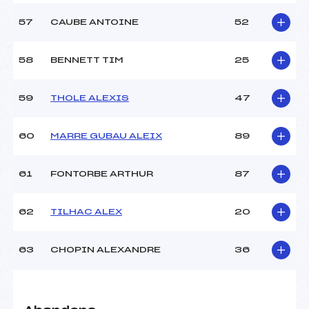
57
CAUBE ANTOINE
52
58
BENNETT TIM
25
59
THOLE ALEXIS
47
60
MARRE GUBAU ALEIX
89
61
FONTORBE ARTHUR
87
62
TILHAC ALEX
20
63
CHOPIN ALEXANDRE
36