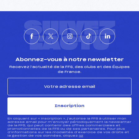
SUIVEZ
L'ACTU
Abonnez-vous à notre newsletter
Recevez l’actualité de la FFS, des clubs et des Équipes
de France.
Inscription
En cliquant sur « inscription », j’autorise la FFS à utiliser mon
adresse email pour m’envoyer périodiquement la newsletter
de la FFS, qui peut contenir des offres commerciales et
promotionnelles de la FFS ou de ses partenaires. Pour plus
d’informations sur les modalités d’exercice de vos droits et
la gestion de vos données, cliquez
ici