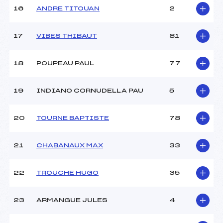
Pénalité appliquée :
155.2900
16
ANDRE TITOUAN
2
Catégorie :
U14
17
VIBES THIBAUT
81
18
POUPEAU PAUL
77
19
INDIANO CORNUDELLA PAU
5
20
TOURNE BAPTISTE
78
21
CHABANAUX MAX
33
22
TROUCHE HUGO
35
23
ARMANGUE JULES
4