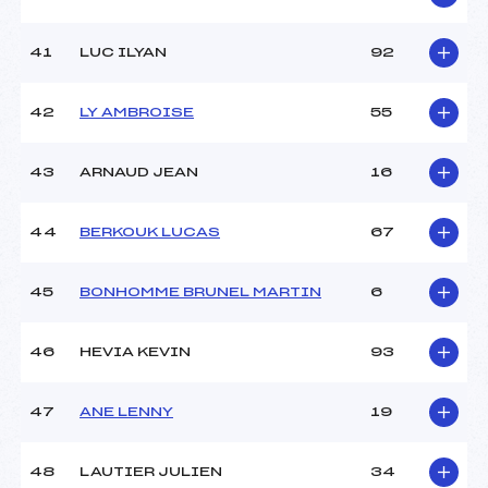
41
LUC ILYAN
92
42
LY AMBROISE
55
43
ARNAUD JEAN
16
44
BERKOUK LUCAS
67
45
BONHOMME BRUNEL MARTIN
6
46
HEVIA KEVIN
93
47
ANE LENNY
19
48
LAUTIER JULIEN
34