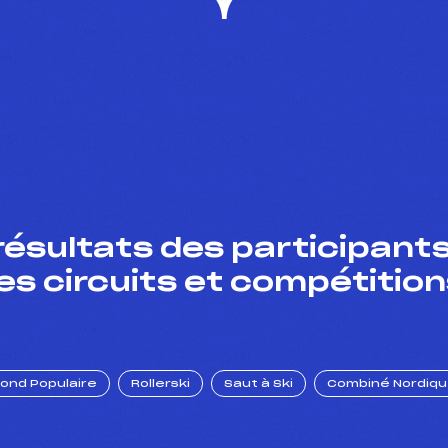
résultats des participants
es circuits et compétition
Fond Populaire
Rollerski
Saut à Ski
Combiné Nordiq