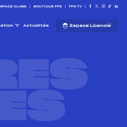
SPACE CLUBS
BOUTIQUE FFS
FFS TV
ration
Actualités
Espace Licencié
RES
ES