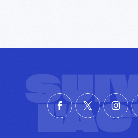
SUI
L'A