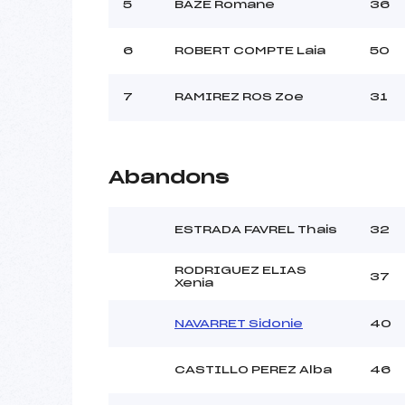
Ouvreurs C :
5
BAZE Romane
36
Ouvreurs D :
Ouvreurs E :
MCLEL
6
ROBERT COMPTE Laia
50
Météo :
Neige :
7
RAMIREZ ROS Zoe
31
Pénalité appliquée :
Catégorie :
Abandons
ESTRADA FAVREL Thais
32
RODRIGUEZ ELIAS
37
Xenia
NAVARRET Sidonie
40
CASTILLO PEREZ Alba
46