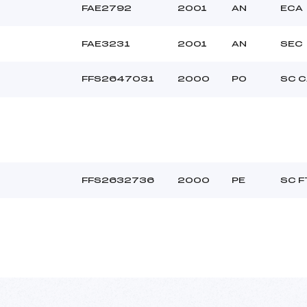
FAE2792
2001
AN
ECA
FAE3231
2001
AN
SEC
FFS2647031
2000
PO
SC 
FFS2632736
2000
PE
SC F