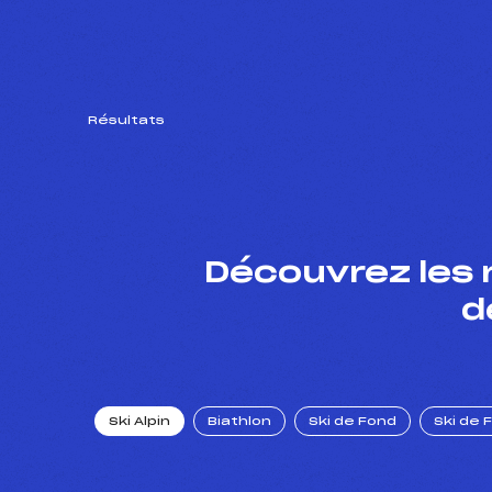
Résultats
Découvrez les 
d
Ski Alpin
Biathlon
Ski de Fond
Ski de 