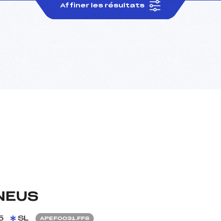
Affiner les résultats
NEUS
5
SL
APEF0031.FFS