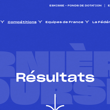
ESKISSE – FONDS DE DOTATION
E
Compétitions
Equipes de France
La Fédé
RNIÈ
Résultats
OURS