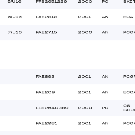
BERNEY JOAN (ESP)
Ouvreurs C :
5/U16
FFS2651226
2000
PO
SKI 
VILALTA CARLA (ESP)
Ouvreurs D :
LAN SAMANTHA (ESP)
Ouvreurs E :
6/U16
FAE2818
2001
AN
ECA
Beau
Température départ
Dure
Température arrivée
7/U16
FAE2715
2000
AN
PCG
81.4100
U16
FAE893
2001
AN
PCG
FAE209
2001
AN
ECO
CS
FFS2640389
2000
PO
GOU
FAE2981
2001
AN
PCG