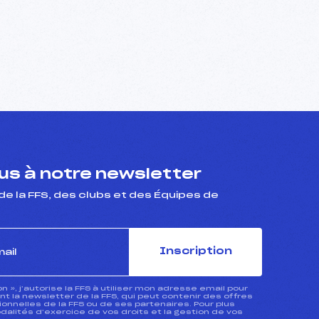
s à notre newsletter
de la FFS, des clubs et des Équipes de
Inscription
ion », j’autorise la FFS à utiliser mon adresse email pour
 la newsletter de la FFS, qui peut contenir des offres
nnelles de la FFS ou de ses partenaires. Pour plus
dalités d’exercice de vos droits et la gestion de vos