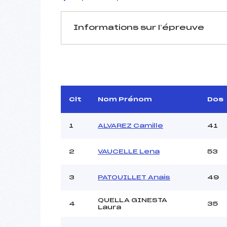
Informations sur l’épreuve
JURY DE COMPÉTITION
Délégué Technique :
BER
Arbitre :
Assistant :
Clt
Nom Prénom
Dos
Dir. Epreuve :
1
ALVAREZ Camille
41
2
VAUCELLE Lena
53
MANCHE 1
Nombre de portes :
3
PATOUILLET Anais
49
Heure de départ :
Traceur :
QUELLA GINESTA
4
35
Ouvreurs A :
Laura
Ouvreurs B :