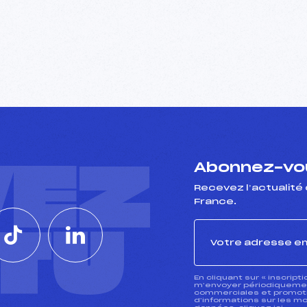
VEZ
Abonnez-vou
Recevez l’actualité 
France.
CTU
En cliquant sur « inscript
m’envoyer périodiquement
commerciales et promotio
d’informations sur les mo