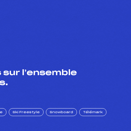
 sur l’ensemble
s.
ue
Ski Freestyle
Snowboard
Télémark