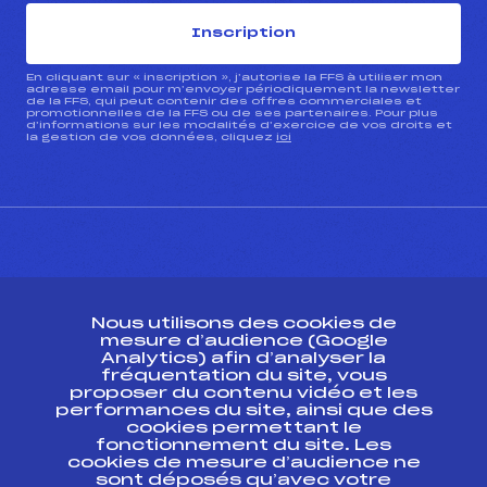
Inscription
En cliquant sur « inscription », j’autorise la FFS à utiliser mon
adresse email pour m’envoyer périodiquement la newsletter
de la FFS, qui peut contenir des offres commerciales et
promotionnelles de la FFS ou de ses partenaires. Pour plus
d’informations sur les modalités d’exercice de vos droits et
la gestion de vos données, cliquez
ici
CONTACT
Nous utilisons des cookies de
ESPACE PRESSE
mesure d’audience (Google
Analytics) afin d’analyser la
fréquentation du site, vous
Ressources
proposer du contenu vidéo et les
performances du site, ainsi que des
Pass’Neige
cookies permettant le
Projet sportif fédéral
fonctionnement du site. Les
cookies de mesure d’audience ne
Projet de performance fédéral
sont déposés qu’avec votre
Antidopage