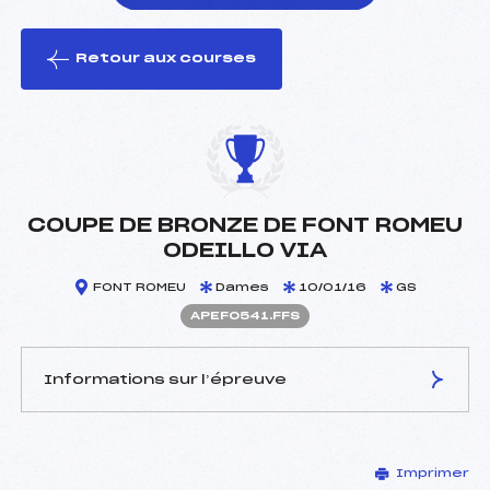
Retour aux courses
foi(s) le ski
COUPE DE BRONZE DE FONT ROMEU
ODEILLO VIA
FONT ROMEU
Dames
10/01/16
GS
APEF0541.FFS
Informations sur l’épreuve
JURY DE COMPÉTITION
Imprimer
Délégué Technique :
MAUREL DENIS (PE)