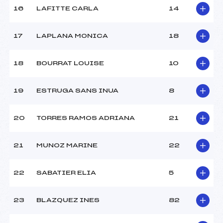
Température arrivée :
2
16
LAFITTE CARLA
14
17
LAPLANA MONICA
18
Pénalité appliquée :
140.4900
Catégorie :
U14
18
BOURRAT LOUISE
10
19
ESTRUGA SANS INUA
8
20
TORRES RAMOS ADRIANA
21
21
MUNOZ MARINE
22
22
SABATIER ELIA
5
23
BLAZQUEZ INES
82