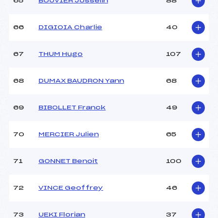
65
BOUVIER Josselin
88
66
DIGIOIA Charlie
40
67
THUM Hugo
107
68
DUMAX BAUDRON Yann
68
69
BIBOLLET Franck
49
70
MERCIER Julien
65
71
GONNET Benoit
100
72
VINCE Geoffrey
46
73
UEKI Florian
37