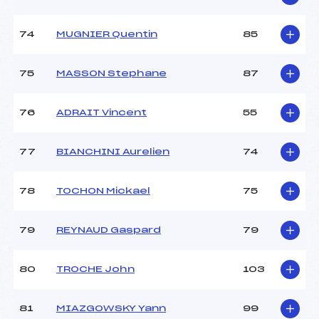
74
MUGNIER Quentin
85
75
MASSON Stephane
87
76
ADRAIT Vincent
55
77
BIANCHINI Aurelien
74
78
TOCHON Mickael
75
79
REYNAUD Gaspard
79
80
TROCHE John
103
81
MIAZGOWSKY Yann
99