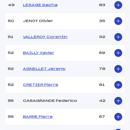
49
LESAGE Sacha
83
50
JENOT Olivier
35
51
VALLEROY Corentin
32
52
BAILLY Xavier
59
52
AGNELLET Jeremy
76
52
CRETIER Pierre
81
55
CASAGRANDE Federico
42
55
BARRE Pierre
57