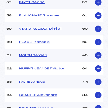
57
PAYOT Cedric
53
58
BLANCHARD Thomas
61
59
VIARD-GAUDIN Dimitri
60
60
PLACE Francois
63
61
MOLIN Damien
45
62
MUFFAT JEANDET Victor
64
63
FAVRE Arnaud
44
64
GRANIER Alexandre
84