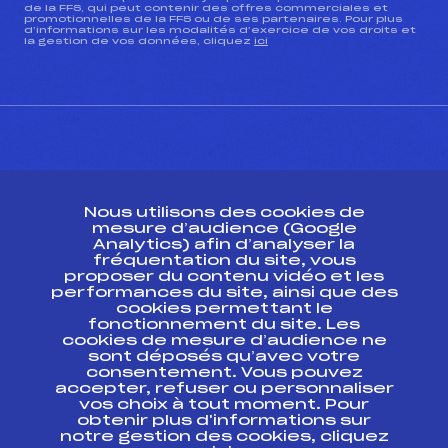
de la FFS, qui peut contenir des offres commerciales et
promotionnelles de la FFS ou de ses partenaires. Pour plus
d’informations sur les modalités d’exercice de vos droits et
la gestion de vos données, cliquez
ici
CONTACT
Nous utilisons des cookies de
ESPACE PRESSE
mesure d’audience (Google
Analytics) afin d’analyser la
fréquentation du site, vous
Ressources
proposer du contenu vidéo et les
performances du site, ainsi que des
Pass’Neige
cookies permettant le
Projet sportif fédéral
fonctionnement du site. Les
cookies de mesure d’audience ne
Projet de performance fédéral
sont déposés qu’avec votre
Antidopage
consentement. Vous pouvez
Pôle Développement, Formation, Suivi
accepter, refuser ou personnaliser
Scientifique
vos choix à tout moment. Pour
Listes ministérielles
obtenir plus d'informations sur
notre gestion des cookies, cliquez
Pôle vie de l’athlète