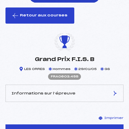
Retour aux courses
foi(s) le ski
Grand Prix F.I.S. B
LES ORRES
Hommes
29/01/05
GS
FRA0603.455
Informations sur l’épreuve
JURY DE COMPÉTITION
Imprimer
Délégué Technique :
GUGGER SAMUEL (SUI)
Arbitre :
GRANDCLEMENT THOMAS