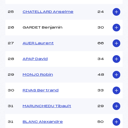
25
CHATELLARD Anselme
24
26
GARDET Benjamin
30
27
AUER Laurent
66
28
APAP David
34
29
MONJO Robin
48
30
RIVAS Bertrand
33
31
MARUNCHEDU Tibault
29
31
BLANC Alexandre
50