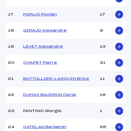
Ouvreurs E :
–
Température départ :
-8
Température arrivée :
– 7
17
MONJO Florian
17
18
GIRAUD Alexandre
9
Pénalité appliquée :
39.9800
Catégorie :
*
18
LEVET Alexandre
13
20
CHAPET Pierre
31
21
BOTTOLLIER-LASQUIN Brice
11
22
DUMAX BAUDRON Denis
16
23
FANTINO Giorgio
1
24
CATELAN Benjamin
26