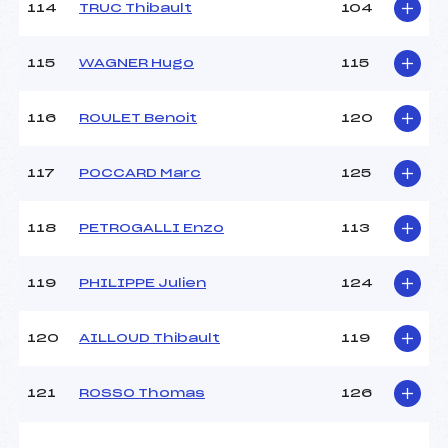
114
TRUC Thibault
104
115
WAGNER Hugo
115
116
ROULET Benoit
120
117
POCCARD Marc
125
118
PETROGALLI Enzo
113
119
PHILIPPE Julien
124
120
AILLOUD Thibault
119
121
ROSSO Thomas
126