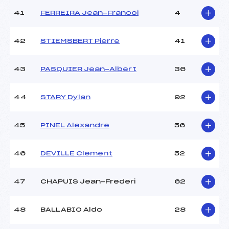
41
FERREIRA Jean-Francoi
4
42
STIEMSBERT Pierre
41
43
PASQUIER Jean-Albert
36
44
STARY Dylan
92
45
PINEL Alexandre
56
46
DEVILLE Clement
52
47
CHAPUIS Jean-Frederi
62
48
BALLABIO Aldo
28