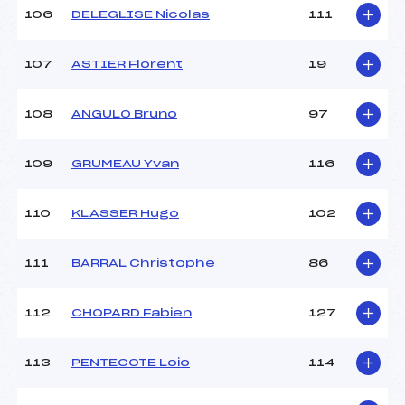
106
DELEGLISE Nicolas
111
107
ASTIER Florent
19
108
ANGULO Bruno
97
109
GRUMEAU Yvan
116
110
KLASSER Hugo
102
111
BARRAL Christophe
86
112
CHOPARD Fabien
127
113
PENTECOTE Loic
114