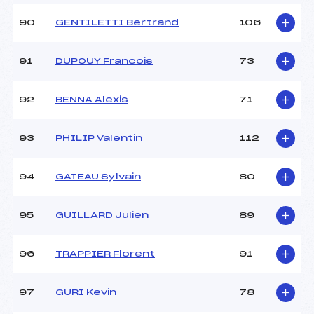
90
GENTILETTI Bertrand
106
91
DUPOUY Francois
73
92
BENNA Alexis
71
93
PHILIP Valentin
112
94
GATEAU Sylvain
80
95
GUILLARD Julien
89
96
TRAPPIER Florent
91
97
GURI Kevin
78