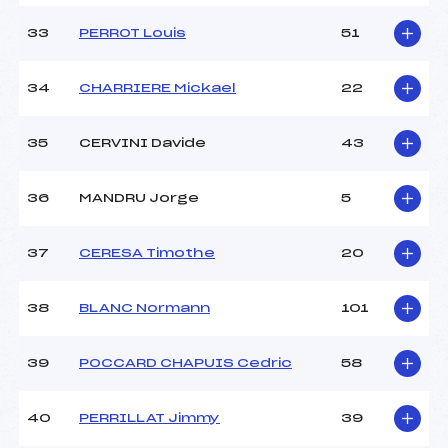
33
PERROT Louis
51
34
CHARRIERE Mickael
22
35
CERVINI Davide
43
36
MANDRU Jorge
5
37
CERESA Timothe
20
38
BLANC Normann
101
39
POCCARD CHAPUIS Cedric
58
40
PERRILLAT Jimmy
39