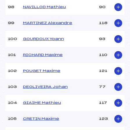
98
NAVILLOD Mathieu
90
99
MARTINEZ Alexandre
118
100
GOURDOUX Yoann
93
101
RICHARD Maxime
110
102
POUGET Maxime
121
103
DEOLIVEIRA Johan
77
104
GIAIME Mathieu
117
105
CRETIN Maxime
123