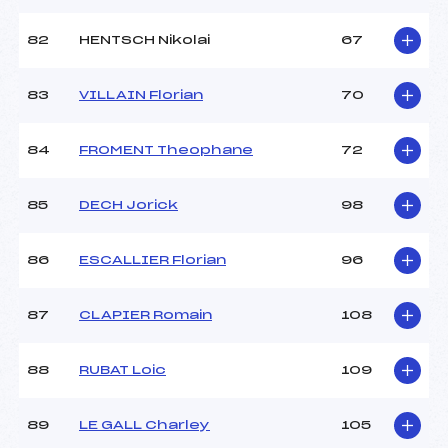
82
HENTSCH Nikolai
67
83
VILLAIN Florian
70
84
FROMENT Theophane
72
85
DECH Jorick
98
86
ESCALLIER Florian
96
87
CLAPIER Romain
108
88
RUBAT Loic
109
89
LE GALL Charley
105