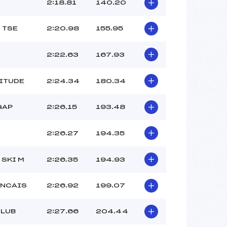
–
2:18.81
140.20
–
–
 TSE
2:20.98
155.95
 :
-2
 :
+1
2:22.63
167.93
TITUDE
2:24.34
180.34
GAP
2:26.15
193.48
2:26.27
194.35
 SKI M
2:26.35
194.93
ANCAIS
2:26.92
199.07
CLUB
2:27.66
204.44