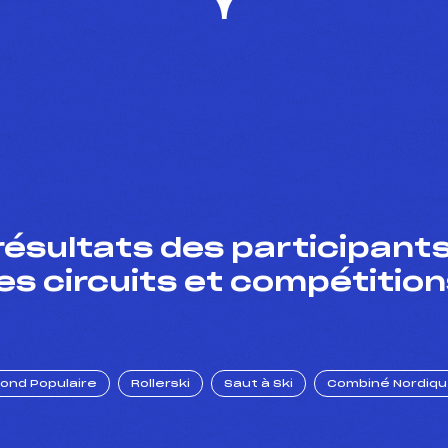
résultats des participants
es circuits et compétition
Fond Populaire
Rollerski
Saut à Ski
Combiné Nordiq