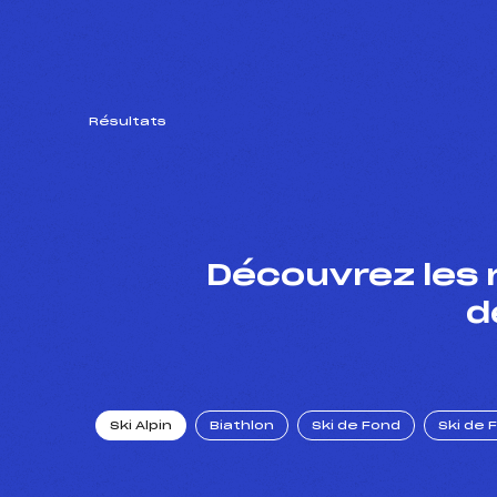
Résultats
Découvrez les 
d
Ski Alpin
Biathlon
Ski de Fond
Ski de 