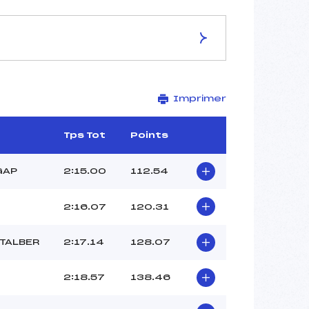
ES DE LA PISTE
Imprimer
O.K.
2674
2424
Tps Tot
Points
250
3046/12/12
GAP
2:15.00
112.54
2:16.07
120.31
39
TALBER
2:17.14
128.07
12h25
VUILLERMOZ GERARD (SA)
2:18.57
138.46
YATES SMITH LUCY (SA)
BOIS BONNEVIE ANTOINE (SA)