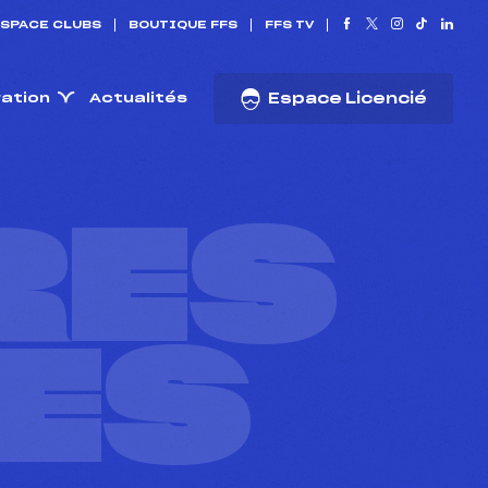
SPACE CLUBS
BOUTIQUE FFS
FFS TV
ration
Actualités
Espace Licencié
RES
ES