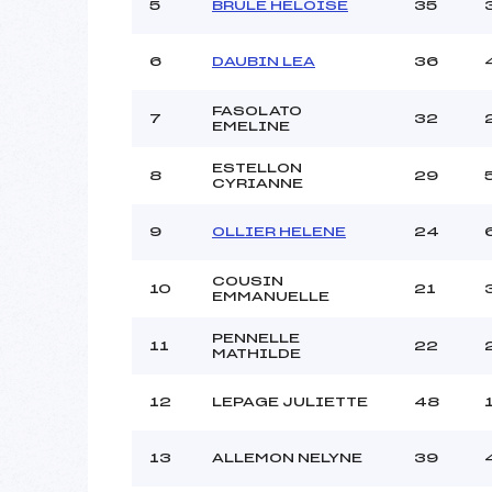
Ouvreurs C :
5
BRULE HELOISE
35
Ouvreurs D :
Ouvreurs E :
6
DAUBIN LEA
36
Météo :
Neige :
FASOLATO
7
32
EMELINE
ESTELLON
8
29
Pénalité appliquée :
CYRIANNE
Catégorie :
9
OLLIER HELENE
24
COUSIN
10
21
EMMANUELLE
PENNELLE
11
22
MATHILDE
12
LEPAGE JULIETTE
48
13
ALLEMON NELYNE
39