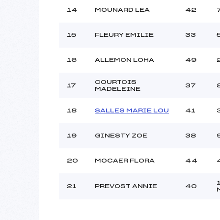
14
MOUNARD LEA
42
15
FLEURY EMILIE
33
16
ALLEMON LOHA
49
COURTOIS
17
37
MADELEINE
18
SALLES MARIE LOU
41
19
GINESTY ZOE
38
20
MOCAER FLORA
44
21
PREVOST ANNIE
40