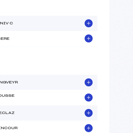
NIV C
SERE
NGVEYR
OUSSE
FECLAZ
INCOUR