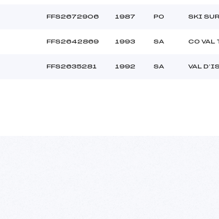
FFS2672906
1987
PO
SKI SU
FFS2642869
1993
SA
CO VAL
FFS2635281
1992
SA
VAL D’I