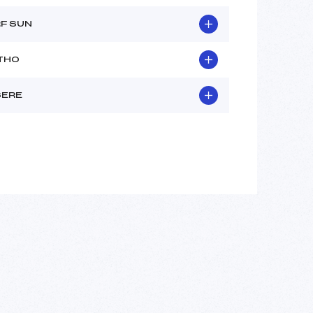
RF SUN
 THO
SERE