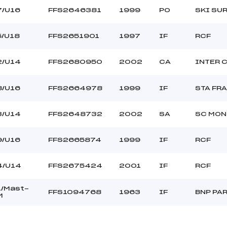
7/U16
FFS2646381
1999
PO
SKI SU
5/U18
FFS2651901
1997
IF
RCF
2/U14
FFS2680950
2002
CA
INTER 
8/U16
FFS2664978
1999
IF
STA FR
3/U14
FFS2648732
2002
SA
SC MON
9/U16
FFS2665874
1999
IF
RCF
4/U14
FFS2675424
2001
IF
RCF
1/Mast-
FFS1094768
1963
IF
BNP PA
M