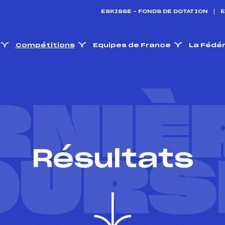
ESKISSE – FONDS DE DOTATION
E
Compétitions
Equipes de France
La Fédé
RNIÈ
Résultats
OURS