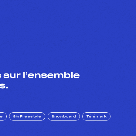
 sur l’ensemble
s.
ue
Ski Freestyle
Snowboard
Télémark