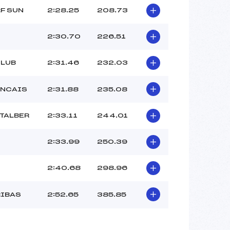
RF SUN
2:28.25
208.73
2:30.70
226.51
CLUB
2:31.46
232.03
ANCAIS
2:31.88
235.08
TALBER
2:33.11
244.01
2:33.99
250.39
2:40.68
298.96
RIBAS
2:52.65
385.85