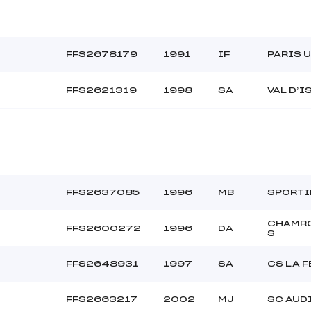
FFS2678179
1991
IF
PARIS U
FFS2621319
1998
SA
VAL D’I
FFS2637085
1996
MB
SPORTI
CHAMR
FFS2600272
1996
DA
S
FFS2648931
1997
SA
CS LA 
FFS2663217
2002
MJ
SC AUD