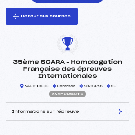
Retour aux courses
foi(s) le ski
35ème SCARA – Homologation
Française des épreuves
Internationales
VAL D'ISERE
Hommes
10/04/15
SL
ANAM0163.FFS
Informations sur l’épreuve
JURY DE COMPÉTITION