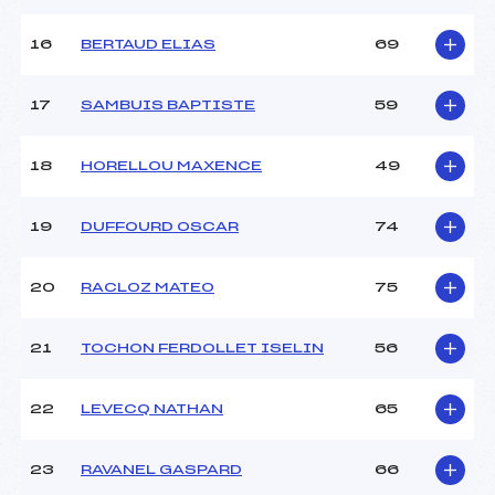
16
BERTAUD ELIAS
69
Pénalité appliquée :
124.0300
Catégorie :
U14
17
SAMBUIS BAPTISTE
59
18
HORELLOU MAXENCE
49
19
DUFFOURD OSCAR
74
20
RACLOZ MATEO
75
21
TOCHON FERDOLLET ISELIN
56
22
LEVECQ NATHAN
65
23
RAVANEL GASPARD
66