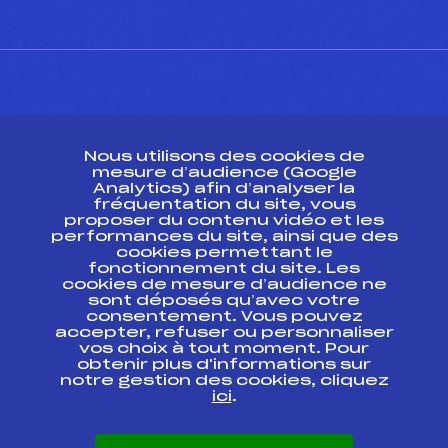
Pénalité appliquée :
–
Catégorie :
*
CONTACT
Nous utilisons des cookies de
ESPACE PRESSE
mesure d’audience (Google
Analytics) afin d’analyser la
fréquentation du site, vous
Ressources
proposer du contenu vidéo et les
performances du site, ainsi que des
Pass’Neige
cookies permettant le
Projet sportif fédéral
fonctionnement du site. Les
cookies de mesure d’audience ne
Projet de performance fédéral
sont déposés qu’avec votre
Antidopage
consentement. Vous pouvez
Pôle Développement, Formation, Suivi
accepter, refuser ou personnaliser
Scientifique
vos choix à tout moment. Pour
Listes ministérielles
obtenir plus d'informations sur
notre gestion des cookies, cliquez
Pôle vie de l’athlète
ici
.
Enseignement professionnel
Informatique et chronométrage