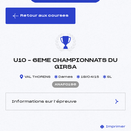
Retour aux courses
foi(s) le ski
U10 – 6EME CHAMPIONNATS DU
GIRSA
VAL THORENS
Dames
18/04/15
SL
ANAF0196
Informations sur l’épreuve
JURY DE COMPÉTITION
Imprimer
Délégué Technique :
PALEY JEAN FRANCOIS