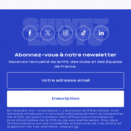
Ouvreurs B :
AMBRE ARNAUD (LY)
Ouvreurs C :
–
Ouvreurs D :
–
SUIVEZ
Ouvreurs E :
–
Météo :
–
L'ACTU
Neige :
–
MANCHE 2
Abonnez-vous à notre newsletter
Recevez l’actualité de la FFS, des clubs et des Équipes
Nombre de portes :
38
de France.
Heure de départ :
–
Traceur :
POUPON BRUNO (CE)
Ouvreurs A :
CASTELAIN AMAURY (IF)
Ouvreurs B :
ARNAUD AMBRE (LY)
Ouvreurs C :
–
Inscription
Ouvreurs D :
–
Ouvreurs E :
–
En cliquant sur « inscription », j’autorise la FFS à utiliser mon
adresse email pour m’envoyer périodiquement la newsletter
Température départ :
–
de la FFS, qui peut contenir des offres commerciales et
promotionnelles de la FFS ou de ses partenaires. Pour plus
Température arrivée :
–
d’informations sur les modalités d’exercice de vos droits et
la gestion de vos données, cliquez
ici