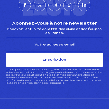
L'ACTU
Abonnez-vous à notre newsletter
Recevez l’actualité de la FFS, des clubs et des Équipes
de France.
Inscription
En cliquant sur « inscription », j’autorise la FFS à utiliser mon
adresse email pour m’envoyer périodiquement la newsletter
de la FFS, qui peut contenir des offres commerciales et
promotionnelles de la FFS ou de ses partenaires. Pour plus
d’informations sur les modalités d’exercice de vos droits et
la gestion de vos données, cliquez
ici