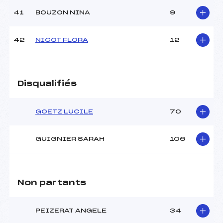
41
BOUZON NINA
9
42
NICOT FLORA
12
Disqualifiés
GOETZ LUCILE
70
GUIGNIER SARAH
106
Non partants
PEIZERAT ANGELE
34