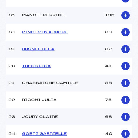
Catégorie :
U10->U16
16
MANCEL PERRINE
105
18
PINCEMIN AURORE
33
19
BRUNEL CLEA
32
20
TRESS LISA
41
21
CHASSAIGNE CAMILLE
38
22
RICCHI JULIA
75
23
JOURY CLAIRE
68
24
GOETZ GABRIELLE
40