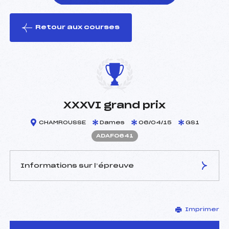
Retour aux courses
foi(s) le ski
XXXVI grand prix
CHAMROUSSE
Dames
06/04/15
GS1
ADAF0641
Informations sur l’épreuve
JURY DE COMPÉTITION
Imprimer
Délégué Technique :
HEBERT JEAN MARC (DA)
Arbitre :
ALLIBE CEDRIC (DA)