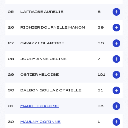
25
LAFRAISE AURELIE
8
26
RICHIER DOURNELLE MANON
39
27
GAVAZZI CLARISSE
30
28
JOURY ANNE CELINE
7
29
OSTIER HELOISE
101
30
DALBON GOULAZ CYRIELLE
31
31
MARCHE SALOME
35
32
MAULNY CORINNE
1