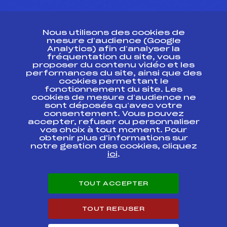
CONTACT
Nous utilisons des cookies de
ESPACE PRESSE
mesure d’audience (Google
Analytics) afin d’analyser la
fréquentation du site, vous
Ressources
proposer du contenu vidéo et les
performances du site, ainsi que des
Pass’Neige
cookies permettant le
Projet sportif fédéral
fonctionnement du site. Les
cookies de mesure d’audience ne
Projet de performance fédéral
sont déposés qu’avec votre
Antidopage
consentement. Vous pouvez
Pôle Développement, Formation, Suivi
accepter, refuser ou personnaliser
Scientifique
vos choix à tout moment. Pour
Listes ministérielles
obtenir plus d'informations sur
notre gestion des cookies, cliquez
Pôle vie de l’athlète
ici
.
Enseignement professionnel
Informatique et chronométrage
Circuits
TOUT ACCEPTER
Carrières
Développement des habiletés mentales
TOUT REFUSER