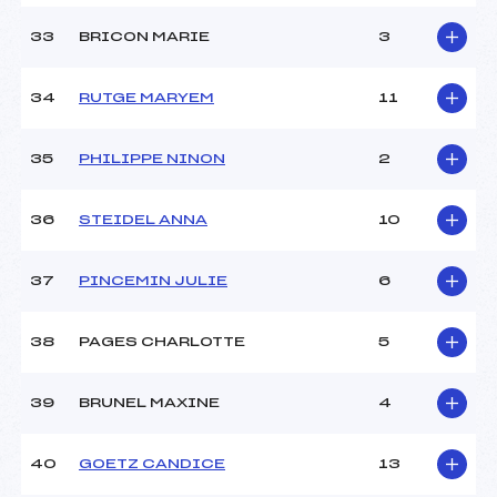
33
BRICON MARIE
3
34
RUTGE MARYEM
11
35
PHILIPPE NINON
2
36
STEIDEL ANNA
10
37
PINCEMIN JULIE
6
38
PAGES CHARLOTTE
5
39
BRUNEL MAXINE
4
40
GOETZ CANDICE
13