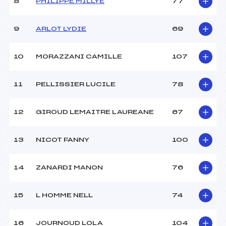
8
PHILIPPE MILLYE
77
Ouvreurs D :
–
Ouvreurs E :
–
Météo :
BEAU
9
ARLOT LYDIE
69
Neige :
BONNE
10
MORAZZANI CAMILLE
107
MANCHE 2
11
PELLISSIER LUCILE
78
Nombre de portes :
–
Heure de départ :
–
Traceur :
–
12
GIROUD LEMAITRE LAUREANE
67
Ouvreurs A :
–
Ouvreurs B :
–
13
NICOT FANNY
100
Ouvreurs C :
–
Ouvreurs D :
–
Ouvreurs E :
–
14
ZANARDI MANON
76
Température départ :
-6
Température arrivée :
-4
15
L HOMME NELL
74
Pénalité appliquée :
–
16
JOURNOUD LOLA
104