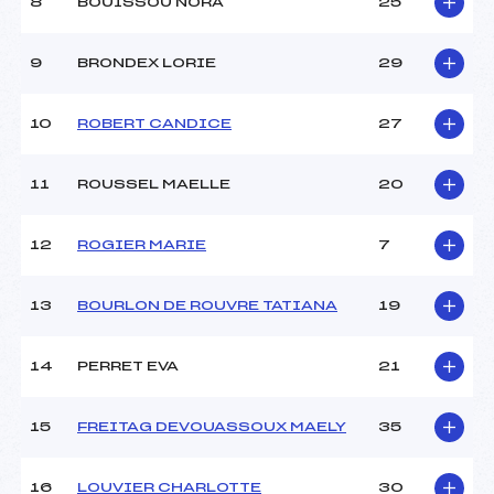
8
BOUISSOU NORA
25
Ouvreurs D :
–
Ouvreurs E :
–
Météo :
BEAU
9
BRONDEX LORIE
29
Neige :
DOUCE
10
ROBERT CANDICE
27
MANCHE 2
11
ROUSSEL MAELLE
20
Nombre de portes :
27
Heure de départ :
12H00
Traceur :
BURATTI QUENTIN (MB)
12
ROGIER MARIE
7
Ouvreurs A :
–
Ouvreurs B :
–
13
BOURLON DE ROUVRE TATIANA
19
Ouvreurs C :
–
Ouvreurs D :
–
Ouvreurs E :
–
14
PERRET EVA
21
Température départ :
–
Température arrivée :
–
15
FREITAG DEVOUASSOUX MAELY
35
Pénalité appliquée :
255.0000
16
LOUVIER CHARLOTTE
30