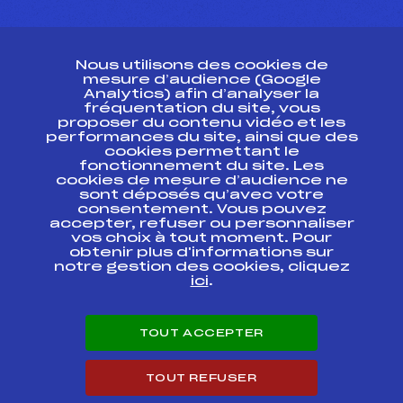
CONTACT
Nous utilisons des cookies de
ESPACE PRESSE
mesure d’audience (Google
Analytics) afin d’analyser la
fréquentation du site, vous
Ressources
proposer du contenu vidéo et les
performances du site, ainsi que des
Pass’Neige
cookies permettant le
Projet sportif fédéral
fonctionnement du site. Les
cookies de mesure d’audience ne
Projet de performance fédéral
sont déposés qu’avec votre
Antidopage
consentement. Vous pouvez
Pôle Développement, Formation, Suivi
accepter, refuser ou personnaliser
Scientifique
vos choix à tout moment. Pour
Listes ministérielles
obtenir plus d'informations sur
notre gestion des cookies, cliquez
Pôle vie de l’athlète
ici
.
Enseignement professionnel
Informatique et chronométrage
Circuits
TOUT ACCEPTER
Carrières
Développement des habiletés mentales
TOUT REFUSER