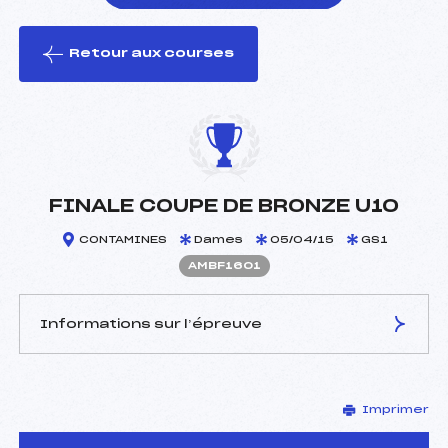
Retour aux courses
foi(s) le ski
FINALE COUPE DE BRONZE U10
CONTAMINES
Dames
05/04/15
GS1
AMBF1601
Informations sur l’épreuve
JURY DE COMPÉTITION
Imprimer
Délégué Technique :
FERREIRA CLAUDINE (MB)
Arbitre :
–