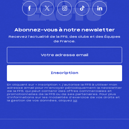
SUIVEZ
L'ACTU
Abonnez-vous à notre newsletter
Recevez l’actualité de la FFS, des clubs et des Équipes
de France.
Inscription
En cliquant sur « inscription », j’autorise la FFS à utiliser mon
adresse email pour m’envoyer périodiquement la newsletter
de la FFS, qui peut contenir des offres commerciales et
promotionnelles de la FFS ou de ses partenaires. Pour plus
d’informations sur les modalités d’exercice de vos droits et
la gestion de vos données, cliquez
ici