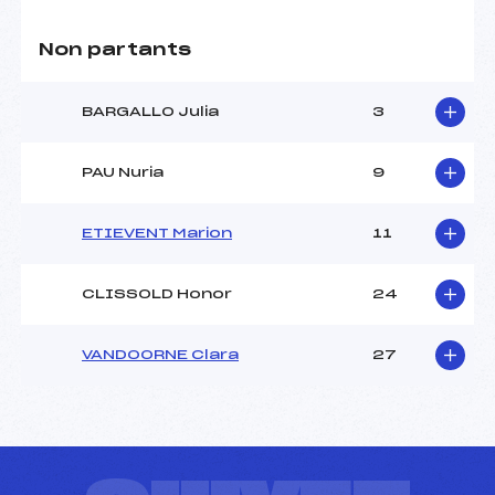
Non partants
BARGALLO Julia
3
PAU Nuria
9
ETIEVENT Marion
11
CLISSOLD Honor
24
VANDOORNE Clara
27