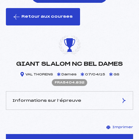
Retour aux courses
foi(s) le ski
GIANT SLALOM NC BEL DAMES
VAL THORENS
Dames
07/04/15
GS
FRA5404.832
Informations sur l’épreuve
JURY DE COMPÉTITION
Imprimer
Délégué Technique :
ALAIN GILLIAND (SUI)
Arbitre :
LEMEIRE CHRISTOPHE