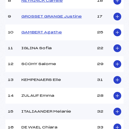
8
NEYRINCK Camille
18
Ouvreurs B :
BARTON DAN (GBR)
Ouvreurs C :
CALMES PHILIPPE (FRA)
9
GROSSET GRANGE Justine
17
Ouvreurs D :
–
Ouvreurs E :
–
Météo :
–
10
GAMBERT Agathe
25
Neige :
–
11
IGLINA Sofia
22
MANCHE 2
12
SCOHY Salome
29
Nombre de portes :
45
Heure de départ :
13H
13
KEMPENAERS Elle
31
Traceur :
FIVEL CHRISTOPHE (FRA)
Ouvreurs A :
BANTIN BAPTISTE (FRA)
Ouvreurs B :
BARTON DAN (GBR)
14
ZULAUF Emma
28
Ouvreurs C :
CALMES PHILIPPE (FRA)
Ouvreurs D :
–
15
ITALIAANDER Melanie
32
Ouvreurs E :
–
Température départ :
–
Température arrivée :
–
16
DE WAEL Chiara
33