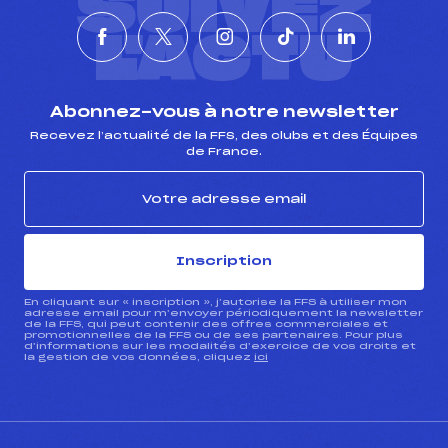
SUIVEZ
L'ACTU
Abonnez-vous à notre newsletter
Recevez l’actualité de la FFS, des clubs et des Équipes
de France.
Inscription
En cliquant sur « inscription », j’autorise la FFS à utiliser mon
adresse email pour m’envoyer périodiquement la newsletter
de la FFS, qui peut contenir des offres commerciales et
promotionnelles de la FFS ou de ses partenaires. Pour plus
d’informations sur les modalités d’exercice de vos droits et
la gestion de vos données, cliquez
ici