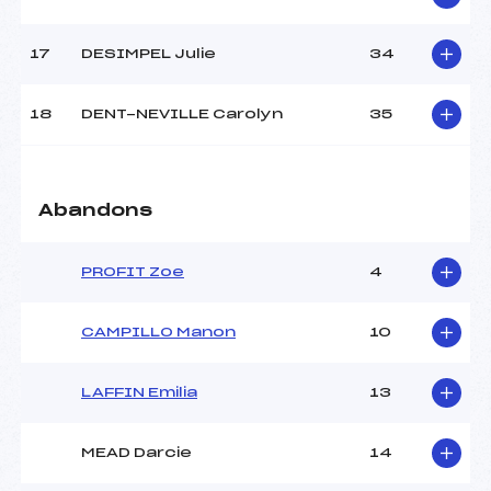
17
DESIMPEL Julie
34
Pénalité appliquée :
28.6800
Catégorie :
*
18
DENT-NEVILLE Carolyn
35
Abandons
PROFIT Zoe
4
CAMPILLO Manon
10
LAFFIN Emilia
13
MEAD Darcie
14