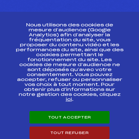
CONTACT
Nous utilisons des cookies de
ESPACE PRESSE
mesure d’audience (Google
Analytics) afin d’analyser la
fréquentation du site, vous
Ressources
proposer du contenu vidéo et les
performances du site, ainsi que des
Pass’Neige
cookies permettant le
Projet sportif fédéral
fonctionnement du site. Les
cookies de mesure d’audience ne
Projet de performance fédéral
sont déposés qu’avec votre
Antidopage
consentement. Vous pouvez
Pôle Développement, Formation, Suivi
accepter, refuser ou personnaliser
Scientifique
vos choix à tout moment. Pour
Listes ministérielles
obtenir plus d'informations sur
notre gestion des cookies, cliquez
Pôle vie de l’athlète
ici
.
Enseignement professionnel
Informatique et chronométrage
Circuits
TOUT ACCEPTER
Carrières
Développement des habiletés mentales
TOUT REFUSER