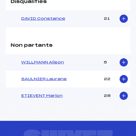
Disqualifiés
DAVID Constance
21
Non partants
WILLMANN Alison
5
SAULNIER Laurane
22
ETIEVENT Marion
28