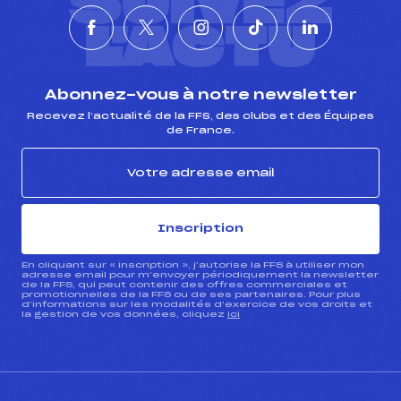
SUIVEZ
L'ACTU
Abonnez-vous à notre newsletter
Recevez l’actualité de la FFS, des clubs et des Équipes
de France.
Inscription
En cliquant sur « inscription », j’autorise la FFS à utiliser mon
adresse email pour m’envoyer périodiquement la newsletter
de la FFS, qui peut contenir des offres commerciales et
promotionnelles de la FFS ou de ses partenaires. Pour plus
d’informations sur les modalités d’exercice de vos droits et
la gestion de vos données, cliquez
ici