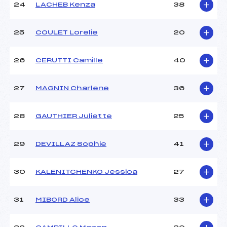
24
LACHEB Kenza
38
25
COULET Lorelie
20
26
CERUTTI Camille
40
27
MAGNIN Charlene
36
28
GAUTHIER Juliette
25
29
DEVILLAZ Sophie
41
30
KALENITCHENKO Jessica
27
31
MIBORD Alice
33