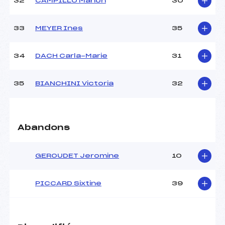
32
CAMPILLO Manon
30
33
MEYER Ines
35
34
DACH Carla-Marie
31
35
BIANCHINI Victoria
32
Abandons
GEROUDET Jeromine
10
PICCARD Sixtine
39