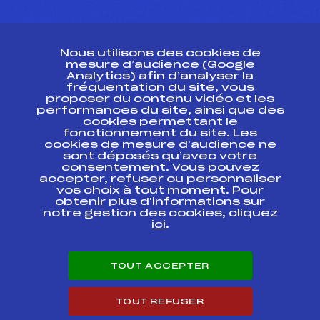
CONTACT
Nous utilisons des cookies de
ESPACE PRESSE
mesure d’audience (Google
Analytics) afin d’analyser la
fréquentation du site, vous
Ressources
proposer du contenu vidéo et les
performances du site, ainsi que des
Pass’Neige
cookies permettant le
Projet sportif fédéral
fonctionnement du site. Les
cookies de mesure d’audience ne
Projet de performance fédéral
sont déposés qu’avec votre
Antidopage
consentement. Vous pouvez
Pôle Développement, Formation, Suivi
accepter, refuser ou personnaliser
Scientifique
vos choix à tout moment. Pour
Listes ministérielles
obtenir plus d'informations sur
notre gestion des cookies, cliquez
Pôle vie de l’athlète
ici
.
Enseignement professionnel
Informatique et chronométrage
Circuits
TOUT ACCEPTER
Carrières
Développement des habiletés mentales
TOUT REFUSER