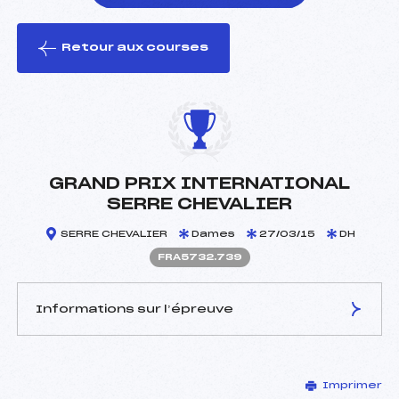
Retour aux courses
foi(s) le ski
GRAND PRIX INTERNATIONAL
SERRE CHEVALIER
SERRE CHEVALIER
Dames
27/03/15
DH
FRA5732.739
Informations sur l’épreuve
JURY DE COMPÉTITION
Imprimer
Délégué Technique :
DRUETTI VALTER (ITA)