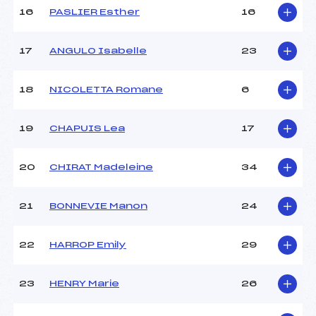
16
PASLIER Esther
16
Pénalité appliquée :
18.1800
17
ANGULO Isabelle
23
Catégorie :
*
18
NICOLETTA Romane
6
19
CHAPUIS Lea
17
20
CHIRAT Madeleine
34
21
BONNEVIE Manon
24
22
HARROP Emily
29
23
HENRY Marie
26