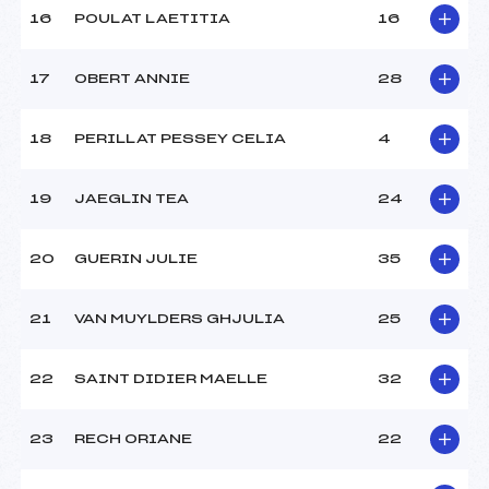
Ouvreurs E :
COLLOMB PATTON LUCAS
16
POULAT LAETITIA
16
(MB)
Température départ :
-3
Température arrivée :
-3
17
OBERT ANNIE
28
18
PERILLAT PESSEY CELIA
4
Pénalité appliquée :
80.8000
Catégorie :
U16->Mas
19
JAEGLIN TEA
24
20
GUERIN JULIE
35
21
VAN MUYLDERS GHJULIA
25
22
SAINT DIDIER MAELLE
32
23
RECH ORIANE
22