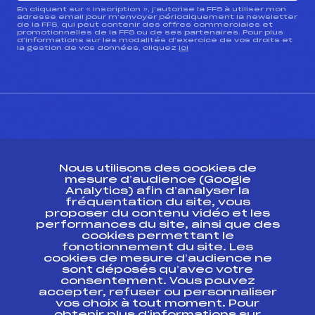
En cliquant sur « inscription », j’autorise la FFS à utiliser mon
adresse email pour m’envoyer périodiquement la newsletter
de la FFS, qui peut contenir des offres commerciales et
promotionnelles de la FFS ou de ses partenaires. Pour plus
d’informations sur les modalités d’exercice de vos droits et
la gestion de vos données, cliquez
ici
CONTACT
Nous utilisons des cookies de
ESPACE PRESSE
mesure d’audience (Google
Analytics) afin d’analyser la
fréquentation du site, vous
Ressources
proposer du contenu vidéo et les
performances du site, ainsi que des
Pass’Neige
cookies permettant le
Projet sportif fédéral
fonctionnement du site. Les
cookies de mesure d’audience ne
Projet de performance fédéral
sont déposés qu’avec votre
Antidopage
consentement. Vous pouvez
Pôle Développement, Formation, Suivi
accepter, refuser ou personnaliser
Scientifique
vos choix à tout moment. Pour
Listes ministérielles