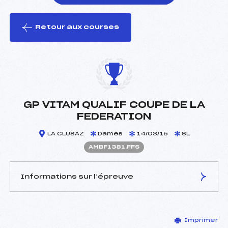
Retour aux courses
foi(s) le ski
GP VITAM QUALIF COUPE DE LA
FEDERATION
LA CLUSAZ
Dames
14/03/15
SL
AMBF1381.FFS
Informations sur l’épreuve
JURY DE COMPÉTITION
Imprimer
Délégué Technique :
BARBIN PASCAL (MB)