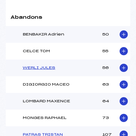
Abandons
BENBAKIR Adrien
50
CELCE TOM
55
WERLI JULES
56
DIGIORGIO MACEO
63
LOMBARD MAXENCE
64
MONGES RAPHAEL
73
PATRAS TRISTAN
107