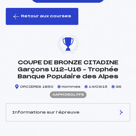
Retour aux courses
foi(s) le ski
COUPE DE BRONZE CITADINE
Garçons U12-U16 – Trophée
Banque Populaire des Alpes
ORCIERES 1850
Hommes
14/03/15
GS
AAPM0501.FFS
Informations sur l’épreuve
JURY DE COMPÉTITION