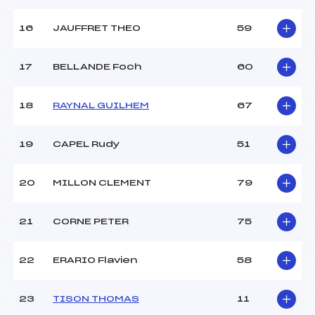
16
JAUFFRET THEO
59
Pénalité appliquée :
233.2400
Catégorie :
U12->U16
17
BELLANDE Foch
60
18
RAYNAL GUILHEM
67
19
CAPEL Rudy
51
20
MILLON CLEMENT
79
21
CORNE PETER
75
22
ERARIO Flavien
58
23
TISON THOMAS
11