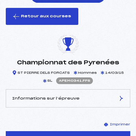
Retour aux courses
foi(s) le ski
Championnat des Pyrenées
ST PIERRE DELS FORCATS
Hommes
14/03/15
SL
APEM0341.FFS
Informations sur l’épreuve
JURY DE COMPÉTITION
Imprimer
Délégué Technique :
BLANCHON SARAH (PE)
Arbitre :
HOAREAU JEAN PAUL (PE)