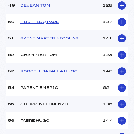
49
DEJEAN TOM
128
50
HOURTICQ PAUL
137
51
SAINT MARTIN NICOLAS
141
52
CHAMPIER TOM
123
52
ROSSELL TAFALLA HUGO
143
54
PARENT EMERIC
62
55
SCOPPINI LORENZO
136
56
FABRE HUGO
144