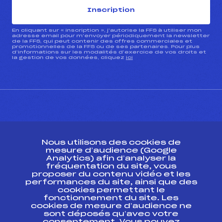
Inscription
En cliquant sur « inscription », j’autorise la FFS à utiliser mon
adresse email pour m’envoyer périodiquement la newsletter
de la FFS, qui peut contenir des offres commerciales et
promotionnelles de la FFS ou de ses partenaires. Pour plus
d’informations sur les modalités d’exercice de vos droits et
la gestion de vos données, cliquez
ici
CONTACT
Nous utilisons des cookies de
ESPACE PRESSE
mesure d’audience (Google
Analytics) afin d’analyser la
fréquentation du site, vous
Ressources
proposer du contenu vidéo et les
performances du site, ainsi que des
Pass’Neige
cookies permettant le
Projet sportif fédéral
fonctionnement du site. Les
cookies de mesure d’audience ne
Projet de performance fédéral
sont déposés qu’avec votre
Antidopage