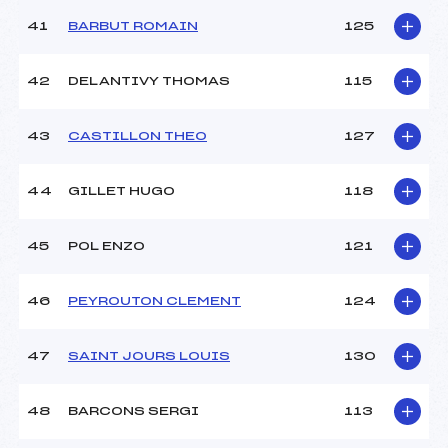
41
BARBUT ROMAIN
125
42
DELANTIVY THOMAS
115
43
CASTILLON THEO
127
44
GILLET HUGO
118
45
POL ENZO
121
46
PEYROUTON CLEMENT
124
47
SAINT JOURS LOUIS
130
48
BARCONS SERGI
113