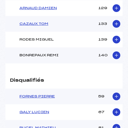
ARNAUD DAMIEN
129
CAZAUX TOM
133
RODES MIGUEL
139
BONREPAUX REMI
140
Disqualifiés
FORNES PIERRE
59
GALY LUCIEN
67
PUCEL MATHIEU
81