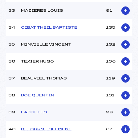
33
MAZIERES LOUIS
91
34
CIBAT THEIL BAPTISTE
135
35
MINVIELLE VINCENT
132
36
TEXIER HUGO
106
37
BEAUVIEL THOMAS
119
38
BOE QUENTIN
101
39
LABBE LEO
99
40
DELOURME CLEMENT
87