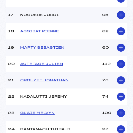
Catégorie :
U16->Mas
17
NOGUERE JORDI
95
18
ASSIBAT PIERRE
82
19
MARTY SEBASTIEN
60
20
AUTEFAGE JULIEN
112
21
CROUZET JONATHAN
75
22
NADALUTTI JEREMY
74
23
GLAIS MELVYN
109
24
SANTANACH THIBAUT
97