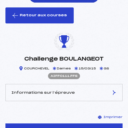
Retour aux courses
foi(s) le ski
Challenge BOULANGEOT
COURCHEVEL
Dames
15/03/15
GS
AIFF0111.FFS
Informations sur l’épreuve
JURY DE COMPÉTITION
Imprimer
Délégué Technique :
LEBOULLENGER DENIS
(IF)