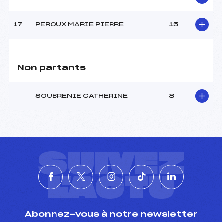
Pénalité appliquée :
122.5500
Catégorie :
U14->Mas
17
PEROUX MARIE PIERRE
15
Non partants
SOUBRENIE CATHERINE
8
SUIVEZ
L'ACTU
Abonnez-vous à notre newsletter