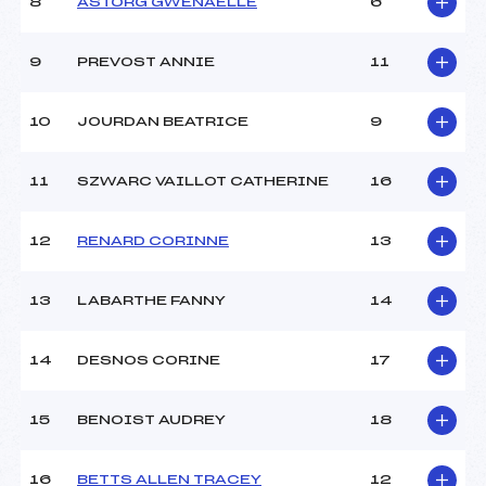
8
ASTORG GWENAELLE
6
Ouvreurs C :
–
Ouvreurs D :
–
Ouvreurs E :
–
9
PREVOST ANNIE
11
Météo :
BEAU
Neige :
DURE
10
JOURDAN BEATRICE
9
MANCHE 2
11
SZWARC VAILLOT CATHERINE
16
Nombre de portes :
37
Heure de départ :
11h00
12
RENARD CORINNE
13
Traceur :
LUSSAC FREDERIC (SA)
Ouvreurs A :
MARIOT MARCEL (IF)
13
LABARTHE FANNY
14
Ouvreurs B :
–
Ouvreurs C :
–
Ouvreurs D :
–
14
DESNOS CORINE
17
Ouvreurs E :
–
Température départ :
–
15
BENOIST AUDREY
18
Température arrivée :
–
16
BETTS ALLEN TRACEY
12