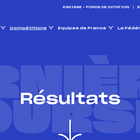
ESKISSE – FONDS DE DOTATION
E
Compétitions
Equipes de France
La Fédé
RNIÈ
Résultats
OURS