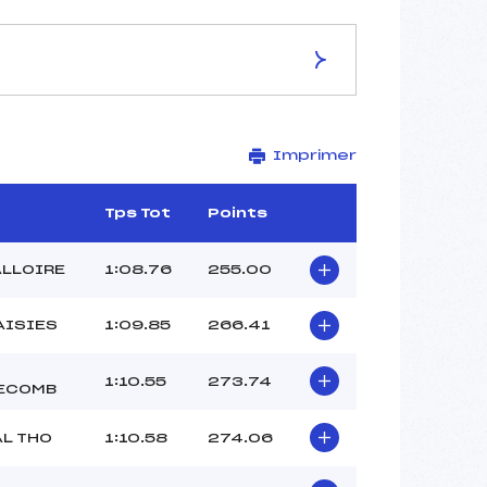
ES DE LA PISTE
Imprimer
LA BLEUE
1520
1425
Tps Tot
Points
95
2829/01/12
ALLOIRE
1:08.76
255.00
AISIES
1:09.85
266.41
38
1:10.55
273.74
ECOMB
12h30
BOURGEOIS ALEXANDRE (SA)
AL THO
1:10.58
274.06
PERRUISSET ()
–