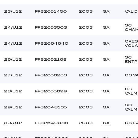
23/U12
FFS2651450
2003
SA
VAL 
SC
24/U12
FFS2653503
2003
SA
CHA
CRES
24/U12
FFS2664640
2003
SA
VOL
SC
26/U12
FFS2652168
2003
SA
ENT
27/U12
FFS2656250
2003
SA
CO V
CS
28/U12
FFS2655699
2003
SA
VALM
SC
29/U12
FFS2648165
2003
SA
VALM
30/U12
FFS2649088
2003
SA
CS L