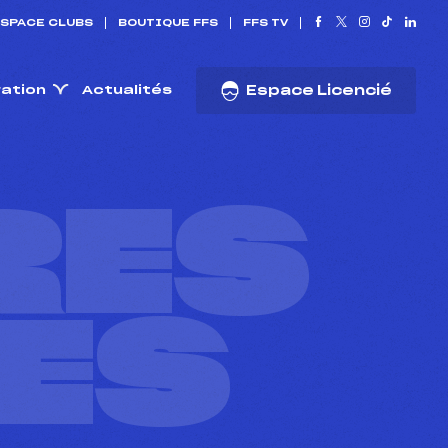
SPACE CLUBS
BOUTIQUE FFS
FFS TV
ration
Actualités
Espace Licencié
RES
ES