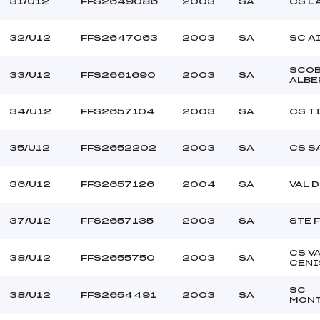
31/U12
FFS2649086
2003
SA
CS L
32/U12
FFS2647063
2003
SA
SC A
SCO
33/U12
FFS2661690
2003
SA
ALBE
34/U12
FFS2657104
2003
SA
CS T
35/U12
FFS2652202
2003
SA
CS S
36/U12
FFS2657126
2004
SA
VAL 
37/U12
FFS2657135
2003
SA
STE 
CS V
38/U12
FFS2655750
2003
SA
CENI
SC
38/U12
FFS2654491
2003
SA
MONT