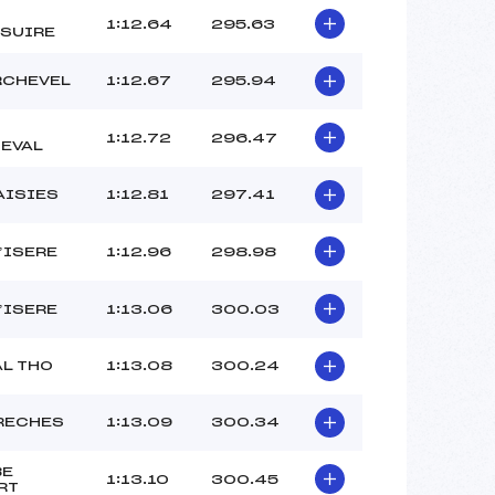
1:12.64
295.63
SUIRE
CHEVEL
1:12.67
295.94
1:12.72
296.47
EVAL
AISIES
1:12.81
297.41
D’ISERE
1:12.96
298.98
D’ISERE
1:13.06
300.03
AL THO
1:13.08
300.24
RECHES
1:13.09
300.34
BE
1:13.10
300.45
RT