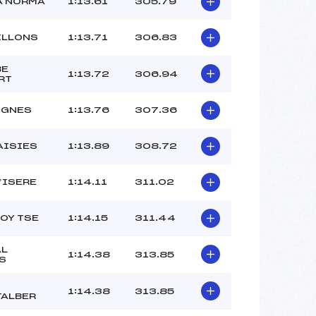
A NORMA
1:13.61
305.79
ILLONS
1:13.71
306.83
BE
1:13.72
306.94
RT
IGNES
1:13.76
307.36
AISIES
1:13.89
308.72
D’ISERE
1:14.11
311.02
FOY TSE
1:14.15
311.44
AL
1:14.38
313.85
S
1:14.38
313.85
ALBER