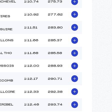
–
CHEVEL
1:10.74
275.73
–
–
1:10.92
277.62
IRES
 :
-2
 :
-2
1:11.51
283.80
SUIRE
ILLONS
1:11.66
285.37
AL THO
1:11.68
285.58
USSOIS
1:12.00
288.93
1:12.17
290.71
ECOMB
ALLOIRE
1:12.33
292.38
ERIBEL
1:12.46
293.74