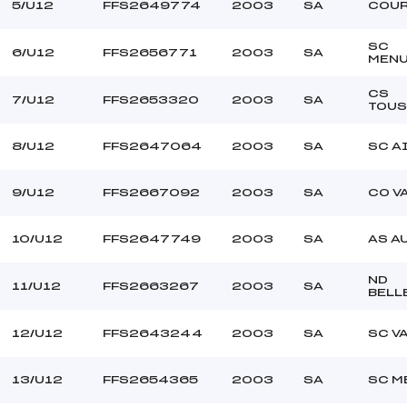
–
Ouvreurs C :
5/U12
FFS2649774
2003
SA
COUR
–
Ouvreurs D :
–
Ouvreurs E :
SC
6/U12
FFS2656771
2003
SA
MENU
beau
Température départ
dure
Température arrivée
CS
7/U12
FFS2653320
2003
SA
TOUS
255.0000
8/U12
FFS2647064
2003
SA
SC A
U12
9/U12
FFS2667092
2003
SA
CO V
10/U12
FFS2647749
2003
SA
AS A
ND
11/U12
FFS2663267
2003
SA
BELL
12/U12
FFS2643244
2003
SA
SC V
13/U12
FFS2654365
2003
SA
SC M