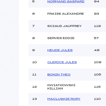
Ouvreurs C :
5
NORMAND GASPARD
94
Ouvreurs D :
Ouvreurs E :
6
FRAISE ALEXANDRE
93
Météo :
Neige :
7
SCIAUD JAUFFREY
119
Pénalité appliquée :
8
SERVES EDDIE
57
Catégorie :
9
HEUDE JULES
48
10
CLERICE JULES
108
11
BONIN THEO
105
KWIATKOWSKI
12
115
KILLIAN
13
MACLUSKIE RORY
110