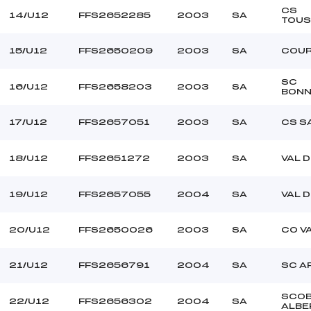
CS
14/U12
FFS2652285
2003
SA
TOUS
15/U12
FFS2650209
2003
SA
COUR
SC
16/U12
FFS2658203
2003
SA
BONN
17/U12
FFS2657051
2003
SA
CS S
18/U12
FFS2651272
2003
SA
VAL 
19/U12
FFS2657055
2004
SA
VAL 
20/U12
FFS2650026
2003
SA
CO V
21/U12
FFS2656791
2004
SA
SC A
SCO
22/U12
FFS2656302
2004
SA
ALBE