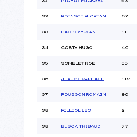
31
PICHOT MICKAEL
53
32
POINSOT FLORIAN
67
33
DAHBI KYRIAN
11
34
COSTA HUGO
40
35
SOMELET NOE
55
36
JEAUME RAPHAEL
112
37
ROUSSON ROMAIN
96
38
FILLIOL LEO
2
38
BUSCA THIBAUD
77