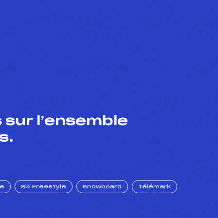
 sur l’ensemble
s.
ue
Ski Freestyle
Snowboard
Télémark