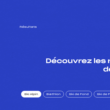
Résultats
Découvrez les 
d
Ski Alpin
Biathlon
Ski de Fond
Ski de 