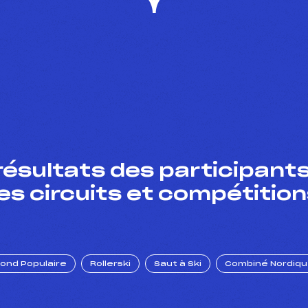
résultats des participants
es circuits et compétition
Fond Populaire
Rollerski
Saut à Ski
Combiné Nordiq