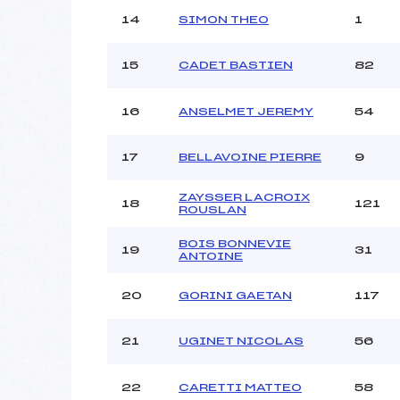
14
SIMON THEO
1
15
CADET BASTIEN
82
16
ANSELMET JEREMY
54
17
BELLAVOINE PIERRE
9
ZAYSSER LACROIX
18
121
ROUSLAN
BOIS BONNEVIE
19
31
ANTOINE
20
GORINI GAETAN
117
21
UGINET NICOLAS
56
22
CARETTI MATTEO
58