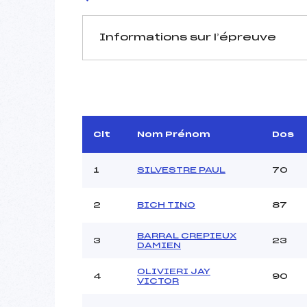
Informations sur l’épreuve
JURY DE COMPÉTITION
Délégué Technique :
Arbitre :
Assistant :
Clt
Nom Prénom
Dos
Dir. Epreuve :
VI
1
SILVESTRE PAUL
70
2
BICH TINO
87
MANCHE 1
Nombre de portes :
BARRAL CREPIEUX
3
23
DAMIEN
Heure de départ :
Traceur :
GR
OLIVIERI JAY
4
90
Ouvreurs A :
VICTOR
Ouvreurs B :