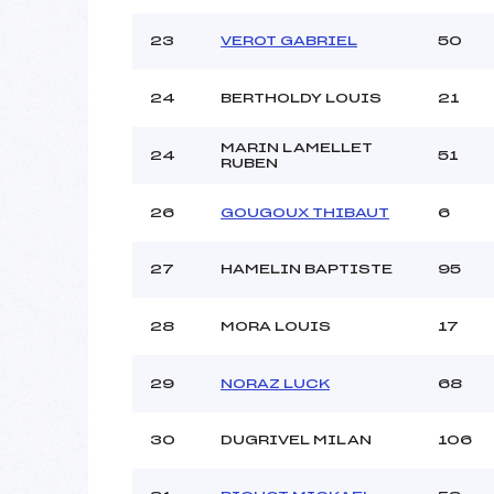
23
VEROT GABRIEL
50
24
BERTHOLDY LOUIS
21
MARIN LAMELLET
24
51
RUBEN
26
GOUGOUX THIBAUT
6
27
HAMELIN BAPTISTE
95
28
MORA LOUIS
17
29
NORAZ LUCK
68
30
DUGRIVEL MILAN
106