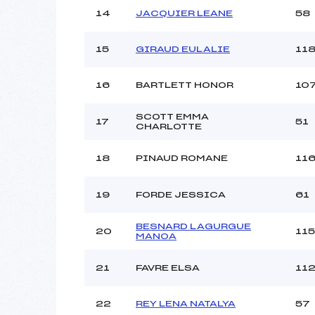
14
JACQUIER LEANE
58
15
GIRAUD EULALIE
11
16
BARTLETT HONOR
10
SCOTT EMMA
17
51
CHARLOTTE
18
PINAUD ROMANE
11
19
FORDE JESSICA
61
BESNARD LAGURGUE
20
115
MANOA
21
FAVRE ELSA
11
22
REY LENA NATALYA
57