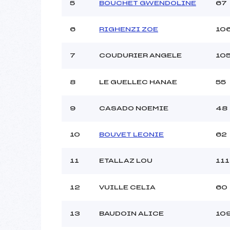
Ouvreurs C :
DUC
5
BOUCHET GWENDOLINE
67
Ouvreurs D :
Ouvreurs E :
6
RIGHENZI ZOE
10
Météo :
Neige :
7
COUDURIER ANGELE
10
8
LE GUELLEC HANAE
55
Pénalité appliquée :
Catégorie :
9
CASADO NOEMIE
48
10
BOUVET LEONIE
62
11
ETALLAZ LOU
111
12
VUILLE CELIA
60
13
BAUDOIN ALICE
10