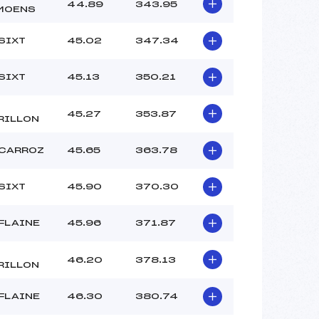
–
44.89
343.95
MOENS
–
–
SIXT
45.02
347.34
 :
3
 :
3
SIXT
45.13
350.21
45.27
353.87
RILLON
 CARROZ
45.65
363.78
SIXT
45.90
370.30
FLAINE
45.96
371.87
46.20
378.13
RILLON
FLAINE
46.30
380.74