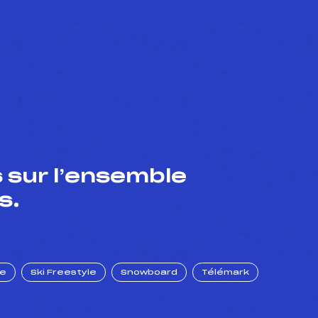
 sur l’ensemble
s.
ue
Ski Freestyle
Snowboard
Télémark