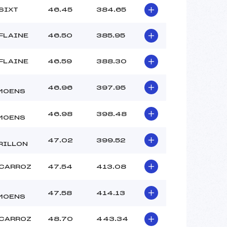
SIXT
46.45
384.65
FLAINE
46.50
385.95
FLAINE
46.59
388.30
46.96
397.95
MOENS
46.98
398.48
MOENS
47.02
399.52
RILLON
 CARROZ
47.54
413.08
47.58
414.13
MOENS
 CARROZ
48.70
443.34