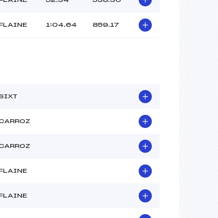
FLAINE
1:04.64
859.17
SIXT
 CARROZ
 CARROZ
FLAINE
FLAINE