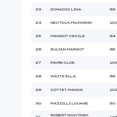
23
DONADIO LINA
59
24
NECTOUX MAIWENN
10
25
MANGOT CECILE
64
26
SULTAN MARGOT
65
27
FAVRE CLOE
10
28
WAITE ELLA
56
28
COTTET MANON
10
30
MAZZILLI LOUANE
50
ROBERT NOWTASH
31
11