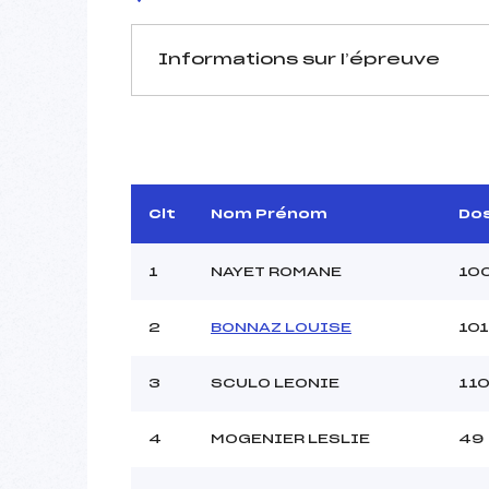
Informations sur l’épreuve
JURY DE COMPÉTITION
Délégué Technique :
R
Arbitre :
DUCHO
Assistant :
Clt
Nom Prénom
Do
Dir. Epreuve :
D
1
NAYET ROMANE
10
2
BONNAZ LOUISE
101
MANCHE 1
Nombre de portes :
3
SCULO LEONIE
11
Heure de départ :
Traceur :
PE
4
MOGENIER LESLIE
49
Ouvreurs A :
DUC
Ouvreurs B :