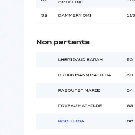
OMBELINE
32
DAMMERY OKI
11
Non partants
LHERIDAUD SARAH
52
BJORK MANN MATILDA
53
RABOUTET MARIE
54
FOVEAU MATHILDE
63
ROCH LISA
66