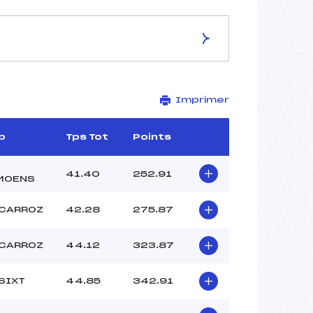
ES DE LA PISTE
Imprimer
CHARIANDE
1710
1560
b
Tps Tot
Points
150
2758/06/11
41.40
252.91
MOENS
 CARROZ
42.28
275.87
23
 CARROZ
44.12
323.87
11H45
PELLISSIER JAMES (MB)
SIXT
44.85
342.91
–
–