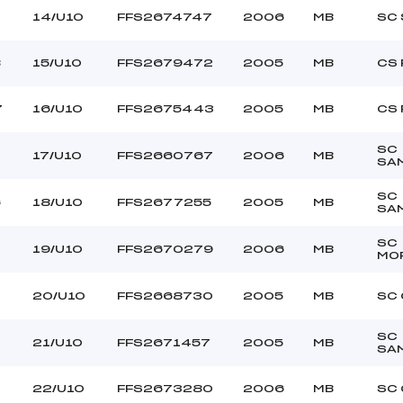
14/U10
FFS2674747
2006
MB
SC 
8
15/U10
FFS2679472
2005
MB
CS 
7
16/U10
FFS2675443
2005
MB
CS 
SC
17/U10
FFS2660767
2006
MB
SA
SC
6
18/U10
FFS2677255
2005
MB
SA
SC
19/U10
FFS2670279
2006
MB
MO
20/U10
FFS2668730
2005
MB
SC
SC
2
21/U10
FFS2671457
2005
MB
SA
22/U10
FFS2673280
2006
MB
SC