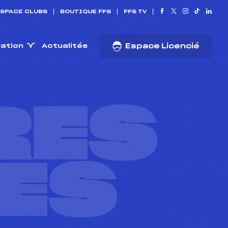
SPACE CLUBS
BOUTIQUE FFS
FFS TV
ration
Actualités
Espace Licencié
RES
ES