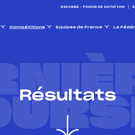
ESKISSE – FONDS DE DOTATION
E
Compétitions
Equipes de France
La Fédé
RNIÈ
Résultats
OURS