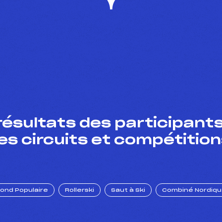
résultats des participants
es circuits et compétition
Fond Populaire
Rollerski
Saut à Ski
Combiné Nordiq