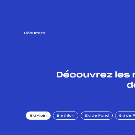
Résultats
Découvrez les 
d
Ski Alpin
Biathlon
Ski de Fond
Ski de 