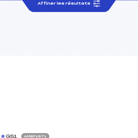
Affiner les résultats
GS1
AMBF1671