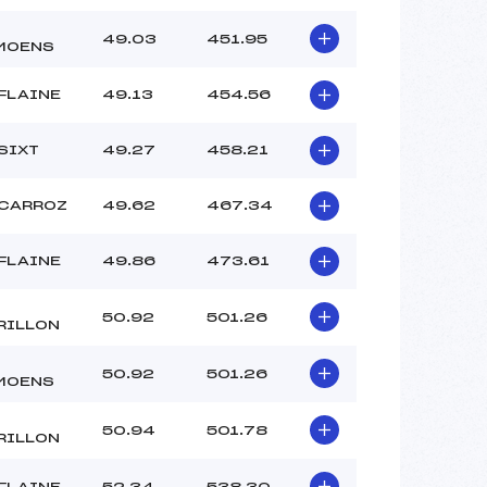
49.03
451.95
MOENS
FLAINE
49.13
454.56
SIXT
49.27
458.21
 CARROZ
49.62
467.34
FLAINE
49.86
473.61
50.92
501.26
RILLON
50.92
501.26
MOENS
50.94
501.78
RILLON
FLAINE
52.34
538.30