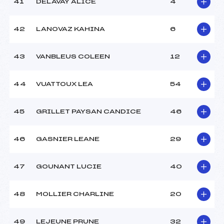
41
DELAVAY ALICE
4
42
LANOVAZ KAHINA
6
43
VANBLEUS COLEEN
12
44
VUATTOUX LEA
54
45
GRILLET PAYSAN CANDICE
46
46
GASNIER LEANE
29
47
GOUNANT LUCIE
40
48
MOLLIER CHARLINE
20
49
LEJEUNE PRUNE
32