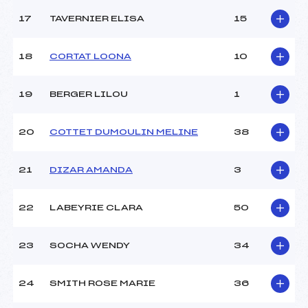
Pénalité appliquée :
255.0000
17
TAVERNIER ELISA
15
Catégorie :
U12
18
CORTAT LOONA
10
19
BERGER LILOU
1
20
COTTET DUMOULIN MELINE
38
21
DIZAR AMANDA
3
22
LABEYRIE CLARA
50
23
SOCHA WENDY
34
24
SMITH ROSE MARIE
36