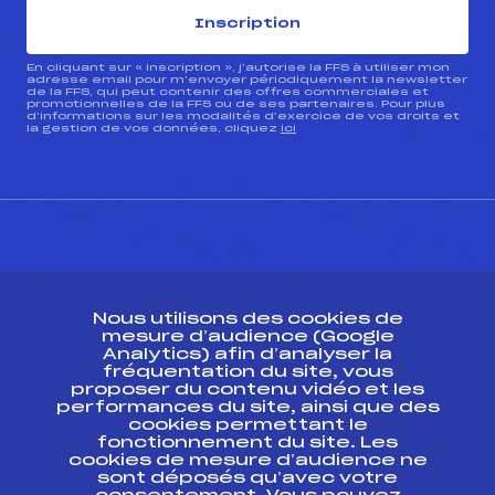
Inscription
En cliquant sur « inscription », j’autorise la FFS à utiliser mon
adresse email pour m’envoyer périodiquement la newsletter
de la FFS, qui peut contenir des offres commerciales et
promotionnelles de la FFS ou de ses partenaires. Pour plus
d’informations sur les modalités d’exercice de vos droits et
la gestion de vos données, cliquez
ici
CONTACT
Nous utilisons des cookies de
ESPACE PRESSE
mesure d’audience (Google
Analytics) afin d’analyser la
fréquentation du site, vous
Ressources
proposer du contenu vidéo et les
performances du site, ainsi que des
Pass’Neige
cookies permettant le
Projet sportif fédéral
fonctionnement du site. Les
cookies de mesure d’audience ne
Projet de performance fédéral
sont déposés qu’avec votre
Antidopage