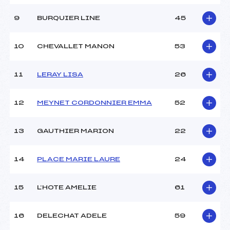
(MB)
Ouvreurs E :
–
9
BURQUIER LINE
45
Météo :
COUVERT
Neige :
DURE
10
CHEVALLET MANON
53
MANCHE 2
11
LERAY LISA
26
Nombre de portes :
40
Heure de départ :
12H30
12
MEYNET CORDONNIER EMMA
52
Traceur :
MARULLAZ ROBIN (MB)
Ouvreurs A :
LECLERCQ KILIAN (MB)
13
GAUTHIER MARION
22
Ouvreurs B :
RICHARD TED (MB)
Ouvreurs C :
VACHERON MARTIN (MB)
Ouvreurs D :
MARCHANDISE NICOLAS
14
PLACE MARIE LAURE
24
(MB)
Ouvreurs E :
–
15
L’HOTE AMELIE
61
Température départ :
–
Température arrivée :
–
16
DELECHAT ADELE
59