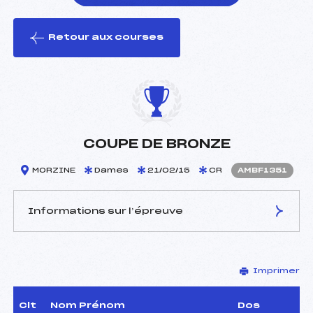
Retour aux courses
foi(s) le ski
COUPE DE BRONZE
MORZINE
Dames
21/02/15
CR
AMBF1351
Informations sur l’épreuve
JURY DE COMPÉTITION
Imprimer
Délégué Technique :
GEROLA ALAIN ()
Arbitre :
BOREL ALEXANDRE (MB)
Assistant :
–
Clt
Nom Prénom
Dos