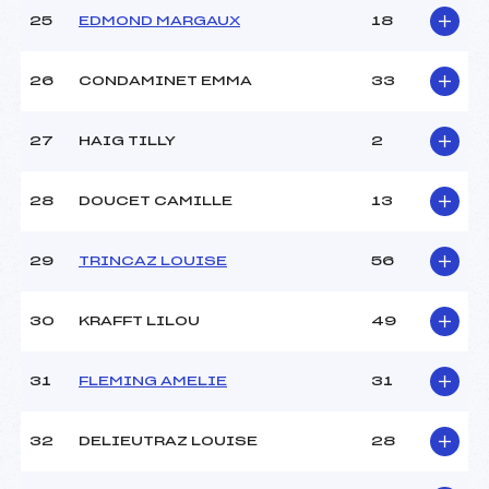
25
EDMOND MARGAUX
18
26
CONDAMINET EMMA
33
27
HAIG TILLY
2
28
DOUCET CAMILLE
13
29
TRINCAZ LOUISE
56
30
KRAFFT LILOU
49
31
FLEMING AMELIE
31
32
DELIEUTRAZ LOUISE
28