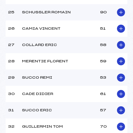
25
SCHUSSLER ROMAIN
90
26
CAMIA VINCENT
51
27
COLLARD ERIC
58
28
MERENTIE FLORENT
59
29
SUCCO REMI
53
30
CADE DIDIER
61
31
SUCCO ERIC
57
32
GUILLERMIN TOM
70