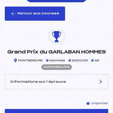
Retour aux courses
foi(s) le ski
Grand Prix du GARLABAN HOMMES
MONTGENEVRE
Hommes
23/01/05
GS
AAPM0591.FFS
Informations sur l’épreuve
JURY DE COMPÉTITION
Imprimer
Délégué Technique :
MERLIN MAURICE (AP)
Arbitre :
ISAMBERT FRANCIS (AP)