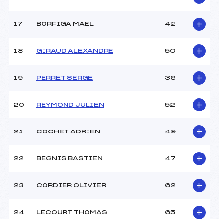
Pénalité appliquée :
93.9900
17
BORFIGA MAEL
42
Catégorie :
*
18
GIRAUD ALEXANDRE
50
19
PERRET SERGE
36
20
REYMOND JULIEN
52
21
COCHET ADRIEN
49
22
BEGNIS BASTIEN
47
23
CORDIER OLIVIER
62
24
LECOURT THOMAS
65