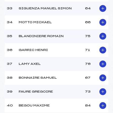
33
SIGUENZA MANUEL SIMON
64
34
MOTTO MICKAEL
66
35
BLANDINIERE ROMAIN
75
36
GARRIC HENRI
71
37
LAMY AXEL
76
38
BONNAIRE SAMUEL
67
39
FAURE GREGOIRE
73
40
BEGOU MAXIME
84