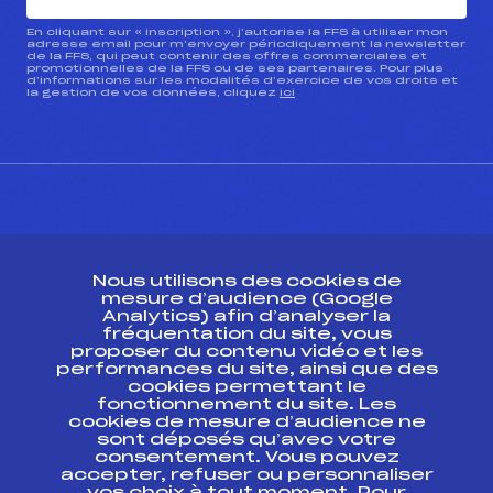
En cliquant sur « inscription », j’autorise la FFS à utiliser mon
adresse email pour m’envoyer périodiquement la newsletter
de la FFS, qui peut contenir des offres commerciales et
promotionnelles de la FFS ou de ses partenaires. Pour plus
d’informations sur les modalités d’exercice de vos droits et
la gestion de vos données, cliquez
ici
CONTACT
Nous utilisons des cookies de
ESPACE PRESSE
mesure d’audience (Google
Analytics) afin d’analyser la
fréquentation du site, vous
Ressources
proposer du contenu vidéo et les
performances du site, ainsi que des
Pass’Neige
cookies permettant le
Projet sportif fédéral
fonctionnement du site. Les
cookies de mesure d’audience ne
Projet de performance fédéral
sont déposés qu’avec votre
Antidopage
consentement. Vous pouvez
Pôle Développement, Formation, Suivi
accepter, refuser ou personnaliser
Scientifique