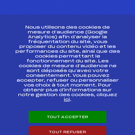
CONTACT
Nous utilisons des cookies de
ESPACE PRESSE
mesure d’audience (Google
Analytics) afin d’analyser la
fréquentation du site, vous
Ressources
proposer du contenu vidéo et les
performances du site, ainsi que des
Pass’Neige
cookies permettant le
Projet sportif fédéral
fonctionnement du site. Les
cookies de mesure d’audience ne
Projet de performance fédéral
sont déposés qu’avec votre
Antidopage
consentement. Vous pouvez
Pôle Développement, Formation, Suivi
accepter, refuser ou personnaliser
Scientifique
vos choix à tout moment. Pour
Listes ministérielles
obtenir plus d'informations sur
notre gestion des cookies, cliquez
Pôle vie de l’athlète
ici
.
Enseignement professionnel
Informatique et chronométrage
Circuits
TOUT ACCEPTER
Carrières
Développement des habiletés mentales
TOUT REFUSER