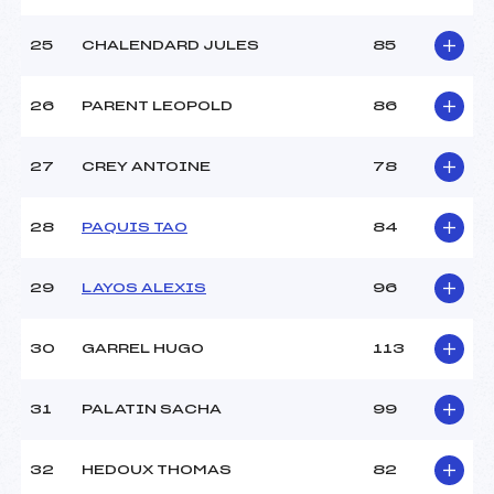
25
CHALENDARD JULES
85
26
PARENT LEOPOLD
86
27
CREY ANTOINE
78
28
PAQUIS TAO
84
29
LAYOS ALEXIS
96
30
GARREL HUGO
113
31
PALATIN SACHA
99
32
HEDOUX THOMAS
82