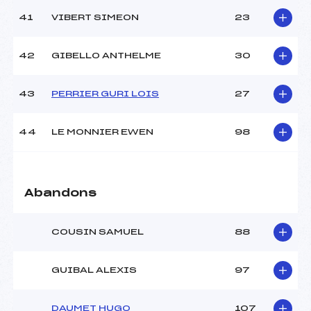
41
VIBERT SIMEON
23
42
GIBELLO ANTHELME
30
43
PERRIER GURI LOIS
27
44
LE MONNIER EWEN
98
Abandons
COUSIN SAMUEL
88
GUIBAL ALEXIS
97
DAUMET HUGO
107