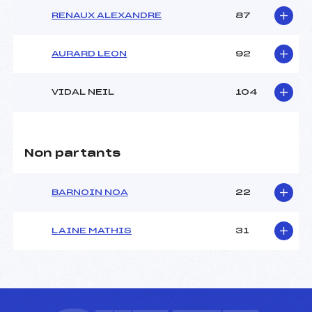
RENAUX ALEXANDRE
87
AURARD LEON
92
VIDAL NEIL
104
Non partants
BARNOIN NOA
22
LAINE MATHIS
31