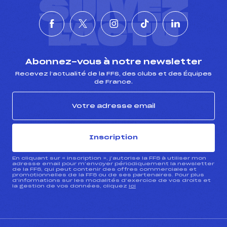
SUIVEZ
L'ACTU
Abonnez-vous à notre newsletter
Recevez l’actualité de la FFS, des clubs et des Équipes
de France.
Inscription
En cliquant sur « inscription », j’autorise la FFS à utiliser mon
adresse email pour m’envoyer périodiquement la newsletter
de la FFS, qui peut contenir des offres commerciales et
promotionnelles de la FFS ou de ses partenaires. Pour plus
d’informations sur les modalités d’exercice de vos droits et
la gestion de vos données, cliquez
ici