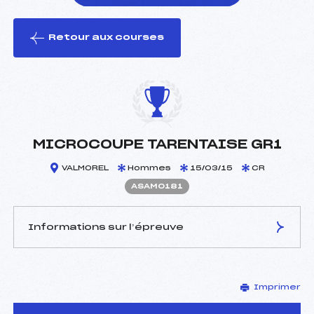
Retour aux courses
foi(s) le ski
MICROCOUPE TARENTAISE GR1
VALMOREL
Hommes
15/03/15
CR
ASAM0181
Informations sur l’épreuve
JURY DE COMPÉTITION
Imprimer
Délégué Technique :
ROME MATTHIEU (SA)
Arbitre :
JUGAND STEPHANE (SA)