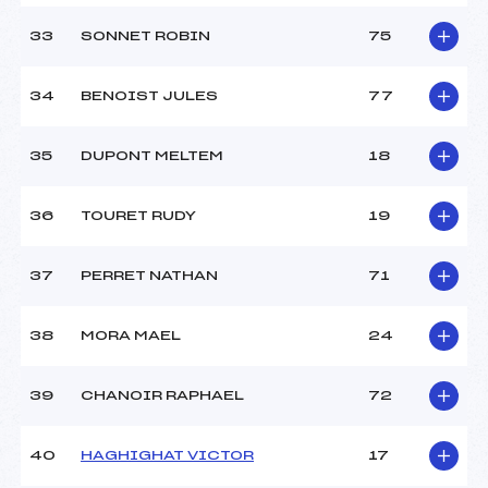
33
SONNET ROBIN
75
34
BENOIST JULES
77
35
DUPONT MELTEM
18
36
TOURET RUDY
19
37
PERRET NATHAN
71
38
MORA MAEL
24
39
CHANOIR RAPHAEL
72
40
HAGHIGHAT VICTOR
17