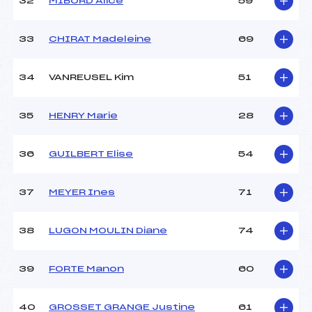
32
MIBORD Alice
59
33
CHIRAT Madeleine
69
34
VANREUSEL Kim
51
35
HENRY Marie
28
36
GUILBERT Elise
54
37
MEYER Ines
71
38
LUGON MOULIN Diane
74
39
FORTE Manon
60
40
GROSSET GRANGE Justine
61