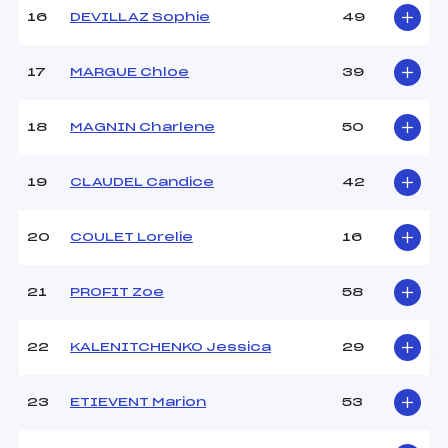
16
DEVILLAZ Sophie
49
Pénalité appliquée :
19.3600
17
MARGUE Chloe
39
Catégorie :
*
18
MAGNIN Charlene
50
19
CLAUDEL Candice
42
20
COULET Lorelie
16
21
PROFIT Zoe
58
22
KALENITCHENKO Jessica
29
23
ETIEVENT Marion
53