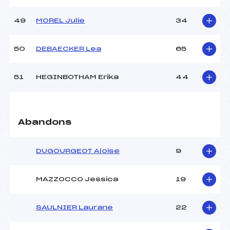
49
MOREL Julie
34
50
DEBAECKER Lea
65
51
HEGINBOTHAM Erika
44
Abandons
DUGOURGEOT Aloise
9
MAZZOCCO Jessica
19
SAULNIER Laurane
22