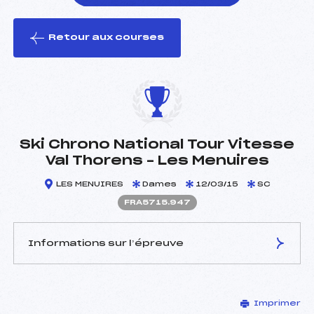
Retour aux courses
foi(s) le ski
Ski Chrono National Tour Vitesse
Val Thorens – Les Menuires
LES MENUIRES
Dames
12/03/15
SC
FRA5715.947
Informations sur l’épreuve
JURY DE COMPÉTITION
Imprimer
Délégué Technique :
SELMA JULI (SPA)