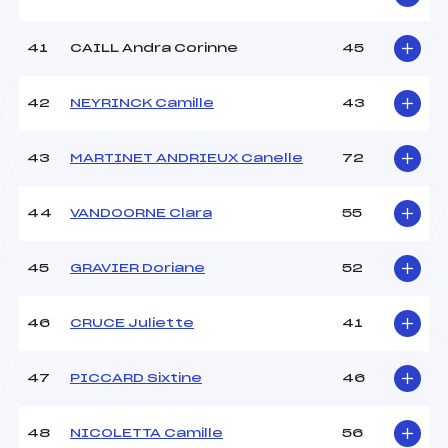
41
CAILL Andra Corinne
45
42
NEYRINCK Camille
43
43
MARTINET ANDRIEUX Canelle
72
44
VANDOORNE Clara
55
45
GRAVIER Doriane
52
46
CRUCE Juliette
41
47
PICCARD Sixtine
46
48
NICOLETTA Camille
56