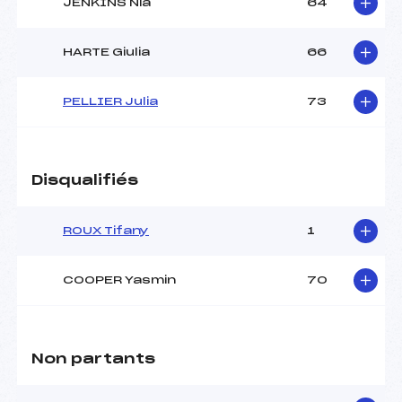
JENKINS Nia
64
HARTE Giulia
66
PELLIER Julia
73
Disqualifiés
ROUX Tifany
1
COOPER Yasmin
70
Non partants