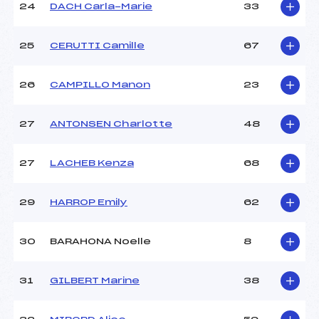
24
DACH Carla-Marie
33
25
CERUTTI Camille
67
26
CAMPILLO Manon
23
27
ANTONSEN Charlotte
48
27
LACHEB Kenza
68
29
HARROP Emily
62
30
BARAHONA Noelle
8
31
GILBERT Marine
38