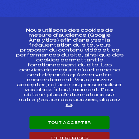
CONTACT
Nous utilisons des cookies de
ESPACE PRESSE
mesure d’audience (Google
Analytics) afin d’analyser la
fréquentation du site, vous
Ressources
proposer du contenu vidéo et les
performances du site, ainsi que des
Pass’Neige
cookies permettant le
Projet sportif fédéral
fonctionnement du site. Les
cookies de mesure d’audience ne
Projet de performance fédéral
sont déposés qu’avec votre
Antidopage
consentement. Vous pouvez
Pôle Développement, Formation, Suivi
accepter, refuser ou personnaliser
Scientifique
vos choix à tout moment. Pour
Listes ministérielles
obtenir plus d'informations sur
notre gestion des cookies, cliquez
Pôle vie de l’athlète
ici
.
Enseignement professionnel
Informatique et chronométrage
Circuits
TOUT ACCEPTER
Carrières
Développement des habiletés mentales
TOUT REFUSER