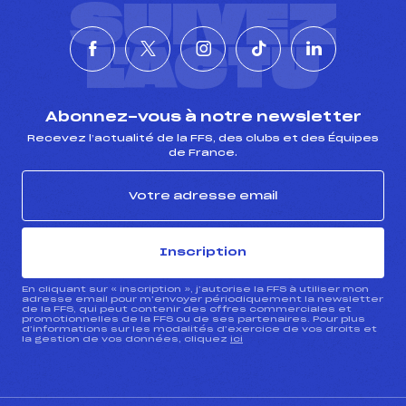
SUIVEZ
L'ACTU
Abonnez-vous à notre newsletter
Recevez l’actualité de la FFS, des clubs et des Équipes
de France.
Inscription
En cliquant sur « inscription », j’autorise la FFS à utiliser mon
adresse email pour m’envoyer périodiquement la newsletter
de la FFS, qui peut contenir des offres commerciales et
promotionnelles de la FFS ou de ses partenaires. Pour plus
d’informations sur les modalités d’exercice de vos droits et
la gestion de vos données, cliquez
ici