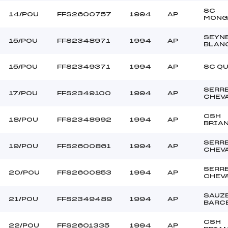
SC
14/POU
FFS2600757
1994
AP
MONG
SEYN
15/POU
FFS2348971
1994
AP
BLAN
15/POU
FFS2349371
1994
AP
SC Q
SERR
17/POU
FFS2349100
1994
AP
CHEV
CSH
18/POU
FFS2348992
1994
AP
BRIA
SERR
19/POU
FFS2600861
1994
AP
CHEV
SERR
20/POU
FFS2600853
1994
AP
CHEV
SAUZ
21/POU
FFS2349489
1994
AP
BARC
CSH
22/POU
FFS2601335
1994
AP