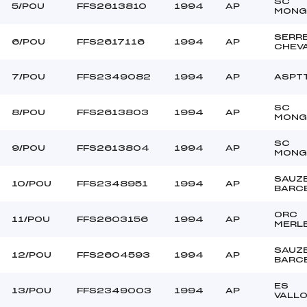
TONDA ROMAIN (AP)
Ouvreurs C :
SC
5/POU
FFS2613810
1994
AP
MONG
LUB DES SPORTS (SA)
Ouvreurs D :
LUB DES SPORTS (SA)
Ouvreurs E :
SERR
6/POU
FFS2617116
1994
AP
CHEV
VENT VIOLENT
Température départ
DURE
Température arrivée
7/POU
FFS2349082
1994
AP
ASPT
SC
247.5100
8/POU
FFS2613803
1994
AP
MONG
POU
SC
9/POU
FFS2613804
1994
AP
MONG
SAUZ
10/POU
FFS2348951
1994
AP
BARC
ORC
11/POU
FFS2603156
1994
AP
MERL
SAUZ
12/POU
FFS2604593
1994
AP
BARC
ES
13/POU
FFS2349003
1994
AP
VALL