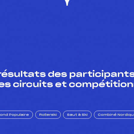
résultats des participants
es circuits et compétition
Fond Populaire
Rollerski
Saut à Ski
Combiné Nordiq