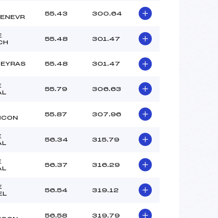
55.43
300.64
ENEVR
E
55.48
301.47
CH
UEYRAS
55.48
301.47
E
55.79
306.63
AL
55.87
307.96
NCON
E
56.34
315.79
AL
E
56.37
316.29
AL
E
56.54
319.12
EL
56.58
319.79