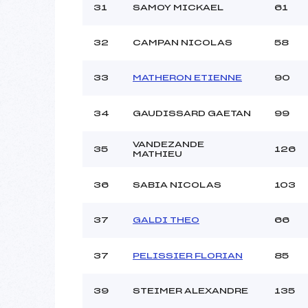
31
SAMOY MICKAEL
61
32
CAMPAN NICOLAS
58
33
MATHERON ETIENNE
90
34
GAUDISSARD GAETAN
99
VANDEZANDE
35
126
MATHIEU
36
SABIA NICOLAS
103
37
GALDI THEO
66
37
PELISSIER FLORIAN
85
39
STEIMER ALEXANDRE
135