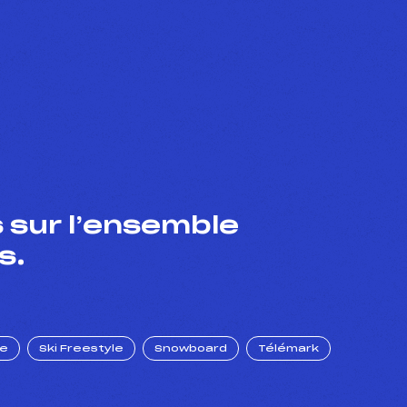
 sur l’ensemble
s.
ue
Ski Freestyle
Snowboard
Télémark