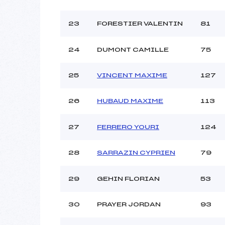
23
FORESTIER VALENTIN
81
24
DUMONT CAMILLE
75
25
VINCENT MAXIME
127
26
HUBAUD MAXIME
113
27
FERRERO YOURI
124
28
SARRAZIN CYPRIEN
79
29
GEHIN FLORIAN
53
30
PRAYER JORDAN
93