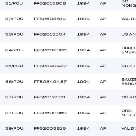
SC
31/POU
FFS2613808
1994
AP
MONG
32/POU
FFS2603814
1994
AP
VAL D
33/POU
FFS2613504
1994
AP
US A
ORRE
34/POU
FFS2602326
1994
AP
EMBR
35/POU
FFS2349482
1994
AP
SC ST
SAUZ
36/POU
FFS2349437
1994
AP
BARC
37/POU
FFS2319183
1994
AP
CS R
ORC
37/POU
FFS2602869
1994
AP
MERL
39/POU
FFS2603816
1994
AP
VAL D