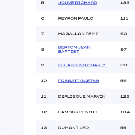
Ouvreurs C :
5
JOUVE RICHARD
133
Ouvreurs D :
C
Ouvreurs E :
C
6
PEYRON PAULO
111
Météo :
Neige :
7
MAGALLON REMI
60
BERTON JEAN
Pénalité appliquée :
8
97
BAPTIST
Catégorie :
9
GILARDINO CHARLY
80
10
FOSSATI GAETAN
56
11
DEFLISQUE MARVIN
123
12
LAMOUR BENOIT
134
13
DUMONT LEO
55