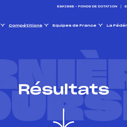
ESKISSE – FONDS DE DOTATION
E
Compétitions
Equipes de France
La Fédé
RNIÈ
Résultats
OURS