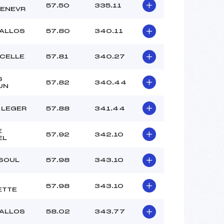
57.50
335.11
ENEVR
’ALLOS
57.80
340.11
NCELLE
57.81
340.27
S
57.82
340.44
UN
 LEGER
57.88
341.44
E
57.92
342.10
EL
ISOUL
57.98
343.10
57.98
343.10
ETTE
’ALLOS
58.02
343.77