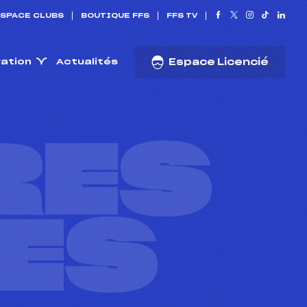
SPACE CLUBS
BOUTIQUE FFS
FFS TV
ration
Actualités
Espace Licencié
RES
ES