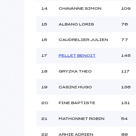
14
CHAVANNE SIMON
109
15
ALBANO LORIS
76
15
CAUDRELIER JULIEN
77
17
PELLET BENOIT
145
18
GRYZKA THEO
117
19
CASINI HUGO
136
20
FINE BAPTISTE
131
21
MATHONNET ROBIN
54
22
ARHIE ADRIEN
89