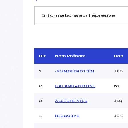
Informations sur l’épreuve
JURY DE COMPÉTITION
Délégué Technique :
Arbitre :
Assistant :
Clt
Nom Prénom
Dos
Dir. Epreuve :
PIC
1
JOIN SEBASTIEN
125
2
GALAND ANTOINE
51
MANCHE 1
Nombre de portes :
3
ALLEGRE NILS
119
Heure de départ :
Traceur :
DAO 
Ouvreurs A :
4
RICOU IVO
104
Ouvreurs B :