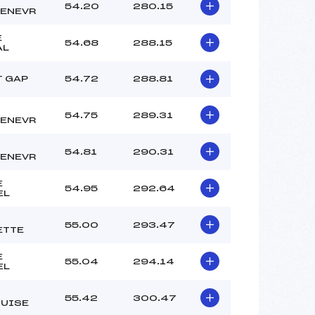
DEVILLE CEDRIC (SA)
54.20
280.15
ENEVR
CLUB DES SPORTS (SA)
CLUB DES SPORTS (SA)
E
54.68
288.15
AL
 :
-5
 :
-5
T GAP
54.72
288.81
54.75
289.31
ENEVR
54.81
290.31
ENEVR
E
54.95
292.64
EL
55.00
293.47
ETTE
E
55.04
294.14
EL
55.42
300.47
OUISE