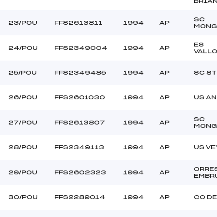
BRIA
SC
23/POU
FFS2613811
1994
AP
MONG
ES
24/POU
FFS2349004
1994
AP
VALL
25/POU
FFS2349485
1994
AP
SC ST
26/POU
FFS2601030
1994
AP
US A
SC
27/POU
FFS2613807
1994
AP
MONG
28/POU
FFS2349113
1994
AP
US V
ORRE
29/POU
FFS2602323
1994
AP
EMBR
30/POU
FFS2289014
1994
AP
CO D