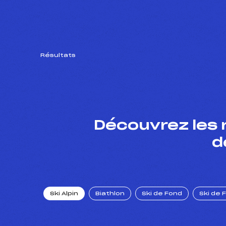
Résultats
Découvrez les 
d
Ski Alpin
Biathlon
Ski de Fond
Ski de 