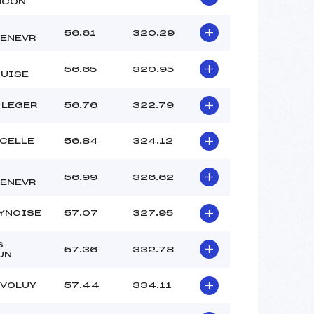
NCON
56.61
320.29
ENEVR
56.65
320.95
OUISE
 LEGER
56.76
322.79
NCELLE
56.84
324.12
56.99
326.62
ENEVR
EYNOISE
57.07
327.95
S
57.36
332.78
UN
EVOLUY
57.44
334.11