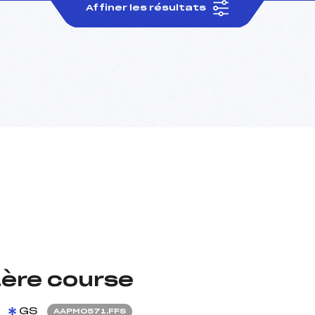
Affiner les résultats
ère course
GS
AAPM0571.FFS