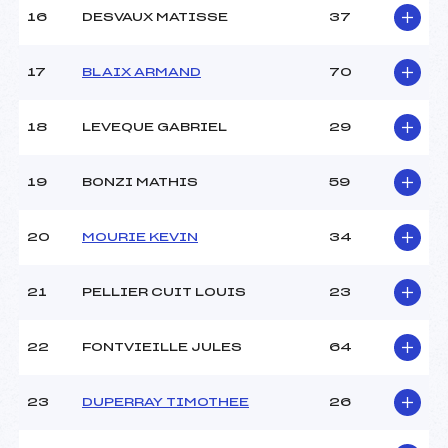
Température départ :
-1
16
DESVAUX MATISSE
37
Température arrivée :
2
17
BLAIX ARMAND
70
Pénalité appliquée :
202.4800
Catégorie :
U12+U14
18
LEVEQUE GABRIEL
29
19
BONZI MATHIS
59
20
MOURIE KEVIN
34
21
PELLIER CUIT LOUIS
23
22
FONTVIEILLE JULES
64
23
DUPERRAY TIMOTHEE
26