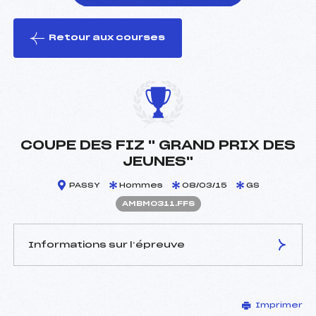
Retour aux courses
foi(s) le ski
COUPE DES FIZ " GRAND PRIX DES
JEUNES"
PASSY
Hommes
08/03/15
GS
AMBM0311.FFS
Informations sur l’épreuve
JURY DE COMPÉTITION
Imprimer
Délégué Technique :
DESCOMBES ADRIEN (MB)