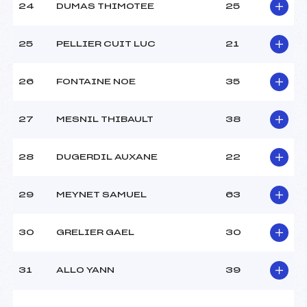
24
DUMAS THIMOTEE
25
25
PELLIER CUIT LUC
21
26
FONTAINE NOE
35
27
MESNIL THIBAULT
38
28
DUGERDIL AUXANE
22
29
MEYNET SAMUEL
63
30
GRELIER GAEL
30
31
ALLO YANN
39