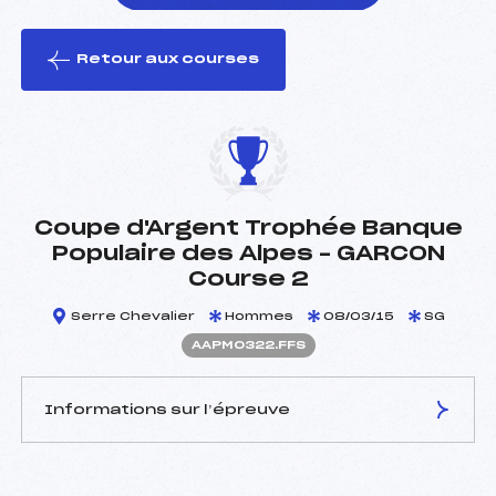
Retour aux courses
foi(s) le ski
Coupe d'Argent Trophée Banque
Populaire des Alpes – GARCON
Course 2
Serre Chevalier
Hommes
08/03/15
SG
AAPM0322.FFS
Informations sur l’épreuve
JURY DE COMPÉTITION