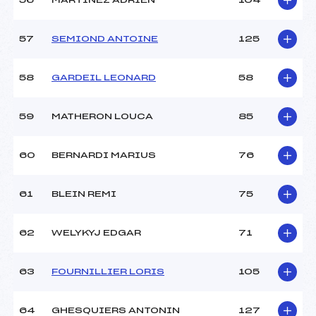
56
MARTINEZ ADRIEN
104
57
SEMIOND ANTOINE
125
58
GARDEIL LEONARD
58
59
MATHERON LOUCA
85
60
BERNARDI MARIUS
76
61
BLEIN REMI
75
62
WELYKYJ EDGAR
71
63
FOURNILLIER LORIS
105
64
GHESQUIERS ANTONIN
127