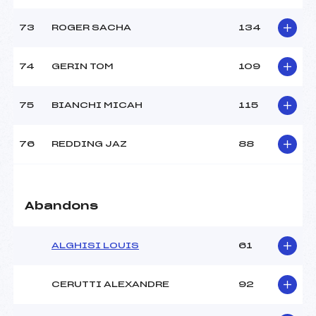
73
ROGER SACHA
134
74
GERIN TOM
109
75
BIANCHI MICAH
115
76
REDDING JAZ
88
Abandons
ALGHISI LOUIS
61
CERUTTI ALEXANDRE
92