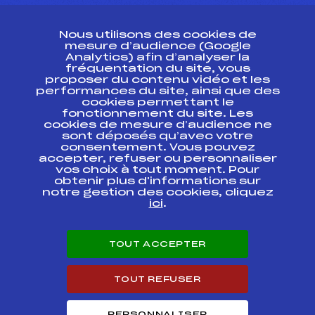
CONTACT
Nous utilisons des cookies de
ESPACE PRESSE
mesure d’audience (Google
Analytics) afin d’analyser la
fréquentation du site, vous
Ressources
proposer du contenu vidéo et les
performances du site, ainsi que des
Pass’Neige
cookies permettant le
Projet sportif fédéral
fonctionnement du site. Les
cookies de mesure d’audience ne
Projet de performance fédéral
sont déposés qu’avec votre
Antidopage
consentement. Vous pouvez
Pôle Développement, Formation, Suivi
accepter, refuser ou personnaliser
Scientifique
vos choix à tout moment. Pour
Listes ministérielles
obtenir plus d'informations sur
notre gestion des cookies, cliquez
Pôle vie de l’athlète
ici
.
Enseignement professionnel
Informatique et chronométrage
Circuits
TOUT ACCEPTER
Carrières
Développement des habiletés mentales
TOUT REFUSER
PERSONNALISER