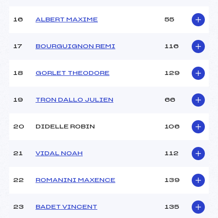
Température arrivée :
–
16
ALBERT MAXIME
55
Pénalité appliquée :
192.9500
17
BOURGUIGNON REMI
116
Catégorie :
U14
18
GORLET THEODORE
129
19
TRON DALLO JULIEN
66
20
DIDELLE ROBIN
106
21
VIDAL NOAH
112
22
ROMANINI MAXENCE
139
23
BADET VINCENT
135