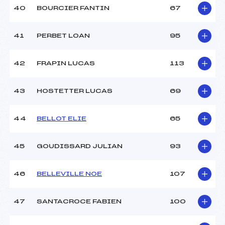
40
BOURCIER FANTIN
67
41
PERBET LOAN
95
42
FRAPIN LUCAS
113
43
HOSTETTER LUCAS
69
44
BELLOT ELIE
65
45
GOUDISSARD JULIAN
93
46
BELLEVILLE NOE
107
47
SANTACROCE FABIEN
100