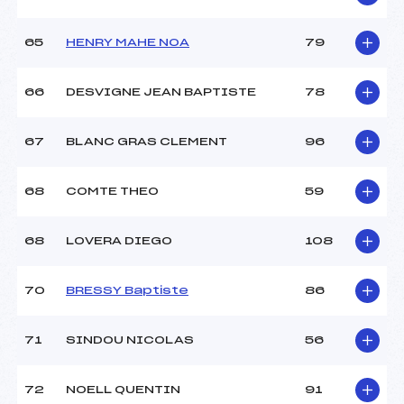
65
HENRY MAHE NOA
79
66
DESVIGNE JEAN BAPTISTE
78
67
BLANC GRAS CLEMENT
96
68
COMTE THEO
59
68
LOVERA DIEGO
108
70
BRESSY Baptiste
86
71
SINDOU NICOLAS
56
72
NOELL QUENTIN
91