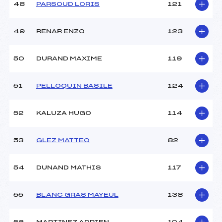
48
PARSOUD LORIS
121
49
RENAR ENZO
123
50
DURAND MAXIME
119
51
PELLOQUIN BASILE
124
52
KALUZA HUGO
114
53
GLEZ MATTEO
82
54
DUNAND MATHIS
117
55
BLANC GRAS MAYEUL
138