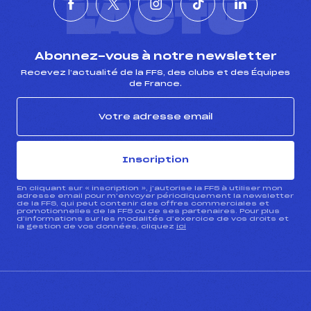
L'ACTU
Abonnez-vous à notre newsletter
Recevez l’actualité de la FFS, des clubs et des Équipes
de France.
Inscription
En cliquant sur « inscription », j’autorise la FFS à utiliser mon
adresse email pour m’envoyer périodiquement la newsletter
de la FFS, qui peut contenir des offres commerciales et
promotionnelles de la FFS ou de ses partenaires. Pour plus
d’informations sur les modalités d’exercice de vos droits et
la gestion de vos données, cliquez
ici