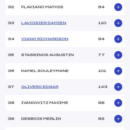
32
FLAVIANO MATHIS
64
33
LAVOISIER DAMIEN
110
34
VIANO RICHARDSON
94
35
STASSINOS AUGUSTIN
77
36
KAMEL SOULEYMANE
101
37
OLIVERO EDGAR
143
38
IVANOWITZ MAXIME
98
39
DESBOIS MERLIN
63