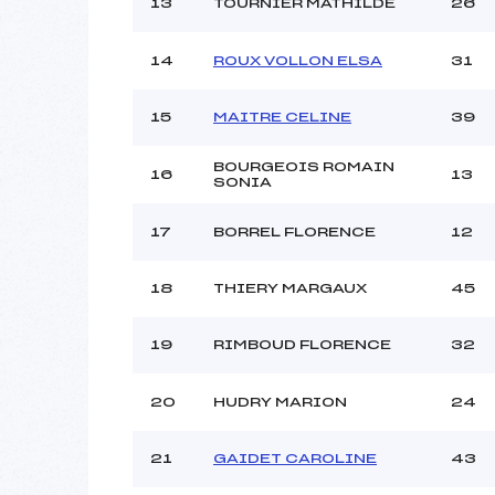
13
TOURNIER MATHILDE
26
14
ROUX VOLLON ELSA
31
15
MAITRE CELINE
39
BOURGEOIS ROMAIN
16
13
SONIA
17
BORREL FLORENCE
12
18
THIERY MARGAUX
45
19
RIMBOUD FLORENCE
32
20
HUDRY MARION
24
21
GAIDET CAROLINE
43