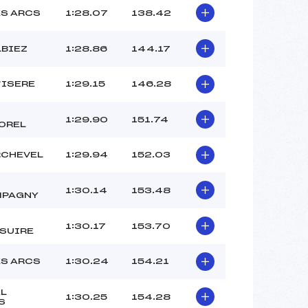
ES ARCS
1:28.07
138.42
LBIEZ
1:28.86
144.17
’ISERE
1:29.15
146.28
1:29.90
151.74
OREL
CHEVEL
1:29.94
152.03
1:30.14
153.48
MPAGNY
1:30.17
153.70
SUIRE
ES ARCS
1:30.24
154.21
AL
1:30.25
154.28
S