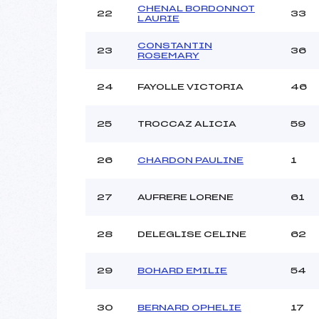
CHENAL BORDONNOT
22
33
LAURIE
CONSTANTIN
23
36
ROSEMARY
24
FAYOLLE VICTORIA
46
25
TROCCAZ ALICIA
59
26
CHARDON PAULINE
1
27
AUFRERE LORENE
61
28
DELEGLISE CELINE
62
29
BOHARD EMILIE
54
30
BERNARD OPHELIE
17