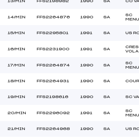
13/MIN
FFS2198982
1990
SA
CO V
SC
14/MIN
FFS2264876
1990
SA
MENU
15/MIN
FFS2295801
1991
SA
US R
CRES
16/MIN
FFS2231900
1991
SA
VOLA
SC
17/MIN
FFS2264874
1990
SA
MENU
18/MIN
FFS2264931
1990
SA
COUR
19/MIN
FFS2198616
1990
SA
SC VA
SC
20/MIN
FFS2296092
1991
SA
MENU
21/MIN
FFS2264968
1990
SA
US R