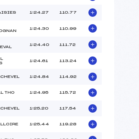
DONCHE JEAN MICHEL (SA)
NAVILLOD MATHIEU (SA)
AISIES
1:24.27
110.77
DEVILLE CEDRIC (SA)
CLUB DES SPORTS (SA)
1:24.30
110.99
OGNAN
CLUB DES SPORTS (SA)
 :
-1
1:24.40
111.72
 :
-2
EVAL
AL
1:24.61
113.24
S
CHEVEL
1:24.84
114.92
AL THO
1:24.95
115.72
CHEVEL
1:25.20
117.54
ALLOIRE
1:25.44
119.28