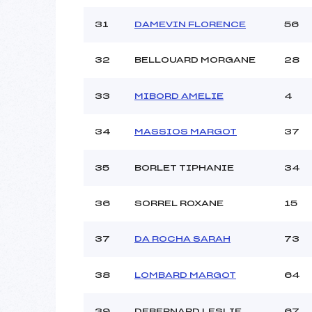
31
DAMEVIN FLORENCE
56
32
BELLOUARD MORGANE
28
33
MIBORD AMELIE
4
34
MASSIOS MARGOT
37
35
BORLET TIPHANIE
34
36
SORREL ROXANE
15
37
DA ROCHA SARAH
73
38
LOMBARD MARGOT
64
39
DEBERNARD LESLIE
67