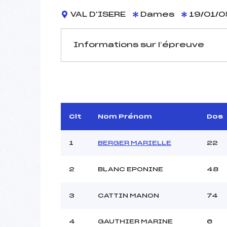
VAL D'ISERE
Dames
19/01/0
Informations sur l’épreuve
JURY DE COMPÉTITION
Délégué Technique :
Arbitre :
Assistant :
Clt
Nom Prénom
Dos
Dir. Epreuve :
BO
1
BERGER MARIELLE
22
2
BLANC EPONINE
48
MANCHE 1
Nombre de portes :
3
CATTIN MANON
74
Heure de départ :
Traceur :
4
GAUTHIER MARINE
6
Ouvreurs A :
DONCH