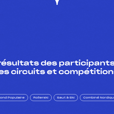
résultats des participants
es circuits et compétition
Fond Populaire
Rollerski
Saut à Ski
Combiné Nordiq