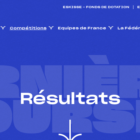
ESKISSE – FONDS DE DOTATION
E
Compétitions
Equipes de France
La Fédé
RNIÈ
Résultats
OURS