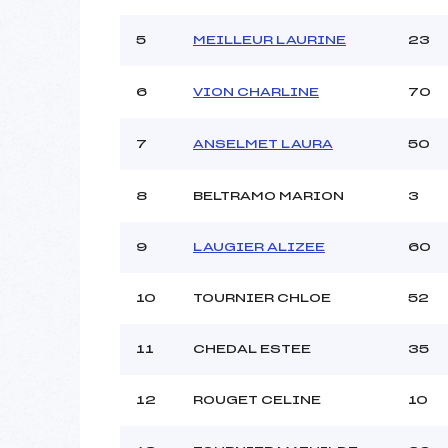
Ouvreurs B :
NA
Ouvreurs C :
5
MEILLEUR LAURINE
23
Ouvreurs D :
C
Ouvreurs E :
C
6
VION CHARLINE
70
Météo :
Neige :
7
ANSELMET LAURA
50
8
BELTRAMO MARION
3
Pénalité appliquée :
Catégorie :
9
LAUGIER ALIZEE
60
10
TOURNIER CHLOE
52
11
CHEDAL ESTEE
35
12
ROUGET CELINE
10