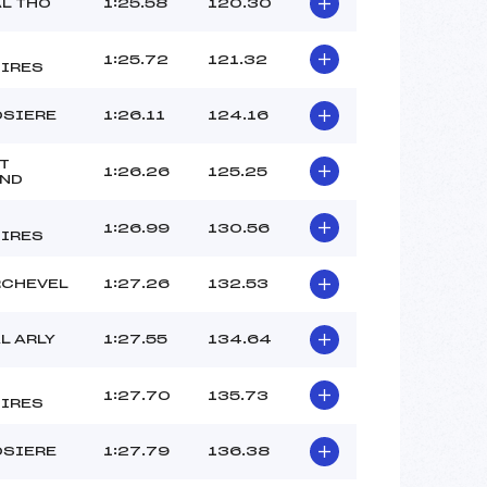
AL THO
1:25.58
120.30
1:25.72
121.32
IRES
OSIERE
1:26.11
124.16
T
1:26.26
125.25
ND
1:26.99
130.56
IRES
CHEVEL
1:27.26
132.53
L ARLY
1:27.55
134.64
1:27.70
135.73
IRES
OSIERE
1:27.79
136.38