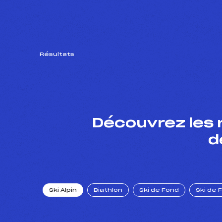
Résultats
Découvrez les 
d
Ski Alpin
Biathlon
Ski de Fond
Ski de 