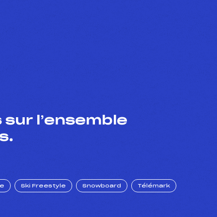
 sur l’ensemble
s.
ue
Ski Freestyle
Snowboard
Télémark