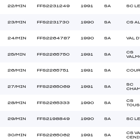
22/MIN
FFS2231249
1991
SA
SC L
23/MIN
FFS2231730
1990
SA
CS A
24/MIN
FFS2264787
1990
SA
VAL D
CS
25/MIN
FFS2265750
1991
SA
VALM
26/MIN
FFS2265751
1991
SA
COUR
SC
27/MIN
FFS2265069
1991
SA
CHA
CS
28/MIN
FFS2265333
1990
SA
TOUS
29/MIN
FFS2198849
1990
SA
SC L
CS V
30/MIN
FFS2265062
1991
SA
CENI