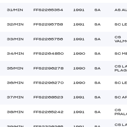
31/MIN
FFS2265354
1991
SA
AS A
32/MIN
FFS2295758
1991
SA
SC L
CS
33/MIN
FFS2265756
1991
SA
VALM
34/MIN
FFS2264850
1990
SA
SC M
CS L
35/MIN
FFS2296278
1990
SA
PLAG
36/MIN
FFS2296270
1990
SA
SC L
37/MIN
FFS2268523
1991
SA
SC A
CS
38/MIN
FFS2265242
1991
SA
PRAL
CS L
39/MIN
FFS2326265
1991
SA