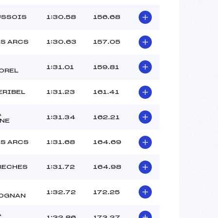
USSOIS
1:30.58
156.68
ES ARCS
1:30.63
157.05
1:31.01
159.81
OREL
ERIBEL
1:31.23
161.41
A
1:31.34
162.21
NE
ES ARCS
1:31.68
164.69
RECHES
1:31.72
164.98
1:32.72
172.25
OGNAN
A
1:32.86
173.27