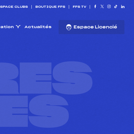
SPACE CLUBS
BOUTIQUE FFS
FFS TV
ration
Actualités
Espace Licencié
RES
ES