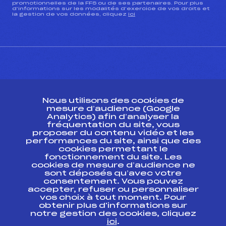
promotionnelles de la FFS ou de ses partenaires. Pour plus
d’informations sur les modalités d’exercice de vos droits et
la gestion de vos données, cliquez
ici
CONTACT
Nous utilisons des cookies de
ESPACE PRESSE
mesure d’audience (Google
Analytics) afin d’analyser la
fréquentation du site, vous
Ressources
proposer du contenu vidéo et les
performances du site, ainsi que des
Pass’Neige
cookies permettant le
Projet sportif fédéral
fonctionnement du site. Les
cookies de mesure d’audience ne
Projet de performance fédéral
sont déposés qu’avec votre
Antidopage
consentement. Vous pouvez
Pôle Développement, Formation, Suivi
accepter, refuser ou personnaliser
Scientifique
vos choix à tout moment. Pour
Listes ministérielles
obtenir plus d'informations sur
notre gestion des cookies, cliquez
Pôle vie de l’athlète
ici
.