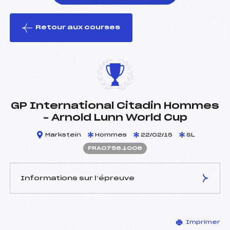
Retour aux courses
foi(s) le ski
GP International Citadin Hommes
– Arnold Lunn World Cup
Markstein
Hommes
22/02/15
SL
FRA0756.1006
Informations sur l’épreuve
JURY DE COMPÉTITION
Imprimer
Délégué Technique :
KOENIG DANIEL (FRA)