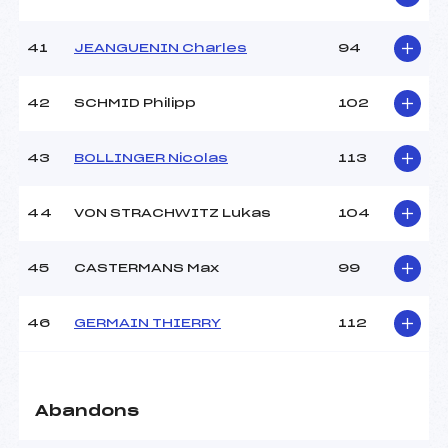
41
JEANGUENIN Charles
94
42
SCHMID Philipp
102
43
BOLLINGER Nicolas
113
44
VON STRACHWITZ Lukas
104
45
CASTERMANS Max
99
46
GERMAIN THIERRY
112
Abandons