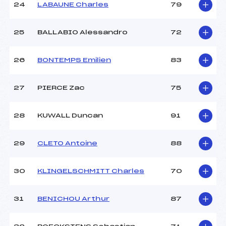
24
LABAUNE Charles
79
25
BALLABIO Alessandro
72
26
BONTEMPS Emilien
83
27
PIERCE Zac
75
28
KUWALL Duncan
91
29
CLETO Antoine
88
30
KLINGELSCHMITT Charles
70
31
BENICHOU Arthur
87