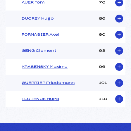
AUER Tom
76
DUCREY Hugo
86
FORNASIER Axel
90
GENG Clement
93
KRASENSKY Maxime
96
GUERRIER Friedemann
101
FLORENCE Hugo
110