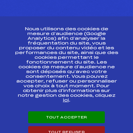
CONTACT
Nous utilisons des cookies de
ESPACE PRESSE
mesure d’audience (Google
Analytics) afin d’analyser la
fréquentation du site, vous
Ressources
proposer du contenu vidéo et les
performances du site, ainsi que des
Pass’Neige
cookies permettant le
Projet sportif fédéral
fonctionnement du site. Les
cookies de mesure d’audience ne
Projet de performance fédéral
sont déposés qu’avec votre
Antidopage
consentement. Vous pouvez
Pôle Développement, Formation, Suivi
accepter, refuser ou personnaliser
Scientifique
vos choix à tout moment. Pour
Listes ministérielles
obtenir plus d'informations sur
notre gestion des cookies, cliquez
Pôle vie de l’athlète
ici
.
Enseignement professionnel
Informatique et chronométrage
Circuits
TOUT ACCEPTER
Carrières
Développement des habiletés mentales
TOUT REFUSER