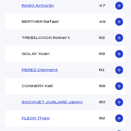
RASO Antonin
47
BERTHER Rafael
49
TREBILCOCK Robert
52
GOLAY Yoan
59
PEREZ Clement
61
CONNERY Kali
68
SOCQUET JUGLARD Jacky
80
FLECK Theo
82