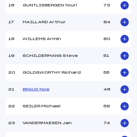
16
GUNTLISBERGEN Youri
73
Pénalité appliquée :
57.4100
17
MAILLARD Arthur
84
Catégorie :
*
18
WILLEMS Armin
60
19
SCHILDERMANS Steve
51
20
GOLDSWORTHY Richard
55
21
BRAUD Noe
46
22
SEILER Michael
58
23
VANDERMAESEN Jan
74