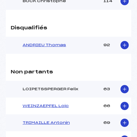
BOCK Christophe
114
Disqualifiés
ANDRIEU Thomas
92
Non partants
LOIPETSSPERGER Felix
63
WEINZAEPFEL Loic
66
TRIMAILLE Antonin
69