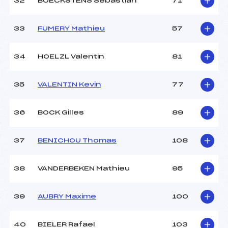
32
BOECKSTENS Sebastian
71
33
FUMERY Mathieu
57
34
HOELZL Valentin
81
35
VALENTIN Kevin
77
36
BOCK Gilles
89
37
BENICHOU Thomas
108
38
VANDERBEKEN Mathieu
95
39
AUBRY Maxime
100
40
BIELER Rafael
103