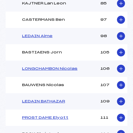
KAJTNER Lan Leon
85
CASTERMANS Ben
97
LEDAIN Aime
98
BASTIAENS Jorn
105
LONGCHAMBON Nicolas
106
BAUWENS Nicolas
107
LEDAIN BATHAZAR
109
PROST DAME Elyott
111