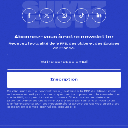
SUIVEZ
L'ACTU
Abonnez-vous à notre newsletter
Recevez l’actualité de la FFS, des clubs et des Équipes
de France.
Inscription
En cliquant sur « inscription », j’autorise la FFS à utiliser mon
adresse email pour m’envoyer périodiquement la newsletter
de la FFS, qui peut contenir des offres commerciales et
promotionnelles de la FFS ou de ses partenaires. Pour plus
d’informations sur les modalités d’exercice de vos droits et
la gestion de vos données, cliquez
ici