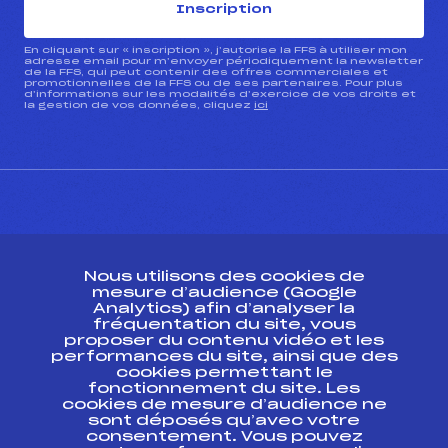
Inscription
En cliquant sur « inscription », j’autorise la FFS à utiliser mon
adresse email pour m’envoyer périodiquement la newsletter
de la FFS, qui peut contenir des offres commerciales et
promotionnelles de la FFS ou de ses partenaires. Pour plus
d’informations sur les modalités d’exercice de vos droits et
la gestion de vos données, cliquez
ici
CONTACT
Nous utilisons des cookies de
ESPACE PRESSE
mesure d’audience (Google
Analytics) afin d’analyser la
fréquentation du site, vous
Ressources
proposer du contenu vidéo et les
performances du site, ainsi que des
Pass’Neige
cookies permettant le
Projet sportif fédéral
fonctionnement du site. Les
cookies de mesure d’audience ne
Projet de performance fédéral
sont déposés qu’avec votre
Antidopage
consentement. Vous pouvez