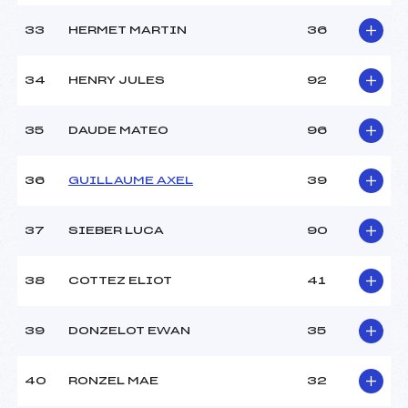
33
HERMET MARTIN
36
34
HENRY JULES
92
35
DAUDE MATEO
96
36
GUILLAUME AXEL
39
37
SIEBER LUCA
90
38
COTTEZ ELIOT
41
39
DONZELOT EWAN
35
40
RONZEL MAE
32