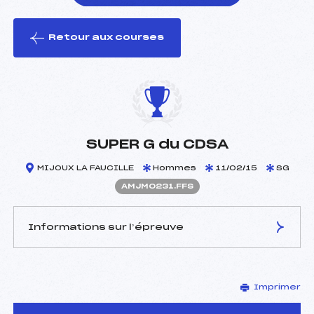
Retour aux courses
foi(s) le ski
SUPER G du CDSA
MIJOUX LA FAUCILLE
Hommes
11/02/15
SG
AMJM0231.FFS
Informations sur l’épreuve
JURY DE COMPÉTITION
Imprimer
Délégué Technique :
GUICHON J CHRISTOPHE
(MJ)