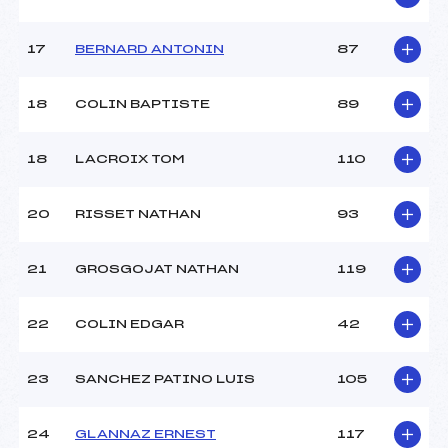
Pénalité appliquée :
184.5500
17
BERNARD ANTONIN
87
Catégorie :
U12+U14
18
COLIN BAPTISTE
89
18
LACROIX TOM
110
20
RISSET NATHAN
93
21
GROSGOJAT NATHAN
119
22
COLIN EDGAR
42
23
SANCHEZ PATINO LUIS
105
24
GLANNAZ ERNEST
117