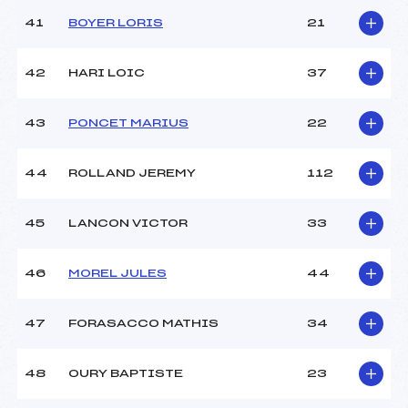
41
BOYER LORIS
21
42
HARI LOIC
37
43
PONCET MARIUS
22
44
ROLLAND JEREMY
112
45
LANCON VICTOR
33
46
MOREL JULES
44
47
FORASACCO MATHIS
34
48
OURY BAPTISTE
23