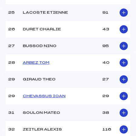
25
LACOSTE ETIENNE
91
26
DURET CHARLIE
43
27
BUSSOD NINO
95
28
ARBEZ TOM
40
29
GIRAUD THEO
27
29
CHEVASSUS IOAN
29
31
SOULON MATEO
38
32
ZEITLER ALEXIS
116