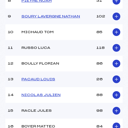
Ouvreurs B :
CHAMBOST FABIEN (MJ)
8
PIEYRE NOAH
31
Ouvreurs C :
GODDET TEO (MJ)
Ouvreurs D :
SCHULTE LEONIE (MJ)
9
SOURY LAVERGNE NATHAN
102
Ouvreurs E :
GODDET EMMA (MJ)
Météo :
beau
10
MICHAUD TOM
85
Neige :
dure
11
RUSSO LUCA
118
MANCHE 2
Nombre de portes :
–
12
BOULLY FLORIAN
86
Heure de départ :
–
Traceur :
–
13
PACAUD LOUIS
26
Ouvreurs A :
–
Ouvreurs B :
–
Ouvreurs C :
–
14
NICOLAS JULIEN
88
Ouvreurs D :
–
Ouvreurs E :
–
15
RACLE JULES
98
Température départ :
–
Température arrivée :
2
16
BOYER MATTEO
84