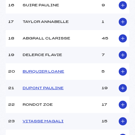
16
SUIRE PAULINE
9
Pénalité appliquée :
171.5800
17
TAYLOR ANNABELLE
1
Catégorie :
U14+U16
18
ABGRALL CLARISSE
45
19
DELERCE FLAVIE
7
20
BURQUIER LOANE
5
21
DUPONT PAULINE
19
22
RONDOT ZOE
17
23
VITASSE MAGALI
15