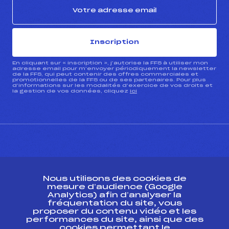
Inscription
En cliquant sur « inscription », j’autorise la FFS à utiliser mon
adresse email pour m’envoyer périodiquement la newsletter
de la FFS, qui peut contenir des offres commerciales et
promotionnelles de la FFS ou de ses partenaires. Pour plus
d’informations sur les modalités d’exercice de vos droits et
la gestion de vos données, cliquez
ici
CONTACT
Nous utilisons des cookies de
ESPACE PRESSE
mesure d’audience (Google
Analytics) afin d’analyser la
fréquentation du site, vous
Ressources
proposer du contenu vidéo et les
performances du site, ainsi que des
Pass’Neige
cookies permettant le