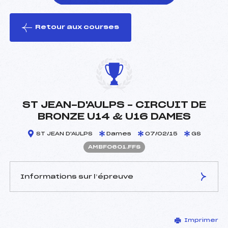
Retour aux courses
foi(s) le ski
ST JEAN-D'AULPS – CIRCUIT DE
BRONZE U14 & U16 DAMES
ST JEAN D'AULPS
Dames
07/02/15
GS
AMBF0601.FFS
Informations sur l’épreuve
JURY DE COMPÉTITION
Imprimer
Délégué Technique :
MOGUEROU ALEXIS (MB)