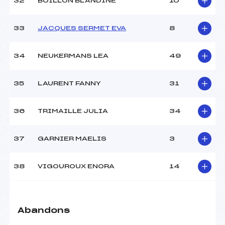
32
BOILLON BLANDINE
10
33
JACQUES SERMET EVA
8
34
NEUKERMANS LEA
49
35
LAURENT FANNY
31
36
TRIMAILLE JULIA
34
37
GARNIER MAELIS
3
38
VIGOUROUX ENORA
14
Abandons