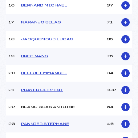
Pénalité appliquée :
51.9400
16
BERNARD MICHAEL
37
Catégorie :
*
17
NARANJO SILAS
71
18
JACQUEMOUD LUCAS
85
19
BRES NANS
75
20
BELLUE EMMANUEL
34
21
PRAYER CLEMENT
102
22
BLANC GRAS ANTOINE
64
23
PANNIER STEPHANE
46