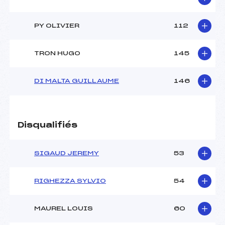
PY OLIVIER
112
TRON HUGO
145
DI MALTA GUILLAUME
146
Disqualifiés
SIGAUD JEREMY
53
RIGHEZZA SYLVIO
54
MAUREL LOUIS
60