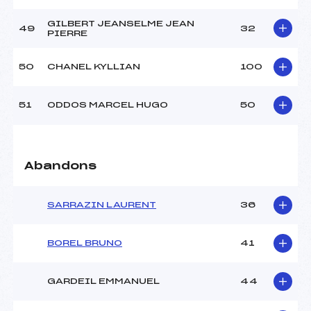
GILBERT JEANSELME JEAN
49
32
PIERRE
50
CHANEL KYLLIAN
100
51
ODDOS MARCEL HUGO
50
Abandons
SARRAZIN LAURENT
36
BOREL BRUNO
41
GARDEIL EMMANUEL
44