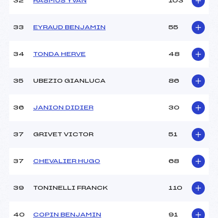
32
RASMUS YVAN
103
33
EYRAUD BENJAMIN
55
34
TONDA HERVE
48
35
UBEZIO GIANLUCA
86
36
JANION DIDIER
30
37
GRIVET VICTOR
51
37
CHEVALIER HUGO
68
39
TONINELLI FRANCK
110
40
COPIN BENJAMIN
91