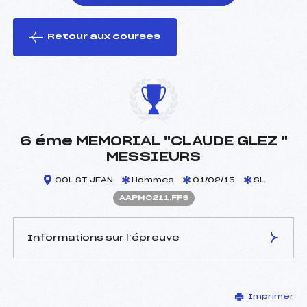
Retour aux courses
foi(s) le ski
6 éme MEMORIAL "CLAUDE GLEZ "
MESSIEURS
COL ST JEAN
Hommes
01/02/15
SL
AAPM0211.FFS
Informations sur l’épreuve
JURY DE COMPÉTITION
Imprimer
Délégué Technique :
POUPON CHARLES (AP)