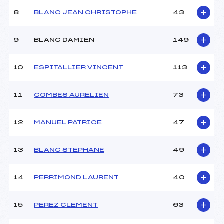
Ouvreurs C :
–
8
BLANC JEAN CHRISTOPHE
43
Ouvreurs D :
–
Ouvreurs E :
–
Météo :
COUVERT
9
BLANC DAMIEN
149
Neige :
POUDREUSE
10
ESPITALLIER VINCENT
113
MANCHE 2
11
COMBES AURELIEN
73
Nombre de portes :
46
Heure de départ :
12H30
Traceur :
GLEZ LAURENT (AP)
12
MANUEL PATRICE
47
Ouvreurs A :
PIOLLE SEBASTIEN (AP)
Ouvreurs B :
–
13
BLANC STEPHANE
49
Ouvreurs C :
–
Ouvreurs D :
–
Ouvreurs E :
–
14
PERRIMOND LAURENT
40
Température départ :
-1
Température arrivée :
–
15
PEREZ CLEMENT
63