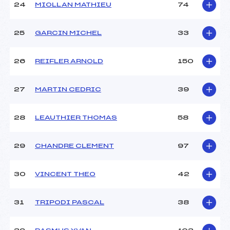
24
MIOLLAN MATHIEU
74
25
GARCIN MICHEL
33
26
REIFLER ARNOLD
150
27
MARTIN CEDRIC
39
28
LEAUTHIER THOMAS
58
29
CHANDRE CLEMENT
97
30
VINCENT THEO
42
31
TRIPODI PASCAL
38