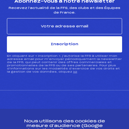
Abonnez-vous à notre newsletter
Recevez l’actualité de la FFS, des clubs et des Équipes
de France.
Inscription
En cliquant sur « inscription », j’autorise la FFS à utiliser mon
adresse email pour m’envoyer périodiquement la newsletter
de la FFS, qui peut contenir des offres commerciales et
promotionnelles de la FFS ou de ses partenaires. Pour plus
d’informations sur les modalités d’exercice de vos droits et
la gestion de vos données, cliquez
ici
CONTACT
Nous utilisons des cookies de
ESPACE PRESSE
mesure d’audience (Google