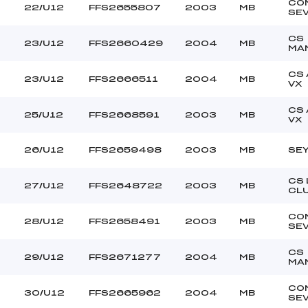
CO
22/U12
FFS2655807
2003
MB
SE
CS
23/U12
FFS2660429
2004
MB
MA
CS
23/U12
FFS2666511
2004
MB
VX
CS
25/U12
FFS2668591
2003
MB
VX
26/U12
FFS2659498
2003
MB
SE
CS 
27/U12
FFS2648722
2003
MB
CL
CO
28/U12
FFS2658491
2003
MB
SE
CS
29/U12
FFS2671277
2004
MB
MA
CO
30/U12
FFS2665962
2004
MB
SE