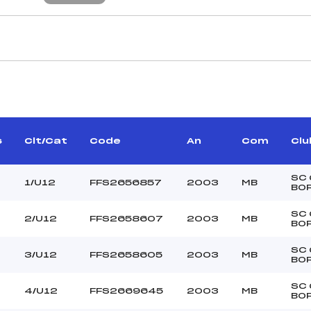
CARACTÉRISTIQU
NDREVON HERVE (MB)
Piste :
BAROIN OLIVIER (MB)
Altitude départ :
–
Altitude arrivée :
s
Clt/Cat
Code
An
Com
Clu
UPONT VIRGINIE (MB)
Dénivelé :
Homologation :
SC
1/U12
FFS2656857
2003
MB
BO
MANCHE 2
SC
2/U12
FFS2658607
2003
MB
BO
36
Nombre de portes :
10h00
Heure de départ :
SC
3/U12
FFS2658605
2003
MB
BO
BAROIN OLIVIER (MB)
Traceur :
UPONT GREGORY (MB)
Ouvreurs A :
SC
4/U12
FFS2669645
2003
MB
BO
ONT ALEXANDRE (MB)
Ouvreurs B :