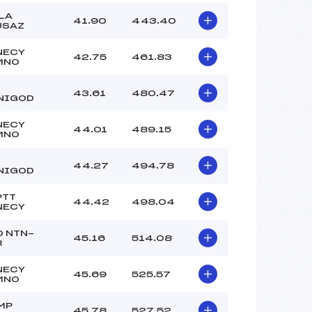
LA
41.90
443.40
USAZ
NECY
42.75
461.83
MNO
43.61
480.47
NIGOD
NECY
44.01
489.15
MNO
44.27
494.78
NIGOD
PTT
44.42
498.04
NECY
O NTN-
45.16
514.08
R
NECY
45.69
525.57
MNO
MP
45.78
527.52