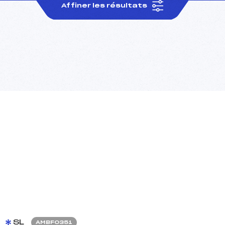
Affiner les résultats
SL
AMBF0351