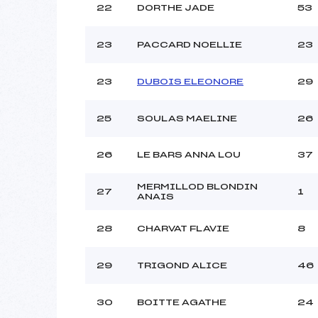
22
DORTHE JADE
53
23
PACCARD NOELLIE
23
23
DUBOIS ELEONORE
29
25
SOULAS MAELINE
26
26
LE BARS ANNA LOU
37
MERMILLOD BLONDIN
27
1
ANAIS
28
CHARVAT FLAVIE
8
29
TRIGOND ALICE
46
30
BOITTE AGATHE
24