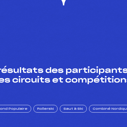
résultats des participants
es circuits et compétition
Fond Populaire
Rollerski
Saut à Ski
Combiné Nordiq