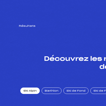
Résultats
Découvrez les 
d
Ski Alpin
Biathlon
Ski de Fond
Ski de 