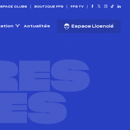
SPACE CLUBS
BOUTIQUE FFS
FFS TV
ration
Actualités
Espace Licencié
RES
ES