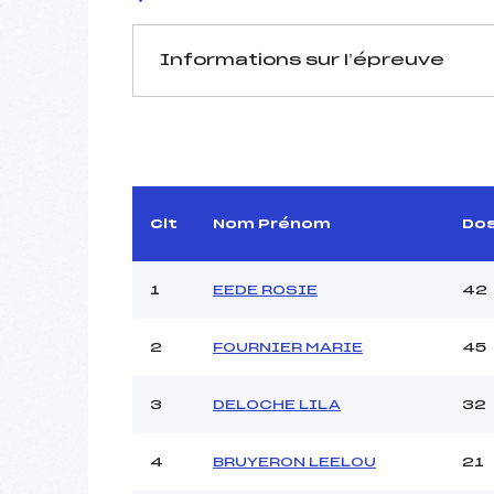
Informations sur l’épreuve
JURY DE COMPÉTITION
Délégué Technique :
A
Arbitre :
Assistant :
Clt
Nom Prénom
Do
Dir. Epreuve :
D
1
EEDE ROSIE
42
MANCHE 1
2
FOURNIER MARIE
45
Nombre de portes :
Heure de départ :
3
DELOCHE LILA
32
Traceur :
Ouvreurs A :
D
4
BRUYERON LEELOU
21
Ouvreurs B :
DUP