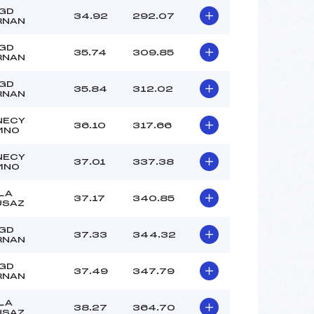
–
 GD
34.92
292.07
–
RNAN
–
 GD
 :
-2
35.74
309.85
RNAN
 :
-2
 GD
35.84
312.02
RNAN
NECY
36.10
317.66
MNO
NECY
37.01
337.38
MNO
LA
37.17
340.85
USAZ
 GD
37.33
344.32
RNAN
 GD
37.49
347.79
RNAN
LA
38.27
364.70
USAZ