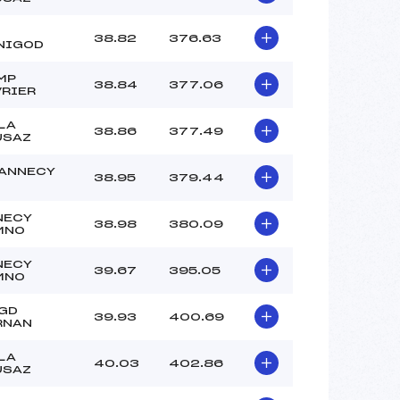
38.82
376.63
NIGOD
MP
38.84
377.06
VRIER
LA
38.86
377.49
USAZ
 ANNECY
38.95
379.44
NECY
38.98
380.09
MNO
NECY
39.67
395.05
MNO
 GD
39.93
400.69
RNAN
LA
40.03
402.86
USAZ