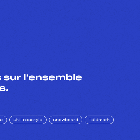
 sur l’ensemble
s.
ue
Ski Freestyle
Snowboard
Télémark