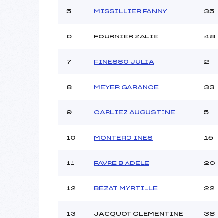
Ouvreurs C :
5
MISSILLIER FANNY
35
Ouvreurs D :
Ouvreurs E :
Météo :
6
FOURNIER ZALIE
48
Neige :
7
FINESSO JULIA
2
Pénalité appliquée :
8
MEYER GARANCE
33
Catégorie :
9
CARLIEZ AUGUSTINE
5
10
MONTERO INES
15
11
FAVRE B ADELE
20
12
BEZAT MYRTILLE
22
13
JACQUOT CLEMENTINE
38