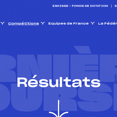
ESKISSE – FONDS DE DOTATION
E
Compétitions
Equipes de France
La Fédé
RNIÈ
Résultats
OURS