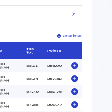
ES DE LA PISTE
Imprimer
L'ETALE
1405
1305
Tps
b
Points
Tot
100
2438/02/09
 GD
33.21
255.00
RNAN
 GD
33.34
257.82
RNAN
–
–
 GD
34.49
282.75
RNAN
–
–
 GD
34.86
290.77
RNAN
–