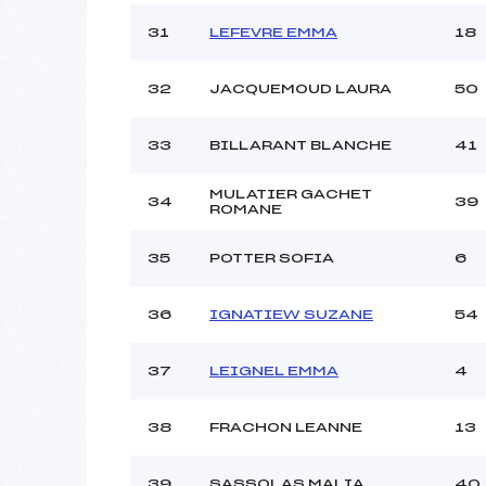
31
LEFEVRE EMMA
18
32
JACQUEMOUD LAURA
50
33
BILLARANT BLANCHE
41
MULATIER GACHET
34
39
ROMANE
35
POTTER SOFIA
6
36
IGNATIEW SUZANE
54
37
LEIGNEL EMMA
4
38
FRACHON LEANNE
13
39
SASSOLAS MALIA
40