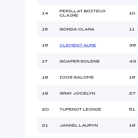
PERILLAT BOITEUX
14
10
CLAIRE
15
GONDA CLARA
11
16
CLEMENT AURE
36
17
GOAPER SOLENE
43
18
IOOS SALOME
16
19
GRAY JOCELYN
27
20
TUPENOT LEONIE
51
21
JAKKEL LAURYN
19