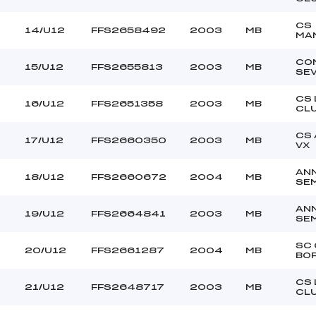
CS
14/U12
FFS2658492
2003
MB
MA
CO
15/U12
FFS2655813
2003
MB
SE
CS 
16/U12
FFS2651358
2003
MB
CL
CS
17/U12
FFS2660350
2003
MB
VX
AN
18/U12
FFS2660672
2004
MB
SE
AN
19/U12
FFS2664841
2003
MB
SE
SC
20/U12
FFS2661287
2004
MB
BO
CS 
21/U12
FFS2648717
2003
MB
CL