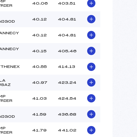
MP
40.06
403.51
VRIER
40.12
404.81
NIGOD
 ANNECY
40.12
404.81
 ANNECY
40.15
405.46
YTHENEX
40.55
414.13
LA
40.97
423.24
USAZ
MP
41.03
424.54
VRIER
41.59
436.68
NIGOD
MP
41.79
441.02
VRIER