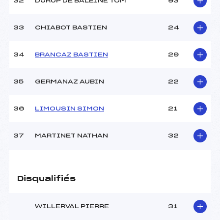
32
DURUP DE BALEINE TOM
93
33
CHIABOT BASTIEN
24
34
BRANCAZ BASTIEN
29
35
GERMANAZ AUBIN
22
36
LIMOUSIN SIMON
21
37
MARTINET NATHAN
32
Disqualifiés
WILLERVAL PIERRE
31