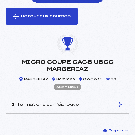
Retour aux courses
foi(s) le ski
MICRO COUPE CACS USCC
MARGERIAZ
MARGERIAZ
Hommes
07/02/15
GS
ASAM0611
Informations sur l’épreuve
JURY DE COMPÉTITION
Imprimer
Délégué Technique :
BRANCAZ FERNAND (SA)