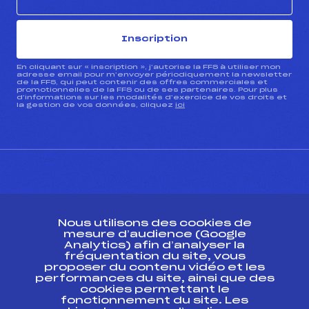
Inscription
En cliquant sur « inscription », j’autorise la FFS à utiliser mon
adresse email pour m’envoyer périodiquement la newsletter
de la FFS, qui peut contenir des offres commerciales et
promotionnelles de la FFS ou de ses partenaires. Pour plus
d’informations sur les modalités d’exercice de vos droits et
la gestion de vos données, cliquez
ici
CONTACT
Nous utilisons des cookies de
ESPACE PRESSE
mesure d’audience (Google
Analytics) afin d’analyser la
fréquentation du site, vous
Ressources
proposer du contenu vidéo et les
performances du site, ainsi que des
Pass’Neige
cookies permettant le
Projet sportif fédéral
fonctionnement du site. Les