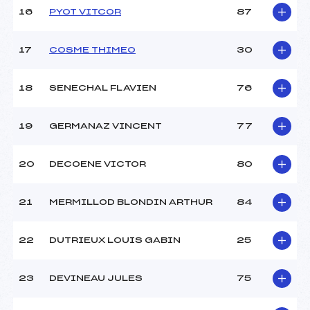
Température arrivée :
4
16
PYOT VITCOR
87
17
COSME THIMEO
30
Pénalité appliquée :
–
Catégorie :
U8+U10
18
SENECHAL FLAVIEN
76
19
GERMANAZ VINCENT
77
20
DECOENE VICTOR
80
21
MERMILLOD BLONDIN ARTHUR
84
22
DUTRIEUX LOUIS GABIN
25
23
DEVINEAU JULES
75