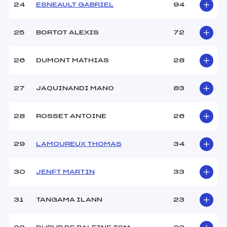
24
ESNEAULT GABRIEL
94
25
BORTOT ALEXIS
72
26
DUMONT MATHIAS
28
27
JAQUINANDI MANO
83
28
ROSSET ANTOINE
26
29
LAMOUREUX THOMAS
34
30
JENFT MARTIN
33
31
TANGAMA ILANN
23