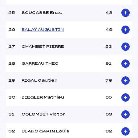
25
SOUCASSE Enzo
43
26
BALAY AUGUSTIN
49
27
CHAMBET PIERRE
53
28
GARREAU THEO
91
29
RIGAL Gautier
79
30
ZIEGLER Mathieu
65
31
COLOMBET Victor
63
32
BLANC GARIN Louis
82