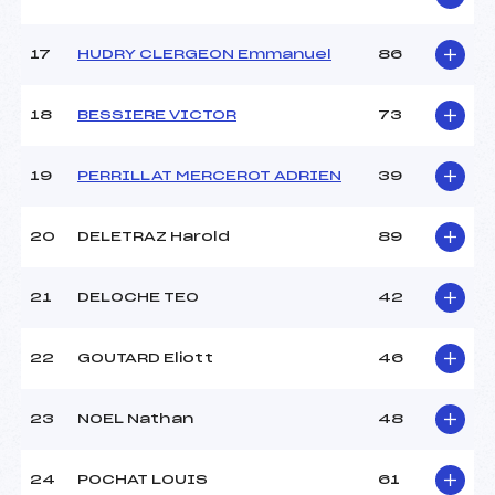
Pénalité appliquée :
–
Catégorie :
*
17
HUDRY CLERGEON Emmanuel
86
18
BESSIERE VICTOR
73
19
PERRILLAT MERCEROT ADRIEN
39
20
DELETRAZ Harold
89
21
DELOCHE TEO
42
22
GOUTARD Eliott
46
23
NOEL Nathan
48
24
POCHAT LOUIS
61