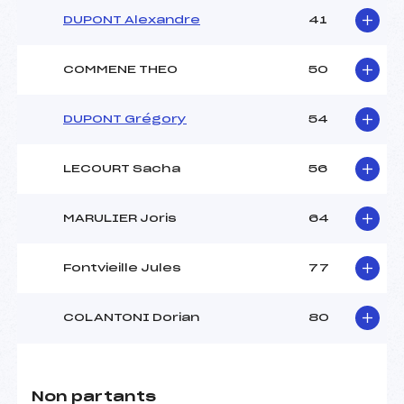
DUPONT Alexandre
41
COMMENE THEO
50
DUPONT Grégory
54
LECOURT Sacha
56
MARULIER Joris
64
Fontvieille Jules
77
COLANTONI Dorian
80
Non partants