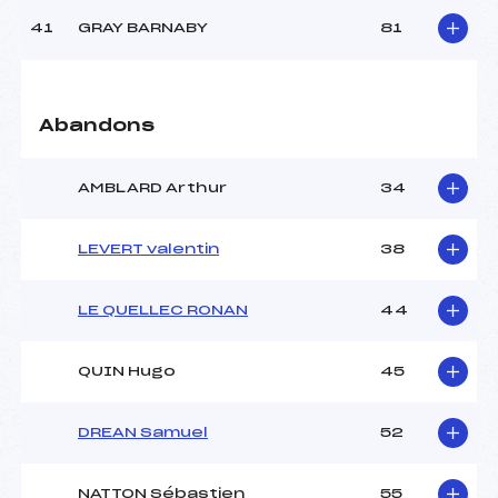
41
GRAY BARNABY
81
Abandons
AMBLARD Arthur
34
LEVERT valentin
38
LE QUELLEC RONAN
44
QUIN Hugo
45
DREAN Samuel
52
NATTON Sébastien
55