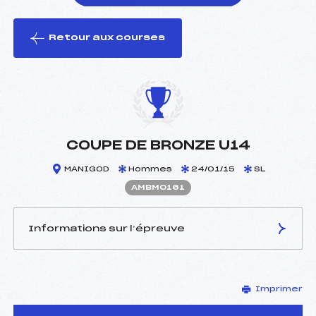
Retour aux courses
foi(s) le ski
COUPE DE BRONZE U14
MANIGOD
Hommes
24/01/15
SL
AMBM0161
Informations sur l’épreuve
JURY DE COMPÉTITION
Imprimer
Délégué Technique :
MORAND MARC (MB)
Arbitre :
GARIN ALEXIS (MB)