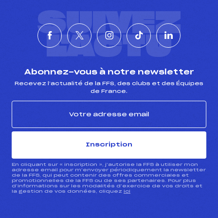
SUIVEZ
L'ACTU
Abonnez-vous à notre newsletter
Recevez l’actualité de la FFS, des clubs et des Équipes
de France.
Inscription
En cliquant sur « inscription », j’autorise la FFS à utiliser mon
adresse email pour m’envoyer périodiquement la newsletter
de la FFS, qui peut contenir des offres commerciales et
promotionnelles de la FFS ou de ses partenaires. Pour plus
d’informations sur les modalités d’exercice de vos droits et
la gestion de vos données, cliquez
ici