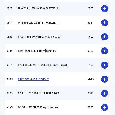
33
RACINEUX BASTIEN
35
34
MISSILLIER FABIEN
51
35
PONS RAMEL Mattéo
71
36
BAHUREL Benjamin
31
37
PERILLAT-BOITEUX Paul
78
38
Nicot Anthonin
40
39
MILHOMME THOMAS
92
40
MALLEVRE Baptiste
57