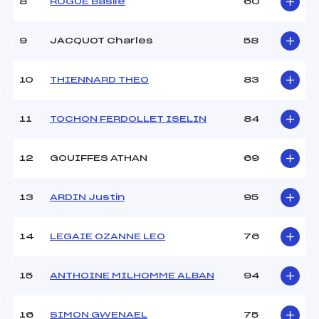
8
ROGUE Basile
60
Ouvreurs C :
–
Ouvreurs D :
–
Ouvreurs E :
–
9
JACQUOT Charles
58
Météo :
–
Neige :
–
10
THIENNARD THEO
83
MANCHE 2
11
TOCHON FERDOLLET ISELIN
84
Nombre de portes :
–
Heure de départ :
–
12
GOUIFFES ATHAN
69
Traceur :
–
Ouvreurs A :
–
13
ARDIN Justin
95
Ouvreurs B :
–
Ouvreurs C :
–
Ouvreurs D :
–
14
LEGAIE OZANNE LEO
76
Ouvreurs E :
–
Température départ :
–
15
ANTHOINE MILHOMME ALBAN
94
Température arrivée :
–
16
SIMON GWENAEL
75