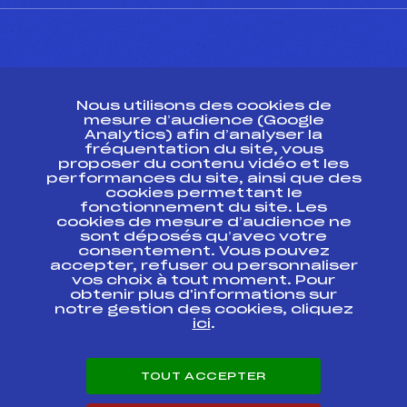
CONTACT
Nous utilisons des cookies de
ESPACE PRESSE
mesure d’audience (Google
Analytics) afin d’analyser la
fréquentation du site, vous
Ressources
proposer du contenu vidéo et les
performances du site, ainsi que des
Pass’Neige
cookies permettant le
Projet sportif fédéral
fonctionnement du site. Les
cookies de mesure d’audience ne
Projet de performance fédéral
sont déposés qu’avec votre
Antidopage
consentement. Vous pouvez
Pôle Développement, Formation, Suivi
accepter, refuser ou personnaliser
Scientifique
vos choix à tout moment. Pour
Listes ministérielles
obtenir plus d'informations sur
notre gestion des cookies, cliquez
Pôle vie de l’athlète
ici
.
Enseignement professionnel
Informatique et chronométrage
Circuits
TOUT ACCEPTER
Carrières