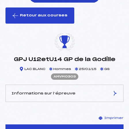
Retour aux courses
foi(s) le ski
GPJ U12etU14 GP de la Godille
LAC BLANC
Hommes
25/01/15
GS
AMVM0303
Informations sur l’épreuve
JURY DE COMPÉTITION
Imprimer
Délégué Technique :
KOHLER JEAN PIERRE
(MV)