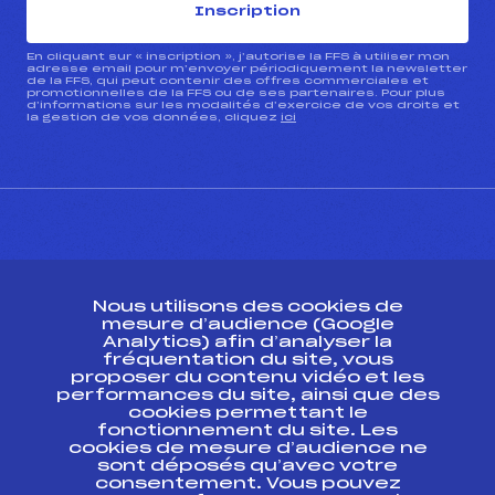
Inscription
Pénalité appliquée :
–
Catégorie :
U10
En cliquant sur « inscription », j’autorise la FFS à utiliser mon
adresse email pour m’envoyer périodiquement la newsletter
de la FFS, qui peut contenir des offres commerciales et
promotionnelles de la FFS ou de ses partenaires. Pour plus
d’informations sur les modalités d’exercice de vos droits et
la gestion de vos données, cliquez
ici
CONTACT
Nous utilisons des cookies de
ESPACE PRESSE
mesure d’audience (Google
Analytics) afin d’analyser la
fréquentation du site, vous
Ressources
proposer du contenu vidéo et les
performances du site, ainsi que des
Pass’Neige
cookies permettant le
Projet sportif fédéral
fonctionnement du site. Les
cookies de mesure d’audience ne
Projet de performance fédéral
sont déposés qu’avec votre
Antidopage
consentement. Vous pouvez