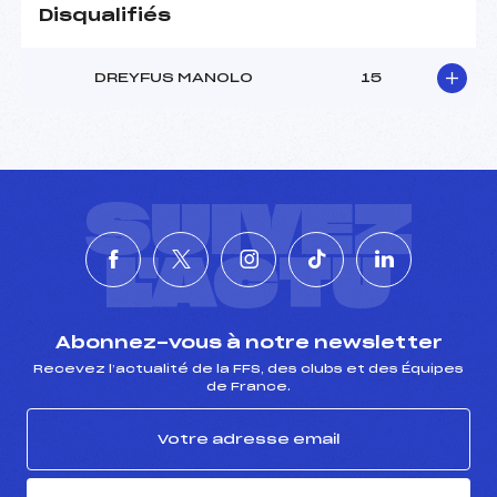
Ouvreurs C :
–
Disqualifiés
Ouvreurs D :
–
Ouvreurs E :
–
DREYFUS MANOLO
15
Météo :
COUVERT
Neige :
FRAICHE
MANCHE 2
SUIVEZ
Nombre de portes :
35
Heure de départ :
12:30
L'ACTU
Traceur :
ISELIN DANIEL (MV)
Ouvreurs A :
–
Ouvreurs B :
–
Ouvreurs C :
–
Abonnez-vous à notre newsletter
Ouvreurs D :
–
Recevez l’actualité de la FFS, des clubs et des Équipes
de France.
Ouvreurs E :
–
Température départ :
-3
Température arrivée :
-3