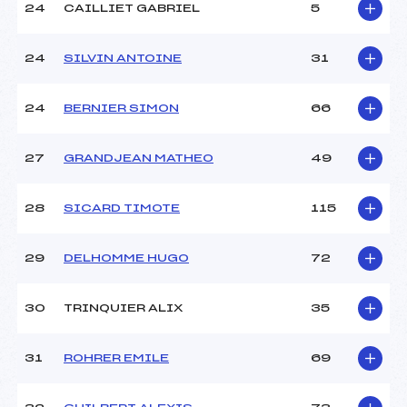
24
CAILLIET GABRIEL
5
24
SILVIN ANTOINE
31
24
BERNIER SIMON
66
27
GRANDJEAN MATHEO
49
28
SICARD TIMOTE
115
29
DELHOMME HUGO
72
30
TRINQUIER ALIX
35
31
ROHRER EMILE
69