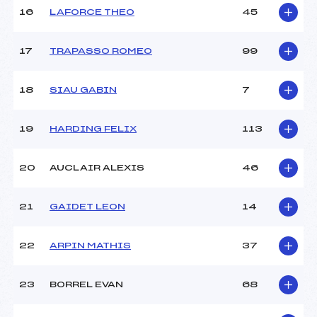
16
LAFORCE THEO
45
Pénalité appliquée :
163.7800
17
TRAPASSO ROMEO
99
Catégorie :
U14
18
SIAU GABIN
7
19
HARDING FELIX
113
20
AUCLAIR ALEXIS
46
21
GAIDET LEON
14
22
ARPIN MATHIS
37
23
BORREL EVAN
68