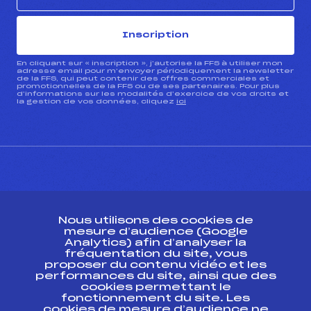
Inscription
En cliquant sur « inscription », j’autorise la FFS à utiliser mon
adresse email pour m’envoyer périodiquement la newsletter
de la FFS, qui peut contenir des offres commerciales et
promotionnelles de la FFS ou de ses partenaires. Pour plus
d’informations sur les modalités d’exercice de vos droits et
la gestion de vos données, cliquez
ici
CONTACT
Nous utilisons des cookies de
ESPACE PRESSE
mesure d’audience (Google
Analytics) afin d’analyser la
fréquentation du site, vous
Ressources
proposer du contenu vidéo et les
performances du site, ainsi que des
Pass’Neige
cookies permettant le
Projet sportif fédéral
fonctionnement du site. Les
cookies de mesure d’audience ne
Projet de performance fédéral