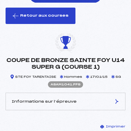
Retour aux courses
foi(s) le ski
COUPE DE BRONZE SAINTE FOY U14
SUPER G (COURSE 1)
STE FOY TARENTAISE
Hommes
17/01/15
SG
ASAM1041.FFS
Informations sur l’épreuve
JURY DE COMPÉTITION
Imprimer
Délégué Technique :
KRISCHER ANDRE (SA)