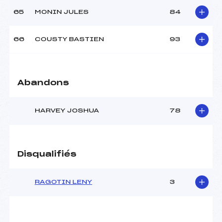
65
MONIN JULES
84
66
COUSTY BASTIEN
93
Abandons
HARVEY JOSHUA
78
Disqualifiés
RAGOTIN LENY
3