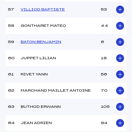
57
VILLIOD BAPTISTE
53
58
GONTHARET MATEO
44
59
BATON BENJAMIN
6
60
JUPPET LILIAN
18
61
RIVET YANN
56
62
MARCHAND MAILLET ANTOINE
70
63
BUTHOD ERWANN
105
64
JEAN ADRIEN
94