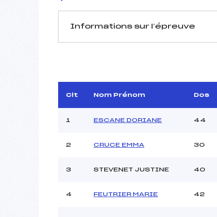
Informations sur l’épreuve
JURY DE COMPÉTITION
Délégué Technique :
Arbitre :
GRIG
Assistant :
Clt
Nom Prénom
Dos
Dir. Epreuve :
DE 
1
ESCANE DORIANE
44
2
CRUCE EMMA
30
MANCHE 1
Nombre de portes :
3
STEVENET JUSTINE
40
Heure de départ :
Traceur :
4
FEUTRIER MARIE
42
Ouvreurs A :
Ouvreurs B :