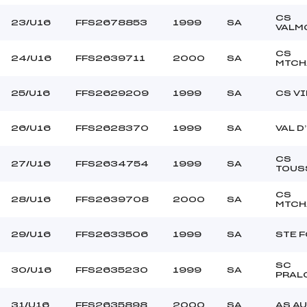
CS
23/U16
FFS2678853
1999
SA
VALM
CS
24/U16
FFS2639711
2000
SA
MTCH
25/U16
FFS2629209
1999
SA
CS V
26/U16
FFS2628370
1999
SA
VAL D
CS
27/U16
FFS2634754
1999
SA
TOUS
CS
28/U16
FFS2639708
2000
SA
MTCH
29/U16
FFS2633506
1999
SA
STE F
SC
30/U16
FFS2635230
1999
SA
PRAL
31/U16
FFS2635898
2000
SA
AS A