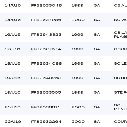
14/U16
FFS2633048
1999
SA
CS A
14/U16
FFS2637286
2000
SA
SC V
CS L
16/U16
FFS2643323
1999
SA
PLAG
17/U16
FFS2627574
1999
SA
COUR
18/U16
FFS2634088
1999
SA
SC L
19/U16
FFS2643258
1999
SA
US R
19/U16
FFS2633505
1999
SA
STE F
SC
21/U16
FFS2638811
2000
SA
MENU
22/U16
FFS2632264
2000
SA
COUR