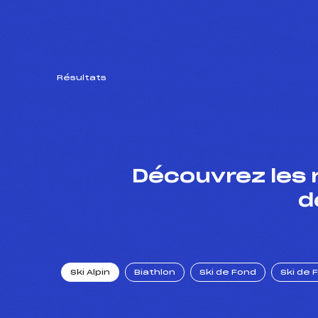
Résultats
Découvrez les 
d
Ski Alpin
Biathlon
Ski de Fond
Ski de 