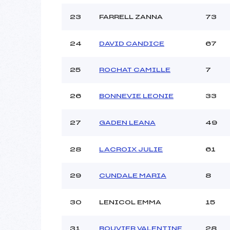
23
FARRELL ZANNA
73
24
DAVID CANDICE
67
25
ROCHAT CAMILLE
7
26
BONNEVIE LEONIE
33
27
GADEN LEANA
49
28
LACROIX JULIE
61
29
CUNDALE MARIA
8
30
LENICOL EMMA
15
31
BOUVIER VALENTINE
28