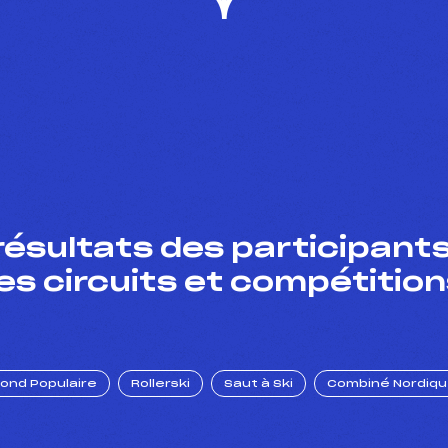
résultats des participants
es circuits et compétition
Fond Populaire
Rollerski
Saut à Ski
Combiné Nordiq