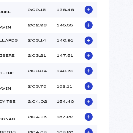
2:02.15
138.48
OREL
2:02.98
145.55
AVIN
ILLARDS
2:03.14
146.91
’ISERE
2:03.21
147.51
2:03.34
148.61
SUIRE
2:03.75
152.11
AVIN
OY TSE
2:04.02
154.40
2:04.35
157.22
OGNAN
USSOIS
2:04.59
159.26