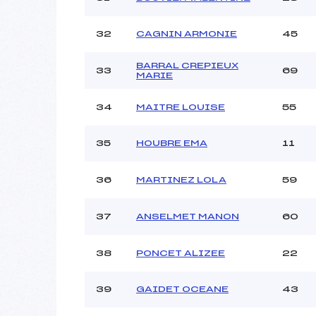
32
CAGNIN ARMONIE
45
BARRAL CREPIEUX
33
69
MARIE
34
MAITRE LOUISE
55
35
HOUBRE EMA
11
36
MARTINEZ LOLA
59
37
ANSELMET MANON
60
38
PONCET ALIZEE
22
39
GAIDET OCEANE
43