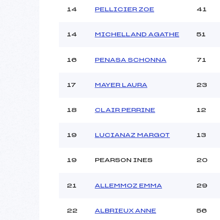
14
PELLICIER ZOE
41
14
MICHELLAND AGATHE
51
16
PENASA SCHONNA
71
17
MAYER LAURA
23
18
CLAIR PERRINE
12
19
LUCIANAZ MARGOT
13
19
PEARSON INES
20
21
ALLEMMOZ EMMA
29
22
ALBRIEUX ANNE
56