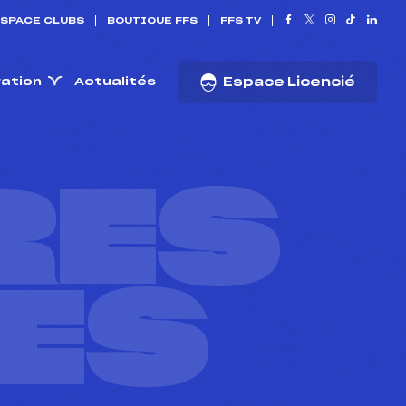
SPACE CLUBS
BOUTIQUE FFS
FFS TV
ration
Actualités
Espace Licencié
RES
ES