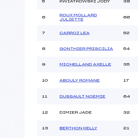
Ouvreurs C :
5
KWIATKOWSKI JODY
38
Ouvreurs D :
Ouvreurs E :
ROUX MOLLARD
6
66
JULIETTE
Météo :
Neige :
7
CARROZ LEA
52
8
GONTHIER PRISCILIA
54
Pénalité appliquée :
Catégorie :
9
MICHELLAND AXELLE
35
10
ABOULY ROMANE
17
11
DUSSAULT NOEMIE
64
12
DIMIER JADE
32
13
BERTHON KELLY
21