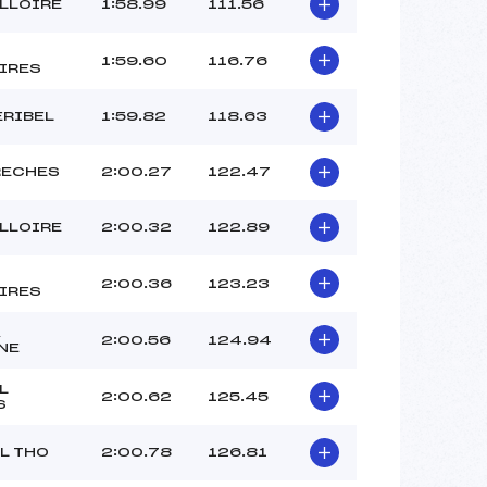
BARON LOUIS (SA)
ALLOIRE
1:58.99
111.56
BOROT FAUSTINE (SA)
–
1:59.60
116.76
IRES
 :
-10
 :
-8
ERIBEL
1:59.82
118.63
RECHES
2:00.27
122.47
ALLOIRE
2:00.32
122.89
2:00.36
123.23
IRES
A
2:00.56
124.94
NE
L
2:00.62
125.45
S
L THO
2:00.78
126.81