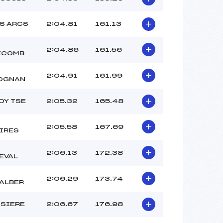
ES ARCS
2:04.81
161.13
2:04.86
161.56
ECOMB
2:04.91
161.99
OGNAN
OY TSE
2:05.32
165.48
2:05.58
167.69
IRES
2:06.13
172.38
EVAL
2:06.29
173.74
ALBER
OSIERE
2:06.67
176.98