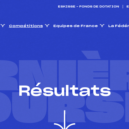
ESKISSE – FONDS DE DOTATION
E
Compétitions
Equipes de France
La Fédé
RNIÈ
Résultats
OURS