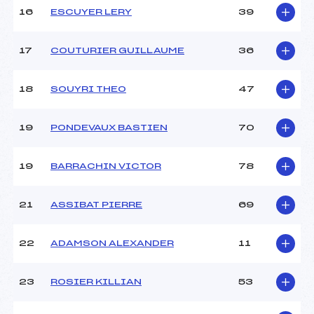
16
ESCUYER LERY
39
Pénalité appliquée :
60.4800
17
COUTURIER GUILLAUME
36
Catégorie :
U18->U30
18
SOUYRI THEO
47
19
PONDEVAUX BASTIEN
70
19
BARRACHIN VICTOR
78
21
ASSIBAT PIERRE
69
22
ADAMSON ALEXANDER
11
23
ROSIER KILLIAN
53