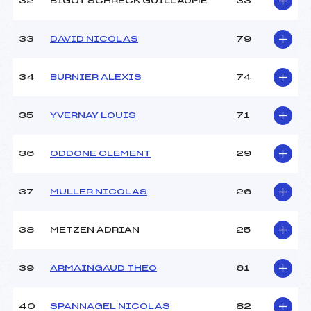
32
BIGOT SCHRECK GUILLAUME
33
33
DAVID NICOLAS
79
34
BURNIER ALEXIS
74
35
YVERNAY LOUIS
71
36
ODDONE CLEMENT
29
37
MULLER NICOLAS
26
38
METZEN ADRIAN
25
39
ARMAINGAUD THEO
61
40
SPANNAGEL NICOLAS
82