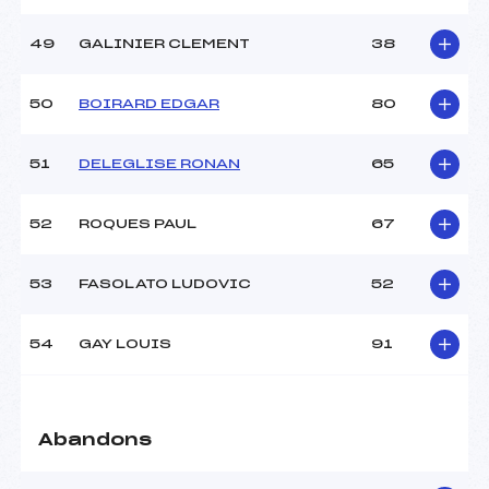
49
GALINIER CLEMENT
38
50
BOIRARD EDGAR
80
51
DELEGLISE RONAN
65
52
ROQUES PAUL
67
53
FASOLATO LUDOVIC
52
54
GAY LOUIS
91
Abandons