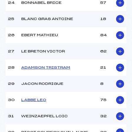
24
BONNABEL BRICE
57
25
BLANC GRAS ANTOINE
18
26
EBERT MATHIEU
84
27
LE BRETON VICTOR
62
28
ADAMSON TRISTRAM
21
29
JACON RODRIGUE
8
30
LABBE LEO
75
31
WEINZAEPFEL LOIC
32