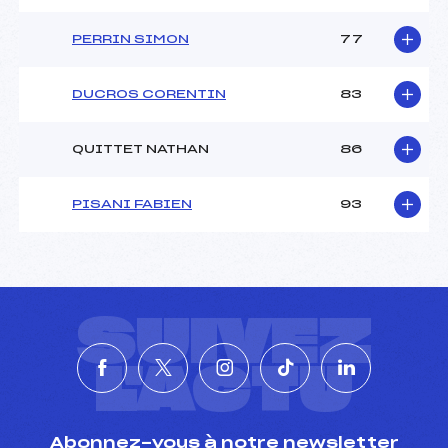
PERRIN SIMON
77
DUCROS CORENTIN
83
QUITTET NATHAN
86
PISANI FABIEN
93
SUIVEZ
L'ACTU
Abonnez-vous à notre newsletter