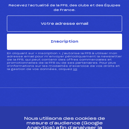
Recevez l’actualité de la FFS, des clubs et des Équipes
de France.
Inscription
En cliquant sur « inscription », j’autorise la FFS à utiliser mon
adresse email pour m’envoyer périodiquement la newsletter
de la FFS, qui peut contenir des offres commerciales et
promotionnelles de la FFS ou de ses partenaires. Pour plus
d’informations sur les modalités d’exercice de vos droits et
la gestion de vos données, cliquez
ici
CONTACT
Nous utilisons des cookies de
ESPACE PRESSE
mesure d’audience (Google
Analytics) afin d’analyser la