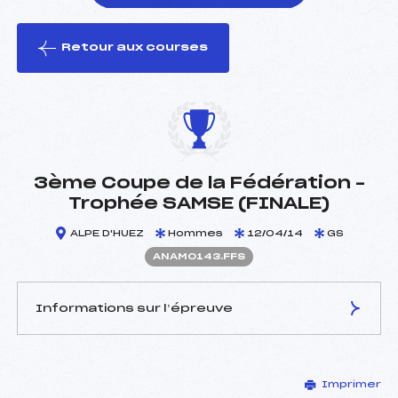
Retour aux courses
foi(s) le ski
3ème Coupe de la Fédération –
Trophée SAMSE (FINALE)
ALPE D'HUEZ
Hommes
12/04/14
GS
ANAM0143.FFS
Informations sur l’épreuve
JURY DE COMPÉTITION
Imprimer
Délégué Technique :
PIGELET GREVY ANNE