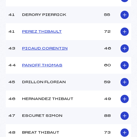
41
DERORY PIERRICK
55
41
PEREZ THIBAULT
72
43
PICAUD CORENTIN
46
44
PANOFF THOMAS
60
45
DRILLON FLORIAN
59
46
HERNANDEZ THIBAUT
49
47
ESCURET SIMON
88
48
BREAT THIBAUT
73