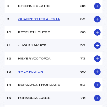
Ouvreurs B :
SEIGLE SACHA (DA)
8
ETIENNE CLAIRE
86
Ouvreurs C :
–
Ouvreurs D :
–
Ouvreurs E :
–
9
CHARPENTIER ALEXIA
56
Météo :
BEAU
Neige :
DURE
10
PETELET LOUISE
36
MANCHE 2
11
JUGUIN MARIE
53
Nombre de portes :
–
Heure de départ :
–
12
MEYER VICTORIA
73
Traceur :
–
Ouvreurs A :
–
13
SALA MANON
60
Ouvreurs B :
–
Ouvreurs C :
–
Ouvreurs D :
–
14
BERGAMINI MORGANE
52
Ouvreurs E :
–
Température départ :
–
15
MIRAGLIA LUCIE
76
Température arrivée :
5