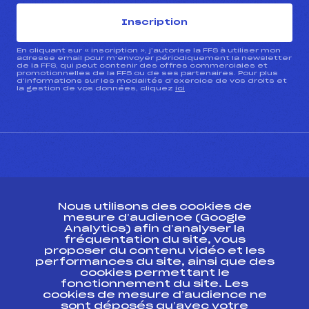
Inscription
En cliquant sur « inscription », j’autorise la FFS à utiliser mon
adresse email pour m’envoyer périodiquement la newsletter
de la FFS, qui peut contenir des offres commerciales et
promotionnelles de la FFS ou de ses partenaires. Pour plus
d’informations sur les modalités d’exercice de vos droits et
la gestion de vos données, cliquez
ici
CONTACT
Nous utilisons des cookies de
ESPACE PRESSE
mesure d’audience (Google
Analytics) afin d’analyser la
fréquentation du site, vous
Ressources
proposer du contenu vidéo et les
performances du site, ainsi que des
Pass’Neige
cookies permettant le
Projet sportif fédéral
fonctionnement du site. Les
cookies de mesure d’audience ne
Projet de performance fédéral
sont déposés qu’avec votre