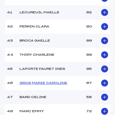
41
LECUREUIL MAELLE
62
42
PERRIN CLARA
90
43
BROCA GAELLE
66
44
THIRY CHARLENE
89
45
LAPORTE FAURET INES
95
46
GROS MARIE CAROLINE
67
47
BARD CELINE
58
48
MARC EMMY
72