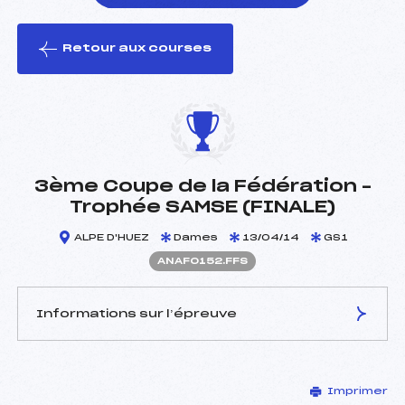
Retour aux courses
foi(s) le ski
3ème Coupe de la Fédération –
Trophée SAMSE (FINALE)
ALPE D'HUEZ
Dames
13/04/14
GS1
ANAF0152.FFS
Informations sur l’épreuve
JURY DE COMPÉTITION
Imprimer
Délégué Technique :
DEBART JEAN LOUIS (MB)