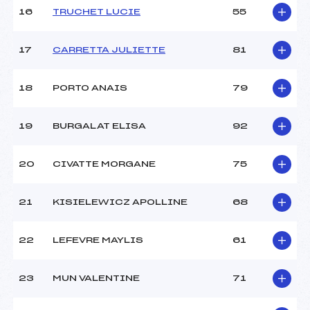
16
TRUCHET LUCIE
55
Pénalité appliquée :
122.2300
Catégorie :
U16
17
CARRETTA JULIETTE
81
18
PORTO ANAIS
79
19
BURGALAT ELISA
92
20
CIVATTE MORGANE
75
21
KISIELEWICZ APOLLINE
68
22
LEFEVRE MAYLIS
61
23
MUN VALENTINE
71