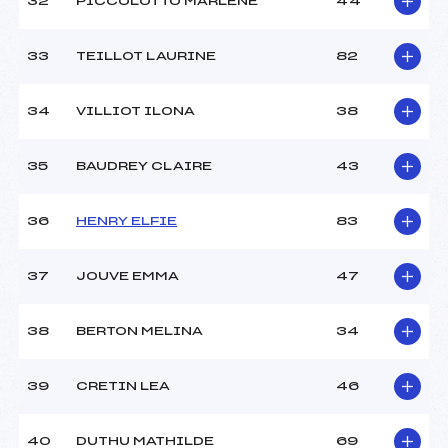
32
PICCOLOTTO MARLENE
44
33
TEILLOT LAURINE
82
34
VILLIOT ILONA
38
35
BAUDREY CLAIRE
43
36
HENRY ELFIE
83
37
JOUVE EMMA
47
38
BERTON MELINA
34
39
CRETIN LEA
46
40
DUTHU MATHILDE
69