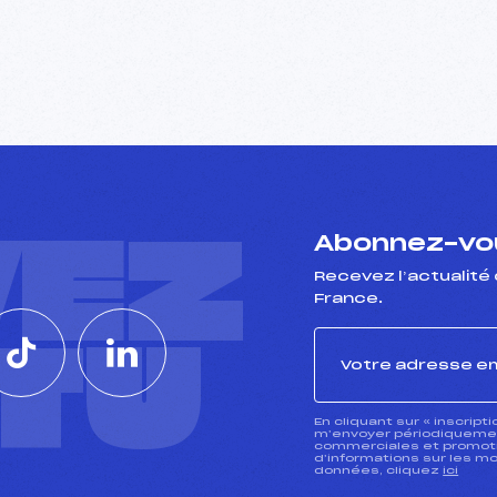
VEZ
Abonnez-vou
Recevez l’actualité 
France.
CTU
En cliquant sur « inscript
m’envoyer périodiquement
commerciales et promotio
d’informations sur les mo
données, cliquez
ici