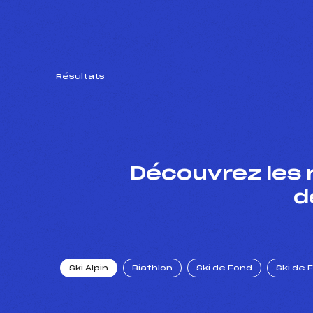
Résultats
Découvrez les 
d
Ski Alpin
Biathlon
Ski de Fond
Ski de 