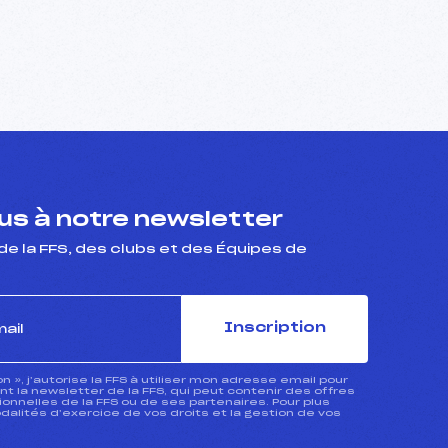
s à notre newsletter
de la FFS, des clubs et des Équipes de
Inscription
ion », j’autorise la FFS à utiliser mon adresse email pour
 la newsletter de la FFS, qui peut contenir des offres
nnelles de la FFS ou de ses partenaires. Pour plus
dalités d’exercice de vos droits et la gestion de vos