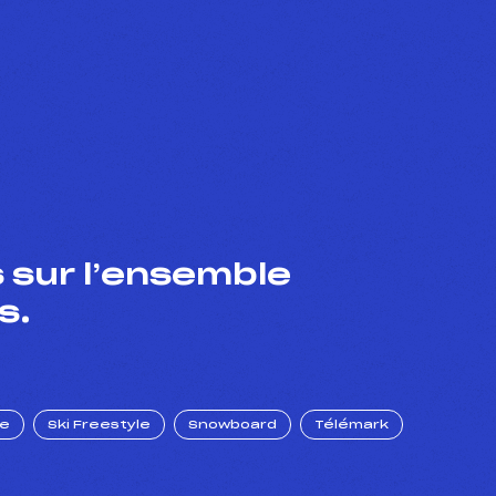
 sur l’ensemble
s.
ue
Ski Freestyle
Snowboard
Télémark