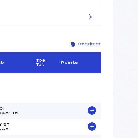
ES DE LA PISTE
Imprimer
–
–
–
Tps
ub
Points
Tot
–
–
–
C
–
RLETTE
–
Y ST
–
NCE
–