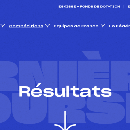
ESKISSE – FONDS DE DOTATION
E
Compétitions
Equipes de France
La Fédé
RNIÈ
Résultats
OURS