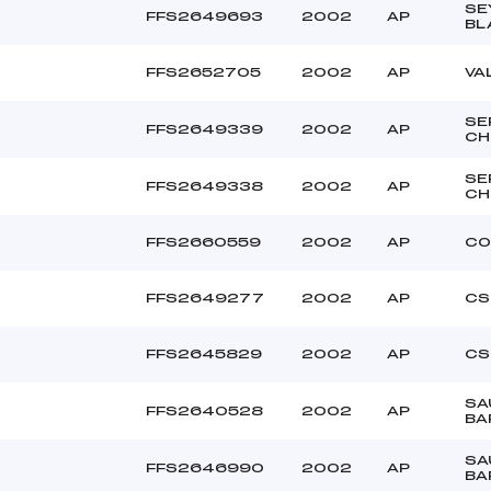
–
Ouvreurs C :
SE
FFS2649693
2002
AP
BL
–
Ouvreurs D :
–
Ouvreurs E :
FFS2652705
2002
AP
VA
–
Température départ
–
Température arrivée
SE
FFS2649339
2002
AP
CH
–
SE
FFS2649338
2002
AP
CH
U12
FFS2660559
2002
AP
CO
FFS2649277
2002
AP
CS
FFS2645829
2002
AP
CS
SA
FFS2640528
2002
AP
BA
SA
FFS2646990
2002
AP
BA