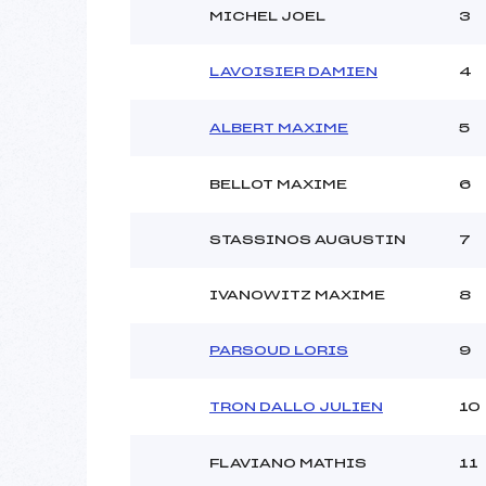
Ouvreurs C :
MICHEL JOEL
3
Ouvreurs D :
Ouvreurs E :
LAVOISIER DAMIEN
4
Météo :
Neige :
ALBERT MAXIME
5
Pénalité appliquée :
BELLOT MAXIME
6
Catégorie :
STASSINOS AUGUSTIN
7
IVANOWITZ MAXIME
8
PARSOUD LORIS
9
TRON DALLO JULIEN
10
FLAVIANO MATHIS
11