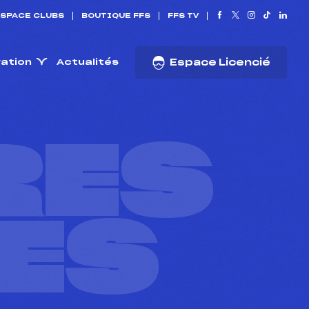
SPACE CLUBS
BOUTIQUE FFS
FFS TV
ration
Actualités
Espace Licencié
RES
ES