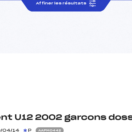
Affiner les résultats
gent U12 2002 garcons dos
/04/14
P
AAPM0442