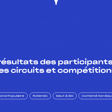
résultats des participants
es circuits et compétition
Fond Populaire
Rollerski
Saut à Ski
Combiné Nordiq