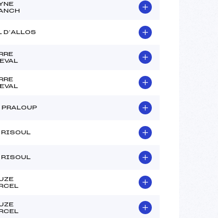
–
YNE
ANCH
–
–
L D’ALLOS
 :
–
 :
–
RRE
EVAL
RRE
EVAL
 PRALOUP
 RISOUL
 RISOUL
UZE
RCEL
UZE
RCEL